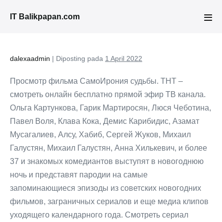
Lompat
IT Balikpapan.com
ke
Tog
Men
konten
dalexaadmin
|
Diposting pada
1 April 2022
Просмотр фильма СамоИрония судьбы. ТНТ –
смотреть онлайн бесплатно прямой эфир ТВ канала.
Ольга Картункова, Гарик Мартиросян, Люся Чеботина,
Павел Воля, Клава Кока, Демис Карибидис, Азамат
Мусагалиев, Алсу, Хабиб, Сергей Жуков, Михаил
Галустян, Михаил Галустян, Анна Хилькевич, и более
37 и знакомых комедиантов выступят в новогоднюю
ночь и представят пародии на самые
запоминающиеся эпизоды из советских новогодних
фильмов, заграничных сериалов и еще медиа клипов
уходящего календарного года. Cмотреть сериал