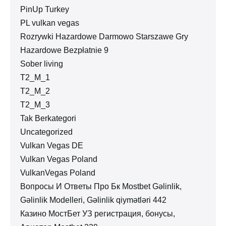
PinUp Turkey
PL vulkan vegas
Rozrywki Hazardowe Darmowo Starszawe Gry
Hazardowe Bezpłatnie 9
Sober living
T2_M_1
T2_M_2
T2_M_3
Tak Berkategori
Uncategorized
Vulkan Vegas DE
Vulkan Vegas Poland
VulkanVegas Poland
Вопросы И Ответы Про Бк Mostbet Gəlinlik,
Gəlinlik Modelleri, Gəlinlik qiymətləri 442
Казино МостБет УЗ регистрация, бонусы,