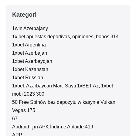
Kategori
1win Azerbajany
1x bet apuestas deportivas, opiniones, bonos 314
1xbet Argentina
1xbet Azerbajan
1xbet Azerbaydjan
1xbet Kazahstan
1xbet Russian
1xbet: Azərbaycan Mərc Saytı 1xBET Az, 1xbet
mobi 2023 300
50 Free Spinów bez depozytu w kasynie Vulkan
Vegas 175
67
Android için APK İndirme Aptoide 419
APP