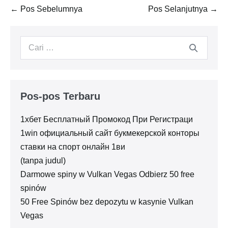
Navigasi
← Pos Sebelumnya
Pos Selanjutnya →
Tulisan
Pencarian
untuk:
Pos-pos Terbaru
1хбет Бесплатный Промокод При Регистраци
1win официальный сайт букмекерской конторы
ставки на спорт онлайн 1ви
(tanpa judul)
Darmowe spiny w Vulkan Vegas Odbierz 50 free
spinów
50 Free Spinów bez depozytu w kasynie Vulkan
Vegas