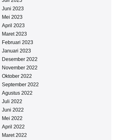
Juli 2023
Juni 2023
Mei 2023
April 2023
Maret 2023
Februari 2023
Januari 2023
Desember 2022
November 2022
Oktober 2022
September 2022
Agustus 2022
Juli 2022
Juni 2022
Mei 2022
April 2022
Maret 2022