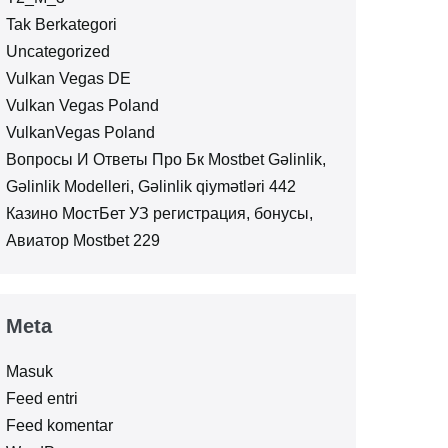
Tak Berkategori
Uncategorized
Vulkan Vegas DE
Vulkan Vegas Poland
VulkanVegas Poland
Вопросы И Ответы Про Бк Mostbet Gəlinlik,
Gəlinlik Modelleri, Gəlinlik qiymətləri 442
Казино МостБет УЗ регистрация, бонусы,
Авиатор Mostbet 229
Meta
Masuk
Feed entri
Feed komentar