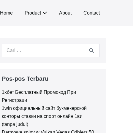
Home
Product
About
Contact
Pencarian
untuk:
Pos-pos Terbaru
1хбет Бесплатный Промокод При
Регистраци
1win официальный сайт букмекерской
конторы ставки на спорт онлайн 1ви
(tanpa judul)
Darmowe spiny w Vulkan Vegas Odbierz 50