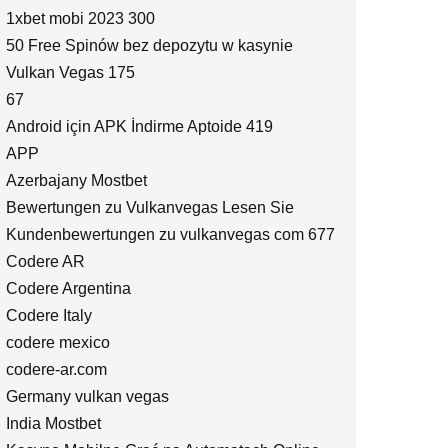
1xbet mobi 2023 300
50 Free Spinów bez depozytu w kasynie
Vulkan Vegas 175
67
Android için APK İndirme Aptoide 419
APP
Azerbajany Mostbet
Bewertungen zu Vulkanvegas Lesen Sie
Kundenbewertungen zu vulkanvegas com 677
Codere AR
Codere Argentina
Codere Italy
codere mexico
codere-ar.com
Germany vulkan vegas
India Mostbet