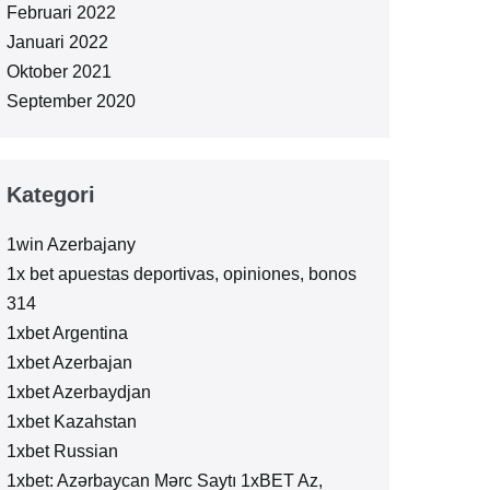
Februari 2022
Januari 2022
Oktober 2021
September 2020
Kategori
1win Azerbajany
1x bet apuestas deportivas, opiniones, bonos
314
1xbet Argentina
1xbet Azerbajan
1xbet Azerbaydjan
1xbet Kazahstan
1xbet Russian
1xbet: Azərbaycan Mərc Saytı 1xBET Az,