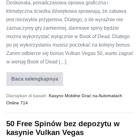
Doskonała, ponadczasowa oprawa graficzna i
klimatyczna ścieżka dźwiękowa sprawiają, że zabawa
jest niezwykle przyjemna. Dlatego, o ile wyraźnie nie
zaznaczymy gry zamiennej, darmowe spiny będzie
można wykorzystać wyłącznie w Book of Dead. Dlatego
po jej wykorzystaniu musisz poczekać na kolejny bonus.
Zanim odbierze się bonus Vulkan Vegas 50, warto zagrać
w wersję Book of Dead […]
Baca selengkapnya
Darmowe
spiny
w
Diarsipkan di bawah:
Kasyno Mobilne Grać na Automatach
Vulkan
Vegas
Online 714
Odbierz
50
free
spinów
50 Free Spinów bez depozytu w
kasynie Vulkan Vegas