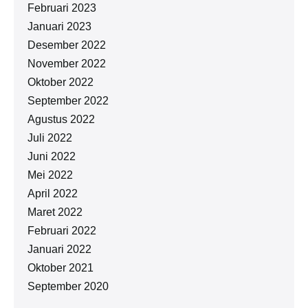
Februari 2023
Januari 2023
Desember 2022
November 2022
Oktober 2022
September 2022
Agustus 2022
Juli 2022
Juni 2022
Mei 2022
April 2022
Maret 2022
Februari 2022
Januari 2022
Oktober 2021
September 2020