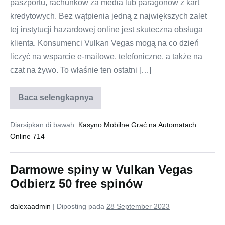
paszportu, rachunków za media lub paragonów z kart
kredytowych. Bez wątpienia jedną z największych zalet
tej instytucji hazardowej online jest skuteczna obsługa
klienta. Konsumenci Vulkan Vegas mogą na co dzień
liczyć na wsparcie e-mailowe, telefoniczne, a także na
czat na żywo. To właśnie ten ostatni […]
Baca selengkapnya
Diarsipkan di bawah:
Kasyno Mobilne Grać na Automatach
Online 714
Darmowe spiny w Vulkan Vegas
Odbierz 50 free spinów
dalexaadmin
|
Diposting pada
28 September 2023