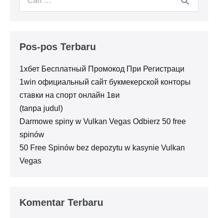
untuk:
Pos-pos Terbaru
1хбет Бесплатный Промокод При Регистраци
1win официальный сайт букмекерской конторы
ставки на спорт онлайн 1ви
(tanpa judul)
Darmowe spiny w Vulkan Vegas Odbierz 50 free
spinów
50 Free Spinów bez depozytu w kasynie Vulkan
Vegas
Komentar Terbaru