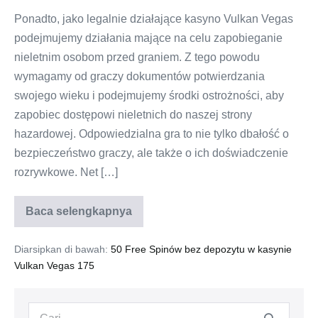
Ponadto, jako legalnie działające kasyno Vulkan Vegas
podejmujemy działania mające na celu zapobieganie
nieletnim osobom przed graniem. Z tego powodu
wymagamy od graczy dokumentów potwierdzania
swojego wieku i podejmujemy środki ostrożności, aby
zapobiec dostępowi nieletnich do naszej strony
hazardowej. Odpowiedzialna gra to nie tylko dbałość o
bezpieczeństwo graczy, ale także o ich doświadczenie
rozrywkowe. Net […]
Baca selengkapnya
Kasyno
Online
Vulkan
Diarsipkan di bawah:
50 Free Spinów bez depozytu w kasynie
Vegas
Vulkan Vegas 175
Najlepsze
Polskie
Kasyno
Pencarian