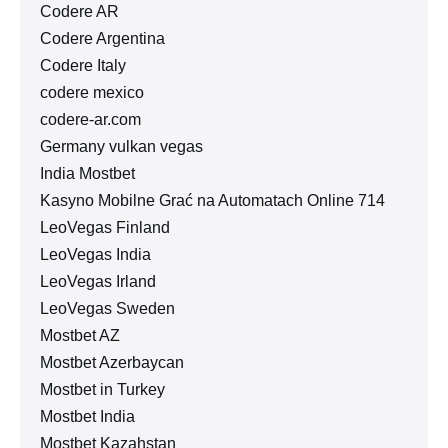
Codere AR
Codere Argentina
Codere Italy
codere mexico
codere-ar.com
Germany vulkan vegas
India Mostbet
Kasyno Mobilne Grać na Automatach Online 714
LeoVegas Finland
LeoVegas India
LeoVegas Irland
LeoVegas Sweden
Mostbet AZ
Mostbet Azerbaycan
Mostbet in Turkey
Mostbet India
Mostbet Kazahstan