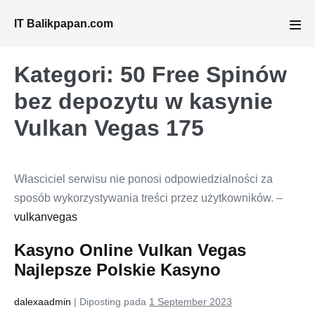
Lompat
IT Balikpapan.com
ke
Tog
Men
konten
Kategori:
50 Free Spinów
bez depozytu w kasynie
Vulkan Vegas 175
Własciciel serwisu nie ponosi odpowiedzialności za
sposób wykorzystywania treści przez użytkowników. –
vulkanvegas
Kasyno Online Vulkan Vegas ️
Najlepsze Polskie Kasyno
dalexaadmin
|
Diposting pada
1 September 2023