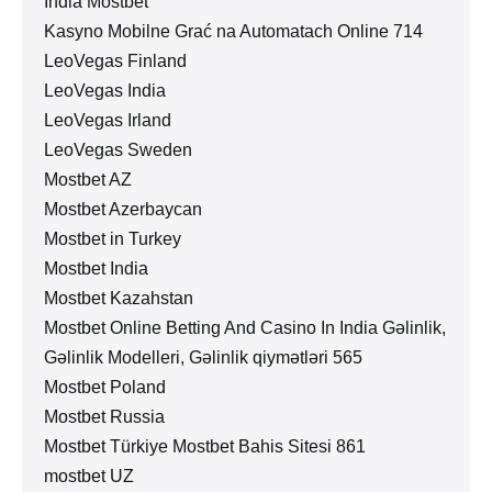
India Mostbet
Kasyno Mobilne Grać na Automatach Online 714
LeoVegas Finland
LeoVegas India
LeoVegas Irland
LeoVegas Sweden
Mostbet AZ
Mostbet Azerbaycan
Mostbet in Turkey
Mostbet India
Mostbet Kazahstan
Mostbet Online Betting And Casino In India Gəlinlik,
Gəlinlik Modelleri, Gəlinlik qiymətləri 565
Mostbet Poland
Mostbet Russia
Mostbet Türkiye Mostbet Bahis Sitesi 861
mostbet UZ