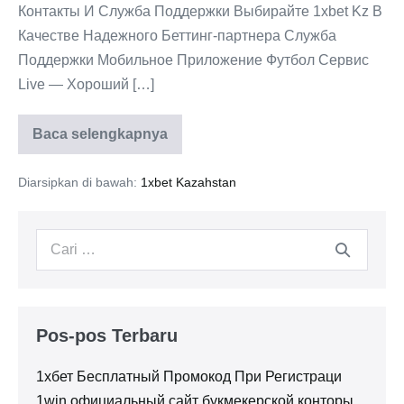
Контакты И Служба Поддержки Выбирайте 1xbet Kz В
Качестве Надежного Беттинг-партнера Служба
Поддержки Мобильное Приложение Футбол Сервис
Live — Хороший […]
Baca selengkapnya
1xbet
Kz
1xbet
Diarsipkan di bawah:
1xbet Kazahstan
Кз
Обзор
Букмекерской
Конторы
Pencarian
Казахстана
untuk:
Pos-pos Terbaru
1хбет Бесплатный Промокод При Регистраци
1win официальный сайт букмекерской конторы