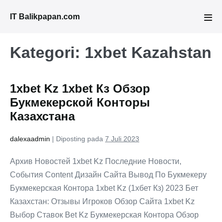
Lompat
IT Balikpapan.com
ke
Tog
Men
konten
Kategori:
1xbet Kazahstan
1xbet Kz 1xbet Кз Обзор
Букмекерской Конторы
Казахстана
dalexaadmin
|
Diposting pada
7 Juli 2023
Архив Новостей 1xbet Kz Последние Новости,
События Content Дизайн Сайта Вывод По Букмекеру
Букмекерская Контора 1xbet Kz (1хбет Кз) 2023 Бет
Казахстан: Отзывы Игроков Обзор Сайта 1xbet Kz
Выбор Ставок Bet Kz Букмекерская Контора Обзор