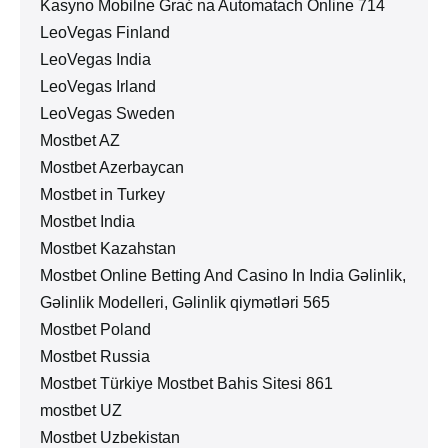
Kasyno Mobilne Grać na Automatach Online 714
LeoVegas Finland
LeoVegas India
LeoVegas Irland
LeoVegas Sweden
Mostbet AZ
Mostbet Azerbaycan
Mostbet in Turkey
Mostbet India
Mostbet Kazahstan
Mostbet Online Betting And Casino In India Gəlinlik,
Gəlinlik Modelleri, Gəlinlik qiymətləri 565
Mostbet Poland
Mostbet Russia
Mostbet Türkiye Mostbet Bahis Sitesi 861
mostbet UZ
Mostbet Uzbekistan