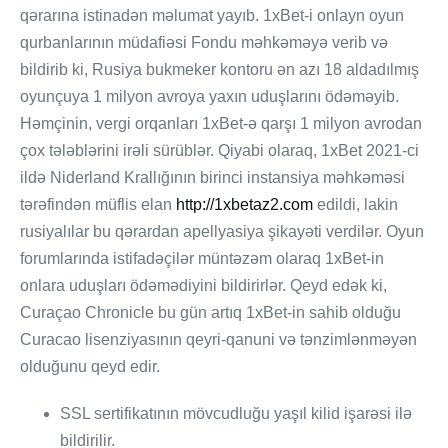
qərarına istinadən məlumat yayıb. 1xBet-i onlayn oyun
qurbanlarının müdafiəsi Fondu məhkəməyə verib və
bildirib ki, Rusiya bukmeker kontoru ən azı 18 aldadılmış
oyunçuya 1 milyon avroya yaxın uduşlarını ödəməyib.
Həmçinin, vergi orqanları 1xBet-ə qarşı 1 milyon avrodan
çox tələblərini irəli sürüblər. Qiyabi olaraq, 1xBet 2021-ci
ildə Niderland Krallığının birinci instansiya məhkəməsi
tərəfindən müflis elan
http://1xbetaz2.com
edildi, lakin
rusiyalılar bu qərardan apellyasiya şikayəti verdilər. Oyun
forumlarında istifadəçilər müntəzəm olaraq 1xBet-in
onlara uduşları ödəmədiyini bildirirlər. Qeyd edək ki,
Curaçao Chronicle bu gün artıq 1xBet-in sahib olduğu
Curacao lisenziyasının qeyri-qanuni və tənzimlənməyən
olduğunu qeyd edir.
SSL sertifikatının mövcudluğu yaşıl kilid işarəsi ilə
bildirilir.