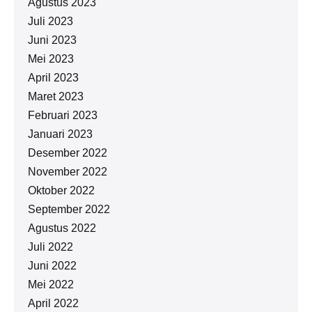
Agustus 2023
Juli 2023
Juni 2023
Mei 2023
April 2023
Maret 2023
Februari 2023
Januari 2023
Desember 2022
November 2022
Oktober 2022
September 2022
Agustus 2022
Juli 2022
Juni 2022
Mei 2022
April 2022