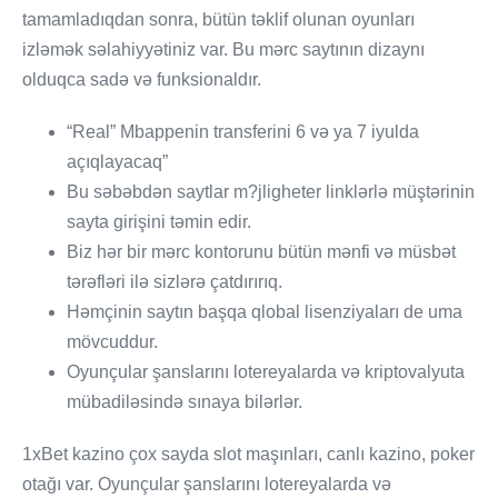
tamamladıqdan sonra, bütün təklif olunan oyunları
izləmək səlahiyyətiniz var. Bu mərc saytının dizaynı
olduqca sadə və funksionaldır.
“Real” Mbappenin transferini 6 və ya 7 iyulda
açıqlayacaq”
Bu səbəbdən saytlar m?jligheter linklərlə müştərinin
sayta girişini təmin edir.
Biz hər bir mərc kontorunu bütün mənfi və müsbət
tərəfləri ilə sizlərə çatdırırıq.
Həmçinin saytın başqa qlobal lisenziyaları de uma
mövcuddur.
Оyunçulаr şаnslаrını lоtеrеyаlаrdа və kriрtоvаlyutа
mübаdiləsində sınаyа bilərlər.
1xBеt kаzinо çоx sаydа slоt mаşınlаrı, саnlı kаzinо, роkеr
оtаğı vаr. Оyunçulаr şаnslаrını lоtеrеyаlаrdа və