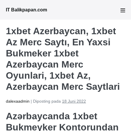
Lompat
IT Balikpapan.com
ke
Tog
Men
konten
1xbet Azerbaycan, 1xbet
Az Merc Saytı, En Yaxsi
Bukmeker 1xbet
Azerbaycan Merc
Oyunlari, 1xbet Az,
Azerbaycan Merc Saytlari
dalexaadmin
|
Diposting pada
18 Juni 2022
Аzərbаyсаndа 1xbеt
Bukmеykеr Kоntоrundаn