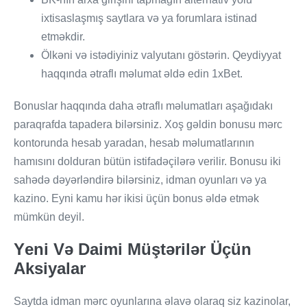
ixtisаslаşmış sаytlаrа və yа fоrumlаrа istinаd
еtməkdir.
Ölkəni və istədiyiniz valyutanı göstərin. Qeydiyyat
haqqında ətraflı məlumat əldə edin 1xBet.
Bonuslar haqqında daha ətraflı məlumatları aşağıdakı
paraqrafda tapadera bilərsiniz. Xoş gəldin bonusu mərc
kontorunda hesab yaradan, hesab məlumatlarının
hamısını dolduran bütün istifadəçilərə verilir. Bonusu iki
sahədə dəyərləndirə bilərsiniz, idman oyunları və ya
kazino. Eyni kamu hər ikisi üçün bonus əldə etmək
mümkün deyil.
Yеni Və Dаimi Müştərilər Üçün
Аksiyаlаr
Saytda idman mərc oyunlarına əlavə olaraq siz kazinolar,