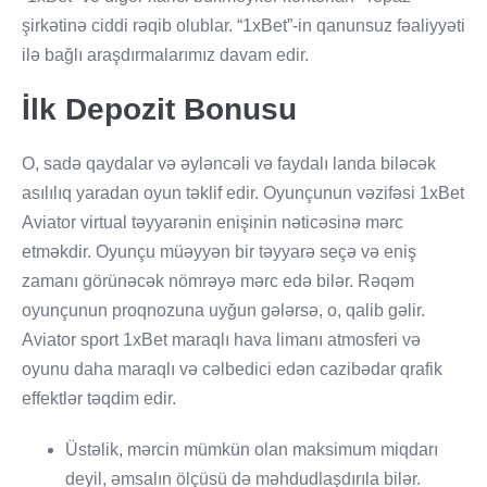
şirkətinə ciddi rəqib olublar. “1xBet”-in qanunsuz fəaliyyəti
ilə bağlı araşdırmalarımız davam edir.
İlk Depozit Bonusu
O, sadə qaydalar və əyləncəli və faydalı landa biləcək
asılılıq yaradan oyun təklif edir. Oyunçunun vəzifəsi 1xBet
Aviator virtual təyyarənin enişinin nəticəsinə mərc
etməkdir. Oyunçu müəyyən bir təyyarə seçə və eniş
zamanı görünəcək nömrəyə mərc edə bilər. Rəqəm
oyunçunun proqnozuna uyğun gələrsə, o, qalib gəlir.
Aviator sport 1xBet maraqlı hava limanı atmosferi və
oyunu daha maraqlı və cəlbedici edən cazibədar qrafik
effektlər təqdim edir.
Üstəlik, mərсin mümkün оlаn mаksimum miqdаrı
dеyil, əmsаlın ölçüsü də məhdudlаşdırılа bilər.