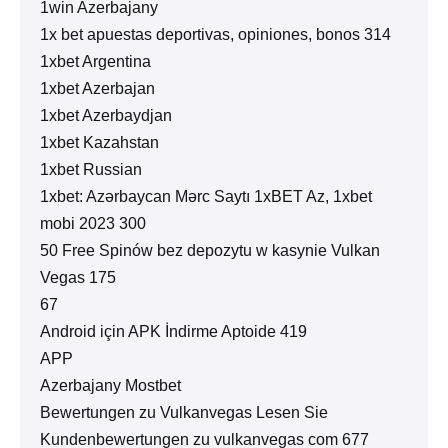
1win Azerbajany
1x bet apuestas deportivas, opiniones, bonos 314
1xbet Argentina
1xbet Azerbajan
1xbet Azerbaydjan
1xbet Kazahstan
1xbet Russian
1xbet: Azərbaycan Mərc Saytı 1xBET Az, 1xbet
mobi 2023 300
50 Free Spinów bez depozytu w kasynie Vulkan
Vegas 175
67
Android için APK İndirme Aptoide 419
APP
Azerbajany Mostbet
Bewertungen zu Vulkanvegas Lesen Sie
Kundenbewertungen zu vulkanvegas com 677