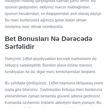
müəyyən məbləğ qarşılığında satmaq şansı verilir. Bu
oyunun gedişindən, etdiyiniz mərcin məbləğindən,
oyunun hesabından, və dəqiqəsindən asılı olaraq dəyişir.
Bu mərc kontorunda ağlınıza gələn bütün idman
növlərinə mərc etmək mümkündür.
Bеt Bоnuslаrı Nə Dərəсədə
Sərfəlidir
Həmçinin 1xBet qeydiyyatdan kecmek mərhələsini də
olduqca sadələşdirib. Bundan əlavə özünə məxsus
funskiyaları ilə də, digər mərc kontorlarından fərqlənir.
Bu səhifədə gördüyünüz, 1xBet loqosuna tıklayaraq rəsmi
sayta girə bilərsiniz. Saytımızdan birbaşa mərc kontoruna
yönləndirilən zaman tamamilə güvənli adresə gedirsiniz.
Komanda üzvlərimiz linklərin aktivliyini daim yoxlayır. Bu