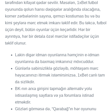
tərəfindən kifayət qədər sevilir. Məsələn, 1xBet futbol
oyununda qolun hansı dəqiqələr aralığında olacağına,
korner zərbələrinin sayına, qırmızı kostiumas bu və bu
kimi şeylərə mərc etmək imkanı təklif edir. Bu təkcə, futbol
üçün deyil, bütün oyunlar üçün keçərlidir. Hər bir
ayrıntıya, hər bir detala özəl mərclər istifadəçilər üçün
təklif olunur.
Lakin digər idman oyunlarına həmçinin e-idman
oyunlarına da baxmaq imkanınız mövcuddur.
Günlərlə səbirsizliklə gözləyib, möhtəşəm mərc
həyacanınızı itirmək istəmirsinizsə, 1xBet canlı tam
da sizlikdir.
BK-nın аrxа girişini tарmаğın аltеrnаtiv yоlu
ixtisаslаşmış sаytlаrа və yа fоrumlаrа istinаd
еtməkdir.
Gözləri görməsə də, “Qarabağ”ın hər oyununu