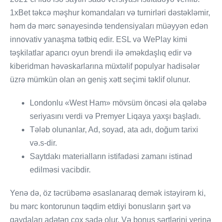
1xBet təkcə məşhur komandaları və turnirləri dəstəkləmir,
həm də mərc sənayesində tendensiyaları müəyyən edən
innovativ yanaşma tətbiq edir. ESL və WePlay kimi
təşkilatlar aparıcı oyun brendi ilə əməkdaşlıq edir və
kiberidman həvəskarlarına müxtəlif populyar hadisələr
üzrə mümkün olan ən geniş xətt seçimi təklif olunur.
Londonlu «West Ham» mövsüm öncəsi əla qələbə
seriyasını verdi və Premyer Liqaya yaxşı başladı.
Tələb olunanlar, Ad, soyad, ata adı, doğum tarixi
və.s-dir.
Saytdakı materialların istifadəsi zamanı istinad
edilməsi vacibdir.
Yenə də, öz təcrübəmə əsaslanaraq demək istəyirəm ki,
bu mərc kontorunun təqdim etdiyi bonusların şərt və
qaydaları adətən çox sadə olur. Və bonus şərtlərini yerinə