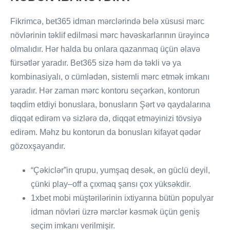
Fikrimcə, bet365 idman mərclərində belə xüsusi mərc
növlərinin təklif edilməsi mərc həvəskarlarının ürəyincə
olmalıdır. Hər halda bu onlara qazanmaq üçün əlavə
fürsətlər yaradır. Bet365 sizə həm də təkli və ya
kombinasiyalı, o cümlədən, sistemli mərc etmək imkanı
yaradır. Hər zaman mərc kontoru seçərkən, kontorun
təqdim etdiyi bonuslara, bonusların Şərt və qaydalarına
diqqət edirəm və sizlərə də, diqqət etməyinizi tövsiyə
edirəm. Məhz bu kontorun da bonusları kifayət qədər
gözoxşayandır.
“Çəkiclər”in qrupu, yumşaq desək, ən güclü deyil,
çünki play–off a çıxmaq şansı çox yüksəkdir.
1xbet mobi müştərilərinin ixtiyarına bütün populyar
idman növləri üzrə mərclər kəsmək üçün geniş
seçim imkanı verilmişir.