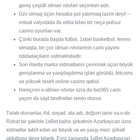
geniş çeşidli idman növləri seçimləri edir.
Üzv olmaq üçün hesaba pul yatırmaq lazım deyil –
virtual valyutada ifa edilə bilən bir neçə pulsuz
casino oyunları var.
Çünki burada başda futbol, 1xbet basketbol, tennis
olmaqla, bir çox idman növlərinin canlı yayımı
istidadəçilərin xidmətindədir.
Son illərdə marka xidmətlərini çevirmək üçün böyük
genişlənmə və yaxşılaşdırma işləri görüldü, bitcoins
və yüksək təsirli online casino qəbul.
Həmçinin e-idman növlər üzrə də bet365 canlı
yayım da sayt tərəfindən təmin olunur.
Tələb olunanlar, Ad, soyad, ata adı, doğum tarixi və.s-dir.
Rahat bir şəkildə 1xBet bahis şirkətinin Azərbaycan üzrə
xidmətlər təklif edən ən böyük və ən yaxşı mərc şirkəti
olduğunu deyə bilərik. Eyni zamanda 1xBet Azərbaycan