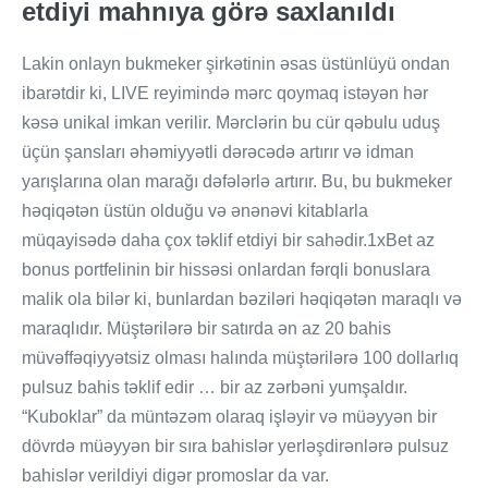
etdiyi mahnıya görə saxlanıldı
Lakin onlayn bukmeker şirkətinin əsas üstünlüyü ondan
ibarətdir ki, LIVE reyimində mərc qoymaq istəyən hər
kəsə unikal imkan verilir. Mərclərin bu cür qəbulu uduş
üçün şansları əhəmiyyətli dərəcədə artırır və idman
yarışlarına olan marağı dəfələrlə artırır. Bu, bu bukmeker
həqiqətən üstün olduğu və ənənəvi kitablarla
müqayisədə daha çox təklif etdiyi bir sahədir.1xBet az
bonus portfelinin bir hissəsi onlardan fərqli bonuslara
malik ola bilər ki, bunlardan bəziləri həqiqətən maraqlı və
maraqlıdır. Müştərilərə bir satırda ən az 20 bahis
müvəffəqiyyətsiz olması halında müştərilərə 100 dollarlıq
pulsuz bahis təklif edir … bir az zərbəni yumşaldır.
“Kuboklar” da müntəzəm olaraq işləyir və müəyyən bir
dövrdə müəyyən bir sıra bahislər yerləşdirənlərə pulsuz
bahislər verildiyi digər promoslar da var.