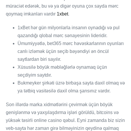
müraciət edərək, bu və ya digər oyuna çox sayda mərc
qoymaq imkanları vardır
1xbet
.
1xBet hər gün milyonlarla insanın oynadığı və pul
qazandığı qlobal mərc sənayesinin lideridir.
Ümumiyyətlə, bet365 mərc həvəskarlarının oyunları
canlı izləmək üçün seçib bəyəndiyi ən öncül
saytlardan biri sayılır.
Xüsusilə böyük məbləğlərlə oynamaq üçün
seçdiyim saytdır.
Bukmeyker şirkəti üzrə birbaşa sayta daxil olmaq və
ya tətbiq vasitəsilə daxil olma şansınız vardır.
Son illərdə marka xidmətlərini çevirmək üçün böyük
genişlənmə və yaxşılaşdırma işləri görüldü, bitcoins və
yüksək təsirli online casino qəbul. Eyni zamanda biz sizin
veb-sayta hər zaman girə bilməyinizin qeydinə qalmaq