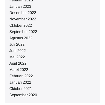
Februari 2023
Januari 2023
Desember 2022
November 2022
Oktober 2022
September 2022
Agustus 2022
Juli 2022
Juni 2022
Mei 2022
April 2022
Maret 2022
Februari 2022
Januari 2022
Oktober 2021
September 2020