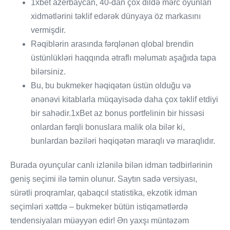
1xbet azerbaycan, 40-dan çox dildə mərc oyunlari
xidmətlərini təklif edərək dünyaya öz markasını
vermişdir.
Rəqiblərin arasında fərqlənən qlobal brendin
üstünlükləri haqqında ətraflı məlumatı aşağıda tapa
bilərsiniz.
Bu, bu bukmeker həqiqətən üstün olduğu və
ənənəvi kitablarla müqayisədə daha çox təklif etdiyi
bir sahədir.1xBet az bonus portfelinin bir hissəsi
onlardan fərqli bonuslara malik ola bilər ki,
bunlardan bəziləri həqiqətən maraqlı və maraqlıdır.
Burada oyunçular canlı izlənilə bilən idman tədbirlərinin
geniş seçimi ilə təmin olunur. Saytın sadə versiyası,
sürətli proqramlar, qabaqcıl statistika, ekzotik idman
seçimləri xəttdə – bukmeker bütün istiqamətlərdə
tendensiyaları müəyyən edir! Ən yaxşı müntəzəm