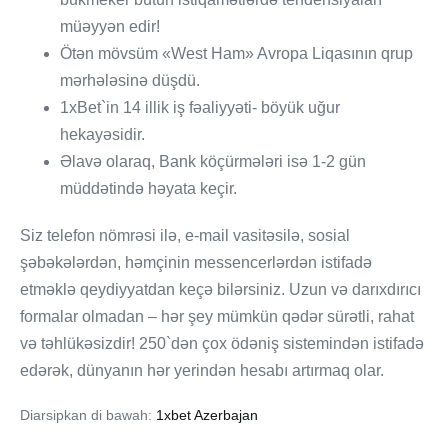
müəyyən edir!
Ötən mövsüm «West Ham» Avropa Liqasının qrup
mərhələsinə düşdü.
1xBet`in 14 illik iş fəaliyyəti- böyük uğur
hekayəsidir.
Əlavə olaraq, Bank köçürmələri isə 1-2 gün
müddətində həyata keçir.
Siz telefon nömrəsi ilə, e-mail vasitəsilə, sosial
şəbəkələrdən, həmçinin messencerlərdən istifadə
etməklə qeydiyyatdan keçə bilərsiniz. Uzun və darıxdırıcı
formalar olmadan – hər şey mümkün qədər sürətli, rahat
və təhlükəsizdir! 250`dən çox ödəniş sistemindən istifadə
edərək, dünyanın hər yerindən hesabı artırmaq olar.
Diarsipkan di bawah:
1xbet Azerbajan