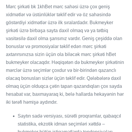
Mərc şirkəti bk 1khBet mərc sahəsi üzrə çox geniş
xidmətlər və üstünlüklər təklif edir və öz sahəsində
göstərdiyi xidmətlər üzrə ilk sıralardadır. Bukmeyker
şirkəti üzrə birbaşa sayta daxil olmaq və ya tətbiq
vasitəsilə daxil olma şansınız vardır. Geniş çeşiddə olan
bonuslar və promosiyalar təklif edən mərc şirkəti
axtarırsınızsa sizin üçün ola biləcək mərc şirkəti hBet
bukmeyker olacaqdır. Həqiqətən də bukmeyker şirkətinin
mərclər üzrə seçimlər çoxdur və bir-birindən qazanclı
olacaq bonusları sizlər üçün təklif edir. Qələbələrə daxil
olmaq üçün olduqca çətin tapan qazandıqları çox sayda
hesabat var, baxmayaraq ki, belə hallarda hekayənin hər
iki tərəfi həmişə aydındır.
Saytın sadə versiyası, sürətli proqramlar, qabaqcıl
statistika, ekzotik idman seçimləri xəttdə –
bukmeker bütün istiqamətlərdə tendensiyaları