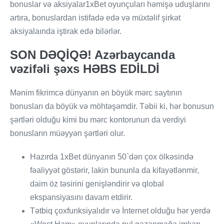
bonuslar və aksiyalar1xBet oyunçuları həmişə uduşlarını
artıra, bonuslardan istifadə edə və müxtəlif şirkət
aksiyalaında iştirak edə bilərlər.
SON DƏQİQƏ! Azərbaycanda
vəzifəli şəxs HƏBS EDİLDİ
Mənim fikrimcə dünyanın ən böyük mərc saytının
bonusları da böyük və möhtəşəmdir. Təbii ki, hər bonusun
şərtləri olduğu kimi bu mərc kontorunun da verdiyi
bonusların müəyyən şərtləri olur.
Hazırda 1xBet dünyanın 50`dən çox ölkəsində
fəaliyyət göstərir, lakin bununla da kifayətlənmir,
daim öz təsirini genişləndirir və qlobal
ekspansiyasını davam etdirir.
Tətbiq çoxfunksiyalıdır və İnternet olduğu hər yerdə