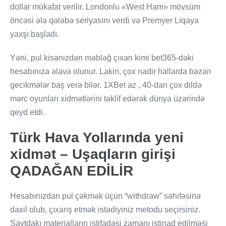
dollar mükafat verilir. Londonlu «West Ham» mövsüm
öncəsi əla qələbə seriyasını verdi və Premyer Liqaya
yaxşı başladı.
Yəni, pul kisənizdən məbləğ çıxan kimi bet365-dəki
hesabınıza əlavə olunur. Lakin, çox nadir hallarda bəzən
gecikmələr baş verə bilər. 1XBet az , 40-dan çox dildə
mərc oyunları xidmətlərini təklif edərək dünya üzərində
qeyd etdi.
Türk Hava Yollarında yeni
xidmət – Uşaqların girişi
QADAĞAN EDİLİR
Hesabınızdan pul çəkmək üçün “withdraw” səhifəsinə
daxil olub, çıxarış etmək istədiyiniz metodu seçirsiniz.
Saytdakı materialların istifadəsi zamanı istinad edilməsi