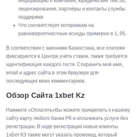
информацию о компании, юридические тексты,
лицензирование, партнёры и контакты службы
поддержки.
Что соответствует котировкам на
равновероятностные исходы примерно в 1, 95.
В соответствии с законами Казахстана, все платежи
фиксируются в Центре учета ставок, также требуется
идентификация каждого гостя. Сохранить моё имя,
email и адрес сайта в этом браузере для
последующих моих комментариев.
Обзор Сайта 1xbet Kz
Нажмите «Оплатить»Вы можете прикрепить к нашему
сайту карту любого банка РК и оплачивать услуги без
регистрации. В ходе регистрации новые клиенты
1хБет КЗ также могут указать промокод, который