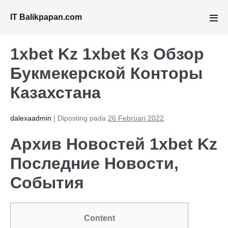
Lompat
IT Balikpapan.com
ke
Tog
Men
konten
1xbet Kz 1xbet Кз Обзор
Букмекерской Конторы
Казахстана
dalexaadmin
|
Diposting pada
26 Februari 2022
Архив Новостей 1xbet Kz
Последние Новости,
События
Content