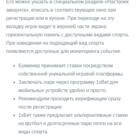
Его можно указать в специальном разделе «Настроек
аккаунта», вписать в соответствующее окно при
регистрации или в купоне. При переходе на эту
вкладку игрок видит в верхней части экрана
горизонтальную панель с доступными видами спорта.
При наведении на подходящий вид спорта
появляются доступные для мониторинга события.
Букмекер принимает ставки посредством
собственной уникальной игровой платформы.
Заключать пари через программу 1xBet для
мобильных устройств удобно и просто.
Рекомендуем проходить верификацию сразу
после регистрации.
1хБет также предлагает альтернативные ставки
на футбол и долгосрочные пари почти на все
виды спорта.