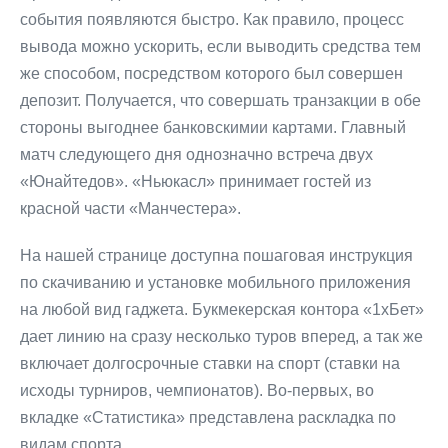
события появляются быстро. Как правило, процесс
вывода можно ускорить, если выводить средства тем
же способом, посредством которого был совершен
депозит. Получается, что совершать транзакции в обе
стороны выгоднее банковскимии картами. Главный
матч следующего дня однозначно встреча двух
«Юнайтедов». «Ньюкасл» принимает гостей из
красной части «Манчестера».
На нашей странице доступна пошаговая инструкция
по скачиванию и установке мобильного приложения
на любой вид гаджета. Букмекерская контора «1хБет»
дает линию на сразу несколько туров вперед, а так же
включает долгосрочные ставки на спорт (ставки на
исходы турниров, чемпионатов). Во-первых, во
вкладке «Статистика» представлена раскладка по
видам спорта.