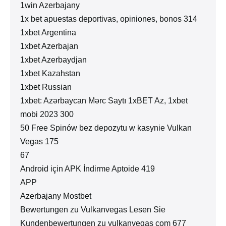
1win Azerbajany
1x bet apuestas deportivas, opiniones, bonos 314
1xbet Argentina
1xbet Azerbajan
1xbet Azerbaydjan
1xbet Kazahstan
1xbet Russian
1xbet: Azərbaycan Mərc Saytı 1xBET Az, 1xbet
mobi 2023 300
50 Free Spinów bez depozytu w kasynie Vulkan
Vegas 175
67
Android için APK İndirme Aptoide 419
APP
Azerbajany Mostbet
Bewertungen zu Vulkanvegas Lesen Sie
Kundenbewertungen zu vulkanvegas com 677