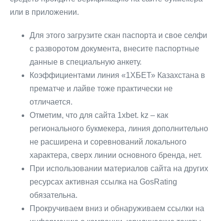
или в приложении.
Для этого загрузите скан паспорта и свое селфи
с разворотом документа, внесите паспортные
данные в специальную анкету.
Коэффициентами линия «1ХБЕТ» Казахстана в
прематче и лайве тоже практически не
отличается.
Отметим, что для сайта 1xbet. kz – как
регионального букмекера, линия дополнительно
не расширена и соревнований локального
характера, сверх линии основного бренда, нет.
При использовании материалов сайта на других
ресурсах активная ссылка на GosRating
обязательна.
Прокручиваем вниз и обнаруживаем ссылки на