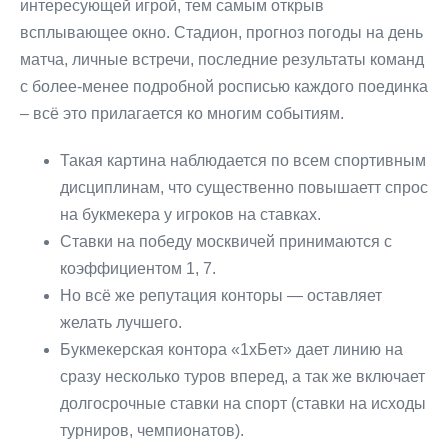
интересующей игрой, тем самым открыв
всплывающее окно. Стадион, прогноз погоды на день
матча, личные встречи, последние результаты команд
с более-менее подробной росписью каждого поединка
– всё это прилагается ко многим событиям.
Такая картина наблюдается по всем спортивным
дисциплинам, что существенно повышаетт спрос
на букмекера у игроков на ставках.
Ставки на победу москвичей принимаются с
коэффициентом 1, 7.
Но всё же репутация конторы — оставляет
желать лучшего.
Букмекерская контора «1хБет» дает линию на
сразу несколько туров вперед, а так же включает
долгосрочные ставки на спорт (ставки на исходы
турниров, чемпионатов).