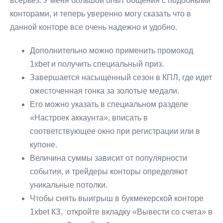
всерьез. У меня большой опыт общения с подобными
конторами, и теперь уверенно могу сказать что в
данной конторе все очень надежно и удобно.
Дополнительно можно применить промокод
1xbet и получить специальный приз.
Завершается насыщенный сезон в КПЛ, где идет
ожесточенная гонка за золотые медали.
Его можно указать в специальном разделе
«Настроек аккаунта», вписать в
соответствующее окно при регистрации или в
купоне.
Величина суммы зависит от популярности
события, и трейдеры конторы определяют
уникальные потолки.
Чтобы снять выигрыш в букмекерской конторе
1xbet КЗ, откройте вкладку «Вывести со счета» в