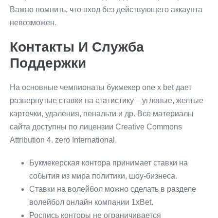
Важно помнить, что вход без действующего аккаунта
невозможен.
Контакты И Служба
Поддержки
На основные чемпионаты букмекер one x bet дает
развернутые ставки на статистику – угловые, желтые
карточки, удаления, пенальти и др. Все материалы
сайта доступны по лицензии Creative Commons
Attribution 4. zero International.
Букмекерская контора принимает ставки на
события из мира политики, шоу-бизнеса.
Ставки на волейбол можно сделать в разделе
волейбол онлайн компании 1xBet.
Роспись конторы не ограничивается