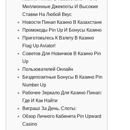
Миллионные Джекпоты И Высокие
Ставки На Любой Вкус
Новости Пинап Казино В Казахстане
Промокоды Pin Up И Бонусы Казино
Приготовьтесь К Взлету В Казино
Flag Up Aviator!
Советов Для Новичков В Казино Pin
Up
Пользователей Онлайн
Бездепозитные Бонусы В Казино Pin
Number Up
Рабочее Зеркало Для Казино Пинап:
Где И Как Найти
Виграші За День, Слоты:
Обзор Личного Кабинета Pin Upward
Casino