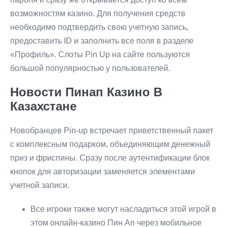
возможностям казино. Для получения средств
необходимо подтвердить свою учетную запись,
предоставить ID и заполнить все поля в разделе
«Профиль». Слоты Pin Up на сайте пользуются
большой популярностью у пользователей.
Новости Пинап Казино В
Казахстане
Новобранцев Pin-up встречает приветственный пакет
с комплексным подарком, объединяющим денежный
приз и фриспины. Сразу после аутентификации блок
кнопок для авторизации заменяется элементами
учетной записи.
Все игроки также могут насладиться этой игрой в
этом онлайн-казино Пин Ап через мобильное