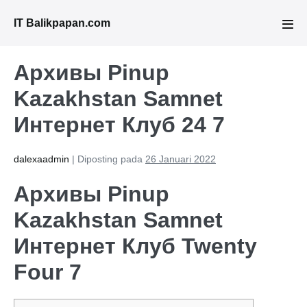
Lompat
IT Balikpapan.com
ke
Tog
Men
konten
Архивы Pinup
Kazakhstan Samnet
Интернет Клуб 24 7
dalexaadmin
|
Diposting pada
26 Januari 2022
Архивы Pinup
Kazakhstan Samnet
Интернет Клуб Twenty
Four 7