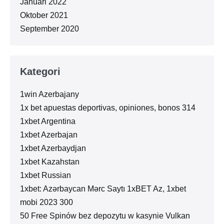
Januari 2022
Oktober 2021
September 2020
Kategori
1win Azerbajany
1x bet apuestas deportivas, opiniones, bonos 314
1xbet Argentina
1xbet Azerbajan
1xbet Azerbaydjan
1xbet Kazahstan
1xbet Russian
1xbet: Azərbaycan Mərc Saytı 1xBET Az, 1xbet
mobi 2023 300
50 Free Spinów bez depozytu w kasynie Vulkan