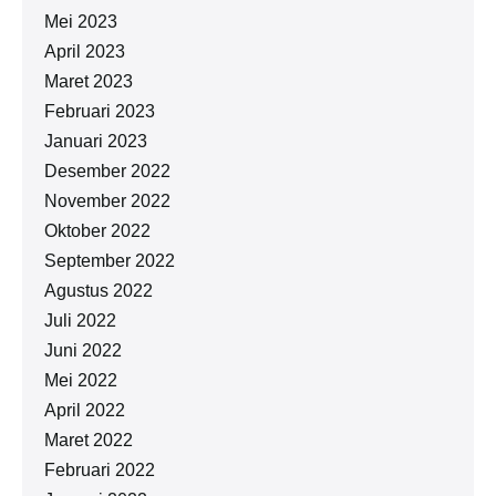
Mei 2023
April 2023
Maret 2023
Februari 2023
Januari 2023
Desember 2022
November 2022
Oktober 2022
September 2022
Agustus 2022
Juli 2022
Juni 2022
Mei 2022
April 2022
Maret 2022
Februari 2022