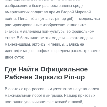
изображением были распространены среди
американских солдат во время Второй Мировой
войны. Пинáп-гёрл (от англ. pin-up girl) — модель, чьи
растиражированные изображения становятся
знаковым явлением поп-культуры во фривольном
стиле. В большинстве эти модели — фотомодели,
манекенщицы, актрисы и певицы. Заявка на
идентификацию профиля в среднем рассматривается
двое суток.
Где Найти Официальное
Рабочее Зеркало Pin-up
В слотах с прогрессивным джекпотом не установлен
максимальный порог выигрыша. Размер призовых
постоянно увеличивается с каждой ставкой,