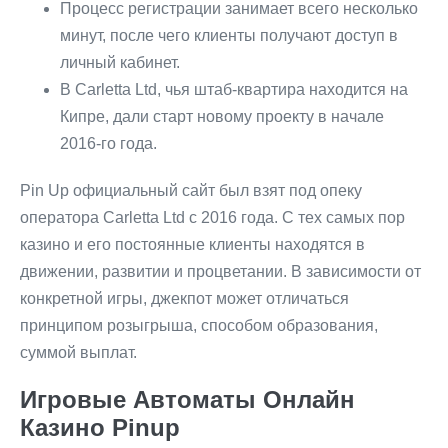
Процесс регистрации занимает всего несколько
минут, после чего клиенты получают доступ в
личный кабинет.
В Carletta Ltd, чья штаб-квартира находится на
Кипре, дали старт новому проекту в начале
2016-го года.
Pin Up официальный сайт был взят под опеку
оператора Carletta Ltd с 2016 года. С тех самых пор
казино и его постоянные клиенты находятся в
движении, развитии и процветании. В зависимости от
конкретной игры, джекпот может отличаться
принципом розыгрыша, способом образования,
суммой выплат.
Игровые Автоматы Онлайн
Казино Pinup