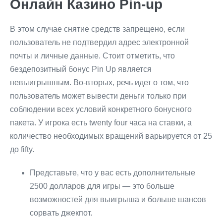
Онлайн Казино Pin-up
В этом случае снятие средств запрещено, если
пользователь не подтвердил адрес электронной
почты и личные данные. Стоит отметить, что
бездепозитный бонус Pin Up является
невыигрышным. Во-вторых, речь идет о том, что
пользователь может вывести деньги только при
соблюдении всех условий конкретного бонусного
пакета. У игрока есть twenty four часа на ставки, а
количество необходимых вращений варьируется от 25
до fifty.
Представьте, что у вас есть дополнительные
2500 долларов для игры — это больше
возможностей для выигрыша и больше шансов
сорвать джекпот.