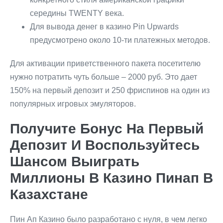
середины TWENTY века.
Для вывода денег в казино Pin Upwards
предусмотрено около 10-ти платежных методов.
Для активации приветственного пакета посетителю
нужно потратить чуть больше – 2000 руб. Это дает
150% на первый депозит и 250 фриспинов на один из
популярных игровых эмуляторов.
Получите Бонус На Первый
Депозит И Воспользуйтесь
Шансом Выиграть
Миллионы В Казино Пинап В
Казахстане
Пин Ап Казино было разработано с нуля, в чем легко