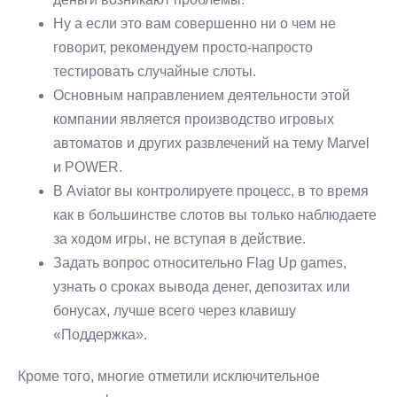
Ну а если это вам совершенно ни о чем не
говорит, рекомендуем просто-напросто
тестировать случайные слоты.
Основным направлением деятельности этой
компании является производство игровых
автоматов и других развлечений на тему Marvel
и POWER.
В Aviator вы контролируете процесс, в то время
как в большинстве слотов вы только наблюдаете
за ходом игры, не вступая в действие.
Задать вопрос относительно Flag Up games,
узнать о сроках вывода денег, депозитах или
бонусах, лучше всего через клавишу
«Поддержка».
Кроме того, многие отметили исключительное