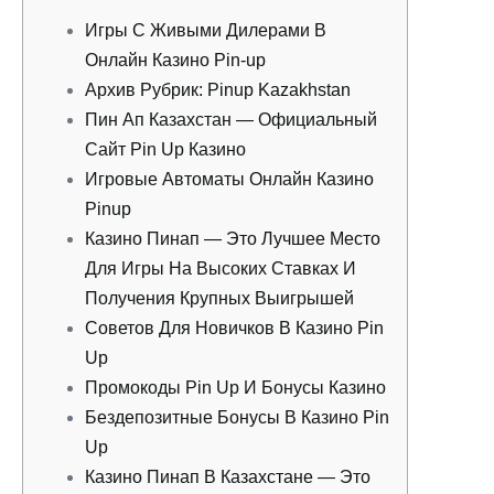
Игры С Живыми Дилерами В
Онлайн Казино Pin-up
Архив Рубрик: Pinup Kazakhstan
Пин Ап Казахстан — Официальный
Сайт Pin Up Казино
Игровые Автоматы Онлайн Казино
Pinup
Казино Пинап — Это Лучшее Место
Для Игры На Высоких Ставках И
Получения Крупных Выигрышей
Советов Для Новичков В Казино Pin
Up
Промокоды Pin Up И Бонусы Казино
Бездепозитные Бонусы В Казино Pin
Up
Казино Пинап В Казахстане — Это