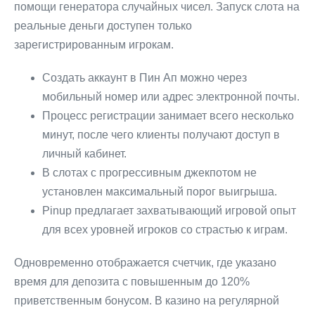
помощи генератора случайных чисел. Запуск слота на
реальные деньги доступен только
зарегистрированным игрокам.
Создать аккаунт в Пин Ап можно через
мобильный номер или адрес электронной почты.
Процесс регистрации занимает всего несколько
минут, после чего клиенты получают доступ в
личный кабинет.
В слотах с прогрессивным джекпотом не
установлен максимальный порог выигрыша.
Pinup предлагает захватывающий игровой опыт
для всех уровней игроков со страстью к играм.
Одновременно отображается счетчик, где указано
время для депозита с повышенным до 120%
приветственным бонусом. В казино на регулярной