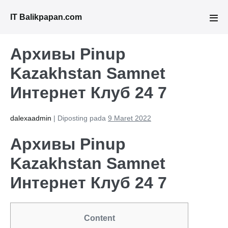
Lompat
IT Balikpapan.com
ke
Tog
Men
konten
Архивы Pinup
Kazakhstan Samnet
Интернет Клуб 24 7
dalexaadmin
|
Diposting pada
9 Maret 2022
Архивы Pinup
Kazakhstan Samnet
Интернет Клуб 24 7
Content