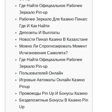
Где Найти Официальное Рабочее
Зеркало Pin-up
Рабочее Зеркало Для Казино Пинап:
Где И Как Найти
Депозиты И Выплаты
Новости Пинап Казино В Казахстане
Можно Ли Спрогнозировать Момент
Исчезновения Самолета?
Где Найти Официальное Рабочее
Зеркало Pin-up
Пользователей Онлайн
Игровые Автоматы Онлайн Казино
Pinup
Промокоды Pin Up И Бонусы Казино
Бездепозитные Бонусы В Казино Pin
Up