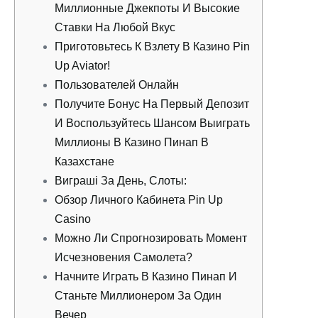
Миллионные Джекпоты И Высокие
Ставки На Любой Вкус
Приготовьтесь К Взлету В Казино Pin
Up Aviator!
Пользователей Онлайн
Получите Бонус На Первый Депозит
И Воспользуйтесь Шансом Выиграть
Миллионы В Казино Пинап В
Казахстане
Виграші За День, Слоты:
Обзор Личного Кабинета Pin Up
Casino
Можно Ли Спрогнозировать Момент
Исчезновения Самолета?
Начните Играть В Казино Пинап И
Станьте Миллионером За Один
Вечер