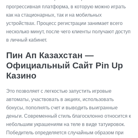
прогрессивная платформа, в которую можно играть
как на стационарных, так и на мобильных
устройствах. Процесс регистрации занимает всего
несколько минут, после чего клиенты получают доступ
в личный кабинет.
Пин Ап Казахстан —
Официальный Сайт Pin Up
Казино
Это позволяет с легкостью запустить игровые
автоматы, участвовать в акциях, использовать
бонусы, пополнять счет и выводить выигранные
деньги. Современный стиль благосклонно относится к
небольшим украшениям на теле в виде татуировок.
Победитель определяется случайным образом при