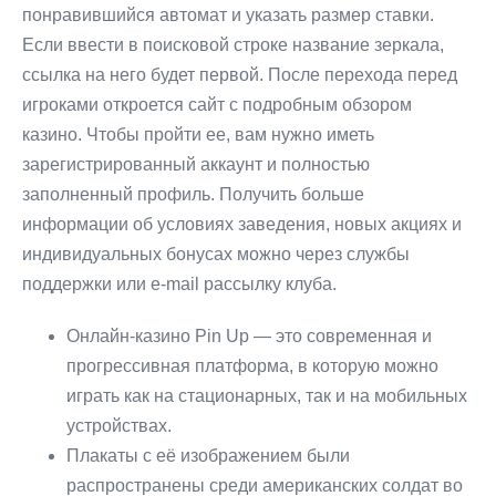
понравившийся автомат и указать размер ставки.
Если ввести в поисковой строке название зеркала,
ссылка на него будет первой. После перехода перед
игроками откроется сайт с подробным обзором
казино. Чтобы пройти ее, вам нужно иметь
зарегистрированный аккаунт и полностью
заполненный профиль. Получить больше
информации об условиях заведения, новых акциях и
индивидуальных бонусах можно через службы
поддержки или e-mail рассылку клуба.
Онлайн-казино Pin Up — это современная и
прогрессивная платформа, в которую можно
играть как на стационарных, так и на мобильных
устройствах.
Плакаты с её изображением были
распространены среди американских солдат во