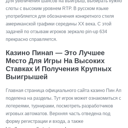
Для увеличения шансов на выигрыш, выбирать нужно
слоты с высоким уровнем RTP. В русском языке
употребляется для обозначения конкретного стиля
американской графики середины XX века. С этой
задачей по отзывам игроков зеркало pin-up 634
прекрасно справляется.
Казино Пинап — Это Лучшее
Место Для Игры На Высоких
Ставках И Получения Крупных
Выигрышей
Главная страница официального сайта казино Пин Ап
поделена на разделы. Тут игрок может ознакомиться с
лотереями, турнирами, посмотреть разработчиков
игровых автоматов. Верхняя часть отведена под
форму регистрации и входа, а также