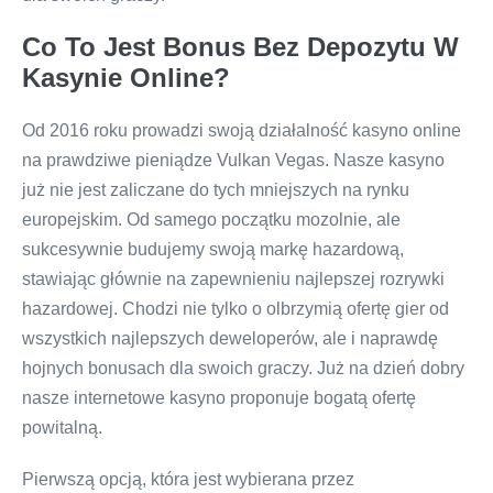
Co To Jest Bonus Bez Depozytu W
Kasynie Online?
Od 2016 roku prowadzi swoją działalność kasyno online
na prawdziwe pieniądze Vulkan Vegas. Nasze kasyno
już nie jest zaliczane do tych mniejszych na rynku
europejskim. Od samego początku mozolnie, ale
sukcesywnie budujemy swoją markę hazardową,
stawiając głównie na zapewnieniu najlepszej rozrywki
hazardowej. Chodzi nie tylko o olbrzymią ofertę gier od
wszystkich najlepszych deweloperów, ale i naprawdę
hojnych bonusach dla swoich graczy. Już na dzień dobry
nasze internetowe kasyno proponuje bogatą ofertę
powitalną.
Pierwszą opcją, która jest wybierana przez