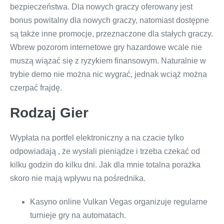
bezpieczeństwa. Dla nowych graczy oferowany jest
bonus powitalny dla nowych graczy, natomiast dostępne
są także inne promocje, przeznaczone dla stałych graczy.
Wbrew pozorom internetowe gry hazardowe wcale nie
muszą wiązać się z ryzykiem finansowym. Naturalnie w
trybie demo nie można nic wygrać, jednak wciąż można
czerpać frajdę.
Rodzaj Gier
Wypłata na portfel elektroniczny a na czacie tylko
odpowiadają , że wysłali pieniądze i trzeba czekać od
kilku godzin do kilku dni. Jak dla mnie totalna porażka
skoro nie mają wpływu na pośrednika.
Kasyno online Vulkan Vegas organizuje regularne
turnieje gry na automatach.