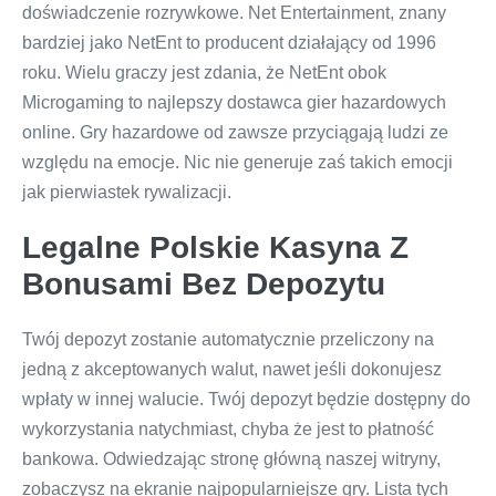
doświadczenie rozrywkowe. Net Entertainment, znany
bardziej jako NetEnt to producent działający od 1996
roku. Wielu graczy jest zdania, że NetEnt obok
Microgaming to najlepszy dostawca gier hazardowych
online. Gry hazardowe od zawsze przyciągają ludzi ze
względu na emocje. Nic nie generuje zaś takich emocji
jak pierwiastek rywalizacji.
Legalne Polskie Kasyna Z
Bonusami Bez Depozytu
Twój depozyt zostanie automatycznie przeliczony na
jedną z akceptowanych walut, nawet jeśli dokonujesz
wpłaty w innej walucie. Twój depozyt będzie dostępny do
wykorzystania natychmiast, chyba że jest to płatność
bankowa. Odwiedzając stronę główną naszej witryny,
zobaczysz na ekranie najpopularniejsze gry. Lista tych