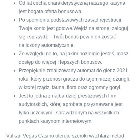
Od lat cechą charakterystyczną naszego kasyna
jest bogata oferta bonusowa.
Po spełnieniu podstawowych zasad rejestracji,
Twoje konto jest gotowe.Wejdź na stronę, zaloguj
się i sprawdź – Twój bonus powinien zostać
naliczony automatycznie.
Ze względu na to, na jakim poziomie jesteś, masz
dostęp do więcej i lepszych bonusów.
Przepięknie zrealizowany automat do gier z 2021
roku, który przenosi gracza do tajemniczej dżungli,
w której rządzi fauna, flora oraz ogromny goryl.
Jest to jedna z najbardziej prestiżowych firm
audytorskich, której aprobata przyznawana jest
tylko uczciwym i sprawdzonym na wszystkich
punktach kasynom internetowym.
Vulkan Vegas Casino oferuje szeroki wachlarz metod