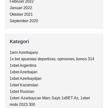
Februari 2022
Januari 2022
Oktober 2021
September 2020
Kategori
1win Azerbajany
1x bet apuestas deportivas, opiniones, bonos 314
1xbet Argentina
1xbet Azerbajan
1xbet Azerbaydjan
1xbet Kazahstan
1xbet Russian
1xbet: Azərbaycan Mərc Saytı 1xBET Az, 1xbet
mobi 2023 300