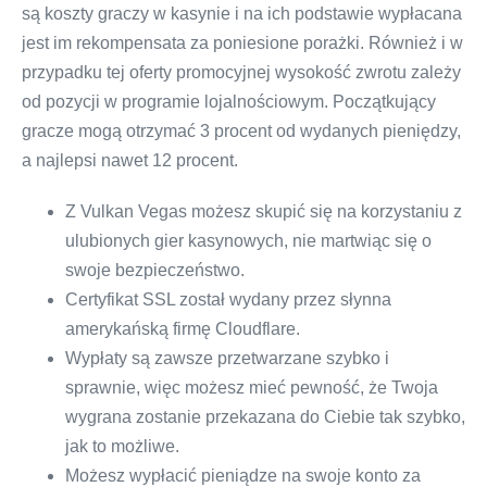
są koszty graczy w kasynie i na ich podstawie wypłacana
jest im rekompensata za poniesione porażki. Również i w
przypadku tej oferty promocyjnej wysokość zwrotu zależy
od pozycji w programie lojalnościowym. Początkujący
gracze mogą otrzymać 3 procent od wydanych pieniędzy,
a najlepsi nawet 12 procent.
Z Vulkan Vegas możesz skupić się na korzystaniu z
ulubionych gier kasynowych, nie martwiąc się o
swoje bezpieczeństwo.
Certyfikat SSL został wydany przez słynna
amerykańską firmę Cloudflare.
Wypłaty są zawsze przetwarzane szybko i
sprawnie, więc możesz mieć pewność, że Twoja
wygrana zostanie przekazana do Ciebie tak szybko,
jak to możliwe.
Możesz wypłacić pieniądze na swoje konto za