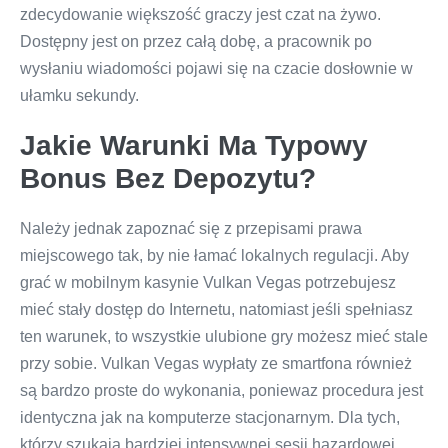
zdecydowanie większość graczy jest czat na żywo.
Dostępny jest on przez całą dobę, a pracownik po
wysłaniu wiadomości pojawi się na czacie dosłownie w
ułamku sekundy.
Jakie Warunki Ma Typowy
Bonus Bez Depozytu?
Należy jednak zapoznać się z przepisami prawa
miejscowego tak, by nie łamać lokalnych regulacji. Aby
grać w mobilnym kasynie Vulkan Vegas potrzebujesz
mieć stały dostęp do Internetu, natomiast jeśli spełniasz
ten warunek, to wszystkie ulubione gry możesz mieć stale
przy sobie. Vulkan Vegas wypłaty ze smartfona również
są bardzo proste do wykonania, poniewaz procedura jest
identyczna jak na komputerze stacjonarnym. Dla tych,
którzy szukają bardziej intensywnej sesji hazardowej,