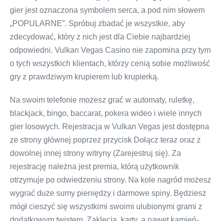
gier jest oznaczona symbolem serca, a pod nim słowem
„POPULARNE”. Spróbuj zbadać je wszystkie, aby
zdecydować, który z nich jest dla Ciebie najbardziej
odpowiedni. Vulkan Vegas Casino nie zapomina przy tym
o tych wszystkich klientach, którzy cenią sobie możliwość
gry z prawdziwym krupierem lub krupierką.
Na swoim telefonie możesz grać w automaty, ruletkę,
blackjack, bingo, baccarat, pokera wideo i wiele innych
gier losowych. Rejestracja w Vulkan Vegas jest dostępna
ze strony głównej poprzez przycisk Dołącz teraz oraz z
dowolnej innej strony witryny (Zarejestruj się). Za
rejestrację należna jest premia, którą użytkownik
otrzymuje po odwiedzeniu strony. Na kole nagród możesz
wygrać duże sumy pieniędzy i darmowe spiny. Będziesz
mógł cieszyć się wszystkimi swoimi ulubionymi grami z
dodatkowym twistem. Zaklęcia, karty, a nawet kamień-