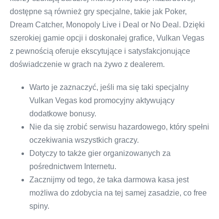
dostępne są również gry specjalne, takie jak Poker,
Dream Catcher, Monopoly Live i Deal or No Deal. Dzięki
szerokiej gamie opcji i doskonałej grafice, Vulkan Vegas
z pewnością oferuje ekscytujące i satysfakcjonujące
doświadczenie w grach na żywo z dealerem.
Warto je zaznaczyć, jeśli ma się taki specjalny
Vulkan Vegas kod promocyjny aktywujący
dodatkowe bonusy.
Nie da się zrobić serwisu hazardowego, który spełni
oczekiwania wszystkich graczy.
Dotyczy to także gier organizowanych za
pośrednictwem Internetu.
Zacznijmy od tego, że taka darmowa kasa jest
możliwa do zdobycia na tej samej zasadzie, co free
spiny.