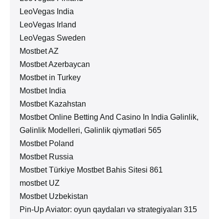
LeoVegas India
LeoVegas Irland
LeoVegas Sweden
Mostbet AZ
Mostbet Azerbaycan
Mostbet in Turkey
Mostbet India
Mostbet Kazahstan
Mostbet Online Betting And Casino In India Gəlinlik,
Gəlinlik Modelleri, Gəlinlik qiymətləri 565
Mostbet Poland
Mostbet Russia
Mostbet Türkiye Mostbet Bahis Sitesi 861
mostbet UZ
Mostbet Uzbekistan
Pin-Up Aviator: oyun qaydaları və strategiyaları 315