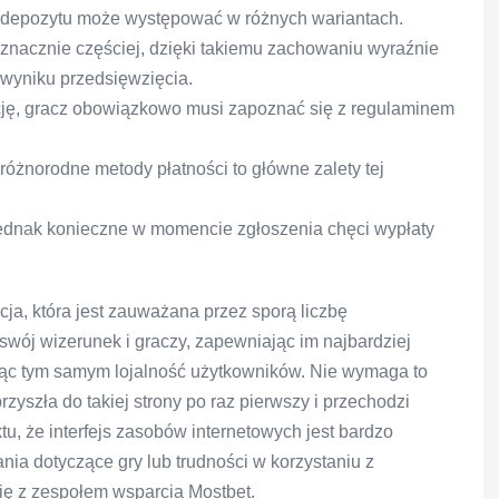
z depozytu może występować w różnych wariantach.
o znacznie częściej, dzięki takiemu zachowaniu wyraźnie
wyniku przedsięwzięcia.
cję, gracz obowiązkowo musi zapoznać się z regulaminem
óżnorodne metody płatności to główne zalety tej
ednak konieczne w momencie zgłoszenia chęci wypłaty
cja, która jest zauważana przez sporą liczbę
 swój wizerunek i graczy, zapewniając im najbardziej
ąc tym samym lojalność użytkowników. Nie wymaga to
rzyszła do takiej strony po raz pierwszy i przechodzi
ktu, że interfejs zasobów internetowych jest bardzo
ania dotyczące gry lub trudności w korzystaniu z
ię z zespołem wsparcia Mostbet.