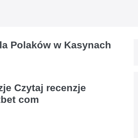
la Polaków w Kasynach
zje Czytaj recenzje
tbet com