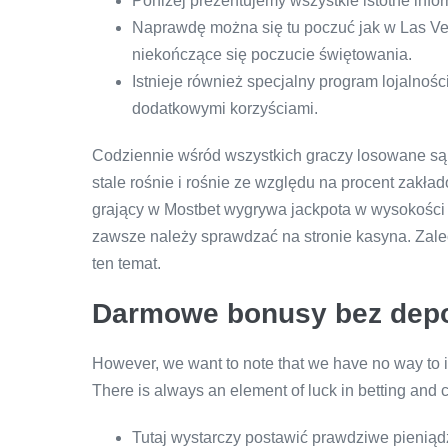
Poniżej prezentujemy wszystkie istotne in
Naprawdę można się tu poczuć jak w Las Veg
niekończące się poczucie świętowania.
Istnieje również specjalny program lojalnoś
dodatkowymi korzyściami.
Codziennie wśród wszystkich graczy losowane są
stale rośnie i rośnie ze względu na procent zakł
grający w Mostbet wygrywa jackpota w wysokości k
zawsze należy sprawdzać na stronie kasyna. Zale
ten temat.
Darmowe bonusy bez depo
However, we want to note that we have no way to 
There is always an element of luck in betting and 
Tutaj wystarczy postawić prawdziwe pieniąd