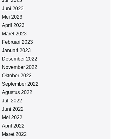
Juli 2023
Juni 2023
Mei 2023
April 2023
Maret 2023
Februari 2023
Januari 2023
Desember 2022
November 2022
Oktober 2022
September 2022
Agustus 2022
Juli 2022
Juni 2022
Mei 2022
April 2022
Maret 2022