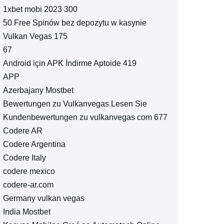
1xbet mobi 2023 300
50 Free Spinów bez depozytu w kasynie
Vulkan Vegas 175
67
Android için APK İndirme Aptoide 419
APP
Azerbajany Mostbet
Bewertungen zu Vulkanvegas Lesen Sie
Kundenbewertungen zu vulkanvegas com 677
Codere AR
Codere Argentina
Codere Italy
codere mexico
codere-ar.com
Germany vulkan vegas
India Mostbet