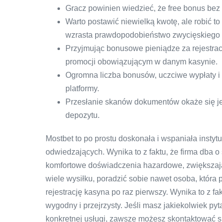
Gracz powinien wiedzieć, że free bonus be
Warto postawić niewielką kwotę, ale robić t
wzrasta prawdopodobieństwo zwycięskiego 
Przyjmując bonusowe pieniądze za rejestra
promocji obowiązującym w danym kasynie.
Ogromna liczba bonusów, uczciwe wypłaty i r
platformy.
Przesłanie skanów dokumentów okaże się j
depozytu.
Mostbet to po prostu doskonała i wspaniała instytu
odwiedzających. Wynika to z faktu, że firma dba o
komfortowe doświadczenia hazardowe, zwiększaj
wiele wysiłku, poradzić sobie nawet osoba, która p
rejestrację kasyna po raz pierwszy. Wynika to z fa
wygodny i przejrzysty. Jeśli masz jakiekolwiek pyt
konkretnej usługi, zawsze możesz skontaktować s