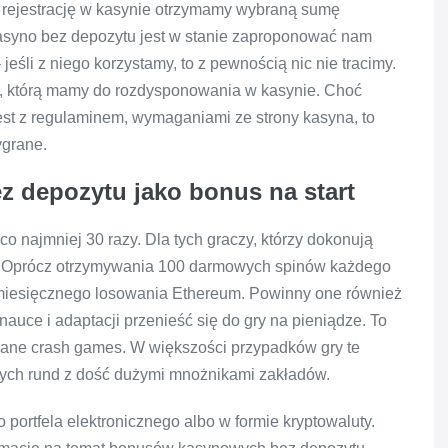
ą rejestrację w kasynie otrzymamy wybraną sumę
kasyno bez depozytu jest w stanie zaproponować nam
eśli z niego korzystamy, to z pewnością nic nie tracimy.
, którą mamy do rozdysponowania w kasynie. Choć
st z regulaminem, wymaganiami ze strony kasyna, to
ygrane.
z depozytu jako bonus na start
o najmniej 30 razy. Dla tych graczy, którzy dokonują
tę. Oprócz otrzymywania 100 darmowych spinów każdego
comiesięcznego losowania Ethereum. Powinny one również
auce i adaptacji przenieść się do gry na pieniądze. To
wane crash games. W większości przypadków gry te
wych rund z dość dużymi mnożnikami zakładów.
rtfela elektronicznego albo w formie kryptowaluty.