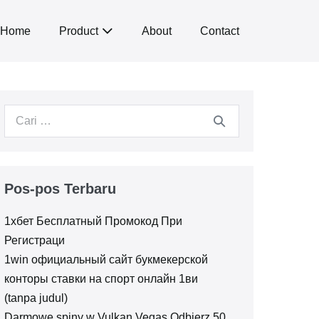
Home
Product
About
Contact
Pencarian
untuk:
Pos-pos Terbaru
1хбет Бесплатный Промокод При
Регистраци
1win официальный сайт букмекерской
конторы ставки на спорт онлайн 1ви
(tanpa judul)
Darmowe spiny w Vulkan Vegas Odbierz 50