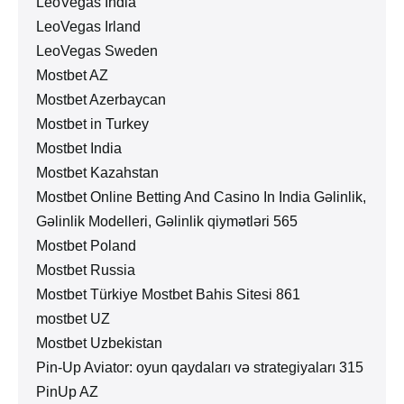
LeoVegas India
LeoVegas Irland
LeoVegas Sweden
Mostbet AZ
Mostbet Azerbaycan
Mostbet in Turkey
Mostbet India
Mostbet Kazahstan
Mostbet Online Betting And Casino In India Gəlinlik,
Gəlinlik Modelleri, Gəlinlik qiymətləri 565
Mostbet Poland
Mostbet Russia
Mostbet Türkiye Mostbet Bahis Sitesi 861
mostbet UZ
Mostbet Uzbekistan
Pin-Up Aviator: oyun qaydaları və strategiyaları 315
PinUp AZ