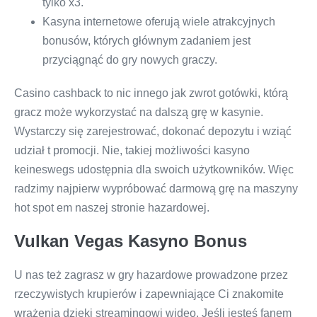
tylko x3.
Kasyna internetowe oferują wiele atrakcyjnych
bonusów, których głównym zadaniem jest
przyciągnąć do gry nowych graczy.
Casino cashback to nic innego jak zwrot gotówki, którą
gracz może wykorzystać na dalszą grę w kasynie.
Wystarczy się zarejestrować, dokonać depozytu i wziąć
udział t promocji. Nie, takiej możliwości kasyno
keineswegs udostępnia dla swoich użytkowników. Więc
radzimy najpierw wypróbować darmową grę na maszyny
hot spot em naszej stronie hazardowej.
Vulkan Vegas Kasyno Bonus
U nas też zagrasz w gry hazardowe prowadzone przez
rzeczywistych krupierów i zapewniające Ci znakomite
wrażenia dzięki streamingowi wideo. Jeśli jesteś fanem