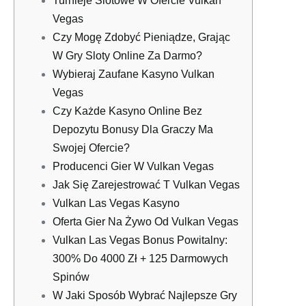
Turnieje Slotowe W Ofercie Vulkan
Vegas
Czy Mogę Zdobyć Pieniądze, Grając
W Gry Sloty Online Za Darmo?
Wybieraj Zaufane Kasyno Vulkan
Vegas
Czy Każde Kasyno Online Bez
Depozytu Bonusy Dla Graczy Ma
Swojej Ofercie?
Producenci Gier W Vulkan Vegas
Jak Się Zarejestrować T Vulkan Vegas
Vulkan Las Vegas Kasyno
Oferta Gier Na Żywo Od Vulkan Vegas
Vulkan Las Vegas Bonus Powitalny:
300% Do 4000 Zł + 125 Darmowych
Spinów
W Jaki Sposób Wybrać Najlepsze Gry