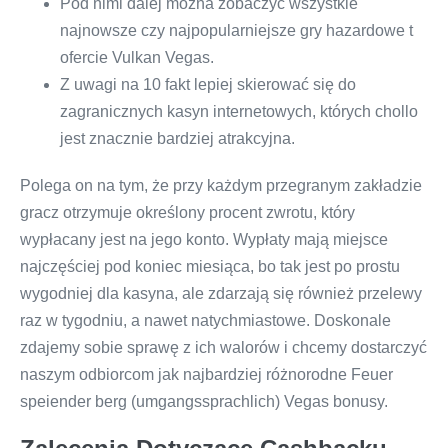
Pod nimi dalej można zobaczyć wszystkie
najnowsze czy najpopularniejsze gry hazardowe t
ofercie Vulkan Vegas.
Z uwagi na 10 fakt lepiej skierować się do
zagranicznych kasyn internetowych, których chollo
jest znacznie bardziej atrakcyjna.
Polega on na tym, że przy każdym przegranym zakładzie
gracz otrzymuje określony procent zwrotu, który
wypłacany jest na jego konto. Wypłaty mają miejsce
najczęściej pod koniec miesiąca, bo tak jest po prostu
wygodniej dla kasyna, ale zdarzają się również przelewy
raz w tygodniu, a nawet natychmiastowe. Doskonale
zdajemy sobie sprawę z ich walorów i chcemy dostarczyć
naszym odbiorcom jak najbardziej różnorodne Feuer
speiender berg (umgangssprachlich) Vegas bonusy.