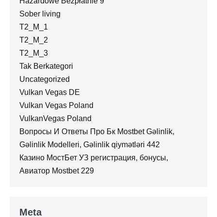
Hazardowe Bezpłatnie 9
Sober living
T2_M_1
T2_M_2
T2_M_3
Tak Berkategori
Uncategorized
Vulkan Vegas DE
Vulkan Vegas Poland
VulkanVegas Poland
Вопросы И Ответы Про Бк Mostbet Gəlinlik,
Gəlinlik Modelleri, Gəlinlik qiymətləri 442
Казино МостБет УЗ регистрация, бонусы,
Авиатор Mostbet 229
Meta