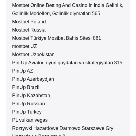
Mostbet Online Betting And Casino In India Gəlinlik,
Gəlinlik Modelleri, Gəlinlik qiymətləri 565
Mostbet Poland
Mostbet Russia
Mostbet Türkiye Mostbet Bahis Sitesi 861
mostbet UZ
Mostbet Uzbekistan
Pin-Up Aviator: oyun qaydaları və strategiyaları 315
PinUp AZ
PinUp Azerbaydjan
PinUp Brazil
PinUp Kazahstan
PinUp Russian
PinUp Turkey
PL vulkan vegas
Rozrywki Hazardowe Darmowo Starszawe Gry