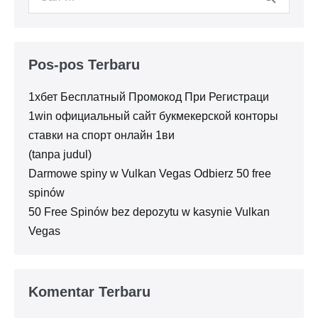
untuk:
Pos-pos Terbaru
1хбет Бесплатный Промокод При Регистраци
1win официальный сайт букмекерской конторы
ставки на спорт онлайн 1ви
(tanpa judul)
Darmowe spiny w Vulkan Vegas Odbierz 50 free
spinów
50 Free Spinów bez depozytu w kasynie Vulkan
Vegas
Komentar Terbaru