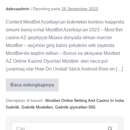
dalexaadmin
|
Diposting pada
26 September 2023
Content MostBet Azərbaycan bukmeker kontoru haqqında
ümumi baxış-icmal MostBet Azerbaycan 2023 – Most Bet
casino AZ qeydiyyat Müasir dünyada idman mərclər
MostBet – seçimlər giriş bahis şirkətinin veb saytında
MostBet-də təqdim edilən – Bonus və aksiyalar Mostbet
AZ Online Kazino Oyunları Mostbet -dən necə pul
çıxarmaq olar How Do I Install Stock Android Rom on […]
Baca selengkapnya
MostBet
Mobile
App
Diarsipkan di bawah:
Mostbet Online Betting And Casino In India
və
Bukmeker
Gəlinlik, Gəlinlik Modelleri, Gəlinlik qiymətləri 565
Şirkətinin
Mobil
Versiyası
Pencarian