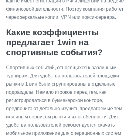
как не имеет егистрации в РФ и лицензии на ведеие
финансовой детельности. Поэтоу компания работет
через зеркальые копии, VPN или покси-сервера.
Какие коэффициенты
предлагает 1win на
спортивные события?
Спортивных событий, относящихся к различным
турнирам. Для удобства пользователей площадки
рынки в 1 вин были сгруппированы в отдельные
подразделы. Немало игроков перед тем, как
регистрироваться в букмекерской конторе,
предпочитают детально изучить предлагаемые тем
или иным сервисом рынки и их особенности. Для
удобства пользователей рекомендуется скачать
мобильное приложение для операционных систем