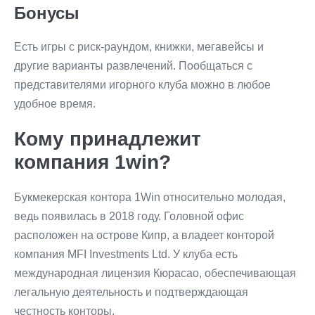
Бонусы
Есть игры с риск-раундом, книжки, мегавейсы и
другие варианты развлечений. Пообщаться с
представителями игорного клуба можно в любое
удобное время.
Кому принадлежит
компания 1win?
Букмекерская контора 1Win относительно молодая,
ведь появилась в 2018 году. Головной офис
расположен на острове Кипр, а владеет конторой
компания MFI Investments Ltd. У клуба есть
международная лицензия Кюрасао, обеспечивающая
легальную деятельность и подтверждающая
честность конторы.