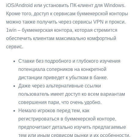
iOS/Android или установить ПК-клиент для Windows.
Кроме того, доступ к сервисам букмекерской конторы
можно также получить через сервисы VPN и прокси.
1win – букмекерская контора, которая стремится
обеспечить клиентам максимально комфортный
сервис.
Ставки без подробного и глубокого изучения
потенциала соперников на конкретной
дистанции приведет к убыткам в банке.
Даже через альтернативные ссылки
пользователь имеет доступ ко всем вариантам
совершения пари, что очень удобно.
Немало игроков перед тем, как
регистрироваться в букмекерской конторе,
предпочитают детально изучить предлагаемые
тем или иным сервисом рынки и их особенности.