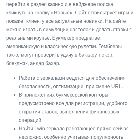
перейти в раздел казино и в вейджере поиска
кликнуть на кнопку «Новые». Сайт отфильтрует игры и
покажет клиенту все актуальные новинки. На сайте
можно играть в симуляции настолок и делать ставки с
реальными крупье. Букмекер предлагает
американскую и классическую рулетки. Гемблеры
также могут проверить удачу в баккару, покер,
блекджэк, андар бахар.
Работа с зеркалами ведется для обеспечения
безопасности, оптимизации, при смене URL.
В приложениях букмекерской конторы
предусмотрено все для регистрации, удобного
открытия ставок, выполнения финансовых
операций.
Найти 1win зеркало работающее прямо сейчас
несложно, особенно учитывая популярность