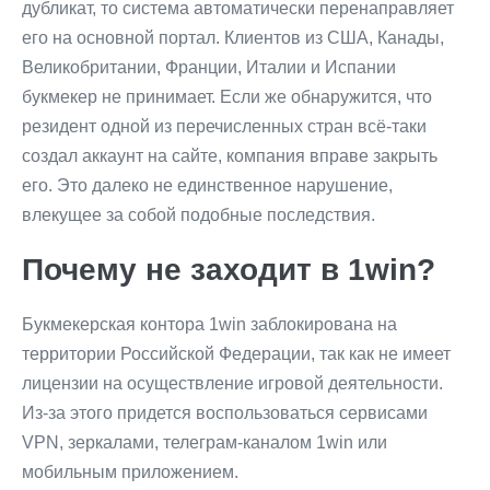
дубликат, то система автоматически перенаправляет
его на основной портал. Клиентов из США, Канады,
Великобритании, Франции, Италии и Испании
букмекер не принимает. Если же обнаружится, что
резидент одной из перечисленных стран всё-таки
создал аккаунт на сайте, компания вправе закрыть
его. Это далеко не единственное нарушение,
влекущее за собой подобные последствия.
Почему не заходит в 1win?
Букмекерская контора 1win заблокирована на
территории Российской Федерации, так как не имеет
лицензии на осуществление игровой деятельности.
Из-за этого придется воспользоваться сервисами
VPN, зеркалами, телеграм-каналом 1win или
мобильным приложением.