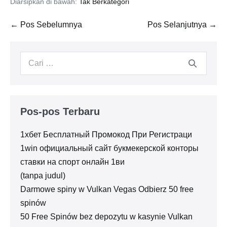
Diarsipkan di bawah:
Tak Berkategori
Navigasi
← Pos Sebelumnya
Pos Selanjutnya →
Tulisan
Pencarian
untuk:
Pos-pos Terbaru
1хбет Бесплатный Промокод При Регистраци
1win официальный сайт букмекерской конторы
ставки на спорт онлайн 1ви
(tanpa judul)
Darmowe spiny w Vulkan Vegas Odbierz 50 free
spinów
50 Free Spinów bez depozytu w kasynie Vulkan