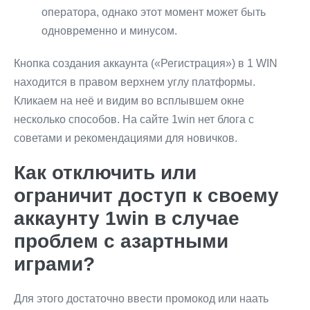
оператора, однако этот момент может быть
одновременно и минусом.
Кнопка создания аккаунта («Регистрация») в 1 WIN
находится в правом верхнем углу платформы.
Кликаем на неё и видим во всплывшем окне
несколько способов. На сайте 1win нет блога с
советами и рекомендациями для новичков.
Как отключить или
ограничит доступ к своему
аккаунту 1win в случае
проблем с азартными
играми?
Для этого достаточно ввести промокод или наать