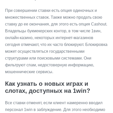
При совершении ставки есть опция одиночных и
множественных ставок. Также можно продать свою
ставку до ее окончания, для этого есть опция Cashout.
Владельцы букмекерских контор, в том числе 1вин,
онлайн-казино, некоторых интернет-магазинов
сегодня отмечают, что их часто блокируют. Блокировка
может осуществляться государственными
структурами или поисковыми системами. Они
фильтруют спам, недостоверную информацию,
мошеннические сервисы.
Как узнать о новых играх и
слотах, доступных на 1win?
Все ставки отменят, если клиент намеренно вводил
персонал 1win в заблуждение. Для этого необходимо