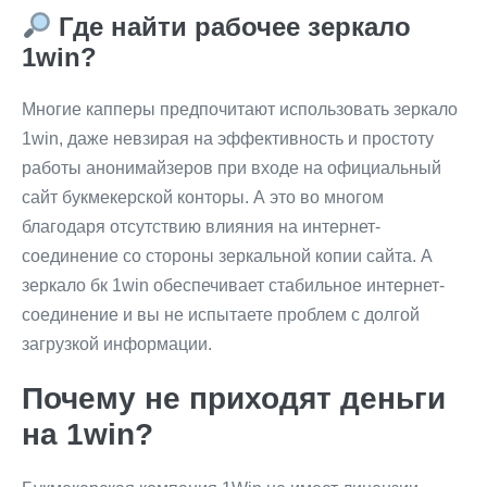
Где найти рабочее зеркало
1win?
Многие капперы предпочитают использовать зеркало
1win, даже невзирая на эффективность и простоту
работы анонимайзеров при входе на официальный
сайт букмекерской конторы. А это во многом
благодаря отсутствию влияния на интернет-
соединение со стороны зеркальной копии сайта. А
зеркало бк 1win обеспечивает стабильное интернет-
соединение и вы не испытаете проблем с долгой
загрузкой информации.
Почему не приходят деньги
на 1win?