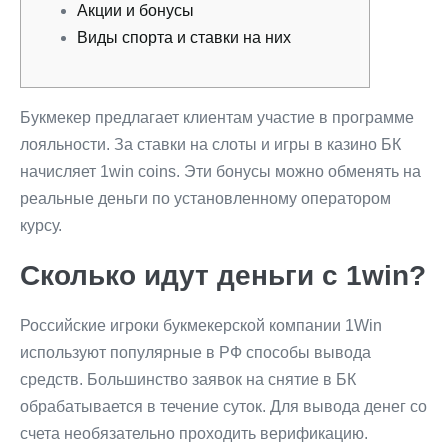
Акции и бонусы
Виды спорта и ставки на них
Букмекер предлагает клиентам участие в программе
лояльности. За ставки на слоты и игры в казино БК
начисляет 1win coins. Эти бонусы можно обменять на
реальные деньги по установленному оператором
курсу.
Сколько идут деньги с 1win?
Российские игроки букмекерской компании 1Win
используют популярные в РФ способы вывода
средств. Большинство заявок на снятие в БК
обрабатывается в течение суток. Для вывода денег со
счета необязательно проходить верификацию.