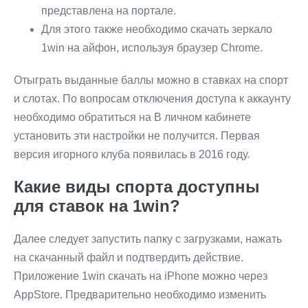
представлена на портале.
Для этого также необходимо скачать зеркало
1win на айфон, используя браузер Chrome.
Отыграть выданные баллы можно в ставках на спорт
и слотах. По вопросам отключения доступа к аккаунту
необходимо обратиться на В личном кабинете
установить эти настройки не получится. Первая
версия игорного клуба появилась в 2016 году.
Какие виды спорта доступны
для ставок на 1win?
Далее следует запустить папку с загрузками, нажать
на скачанный файл и подтвердить действие.
Приложение 1win скачать на iPhone можно через
AppStore. Предварительно необходимо изменить