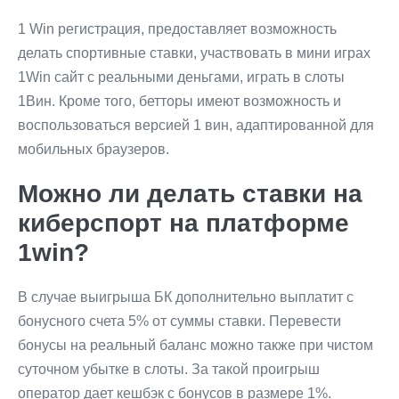
1 Win регистрация, предоставляет возможность
делать спортивные ставки, участвовать в мини играх
1Win сайт с реальными деньгами, играть в слоты
1Вин. Кроме того, бетторы имеют возможность и
воспользоваться версией 1 вин, адаптированной для
мобильных браузеров.
Можно ли делать ставки на
киберспорт на платформе
1win?
В случае выигрыша БК дополнительно выплатит с
бонусного счета 5% от суммы ставки. Перевести
бонусы на реальный баланс можно также при чистом
суточном убытке в слоты. За такой проигрыш
оператор дает кешбэк с бонусов в размере 1%.