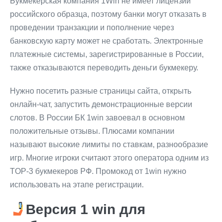
Букмекерская компания 1Win не имеет лицензии
российского образца, поэтому банки могут отказать в
проведении транзакции и пополнение через
банковскую карту может не сработать. Электронные
платежные системы, зарегистрированные в России,
также отказываются переводить деньги букмекеру.
Нужно посетить разные страницы сайта, открыть
онлайн-чат, запустить демонстрационные версии
слотов. В России БК 1win завоевал в основном
положительные отзывы. Плюсами компании
называют высокие лимиты по ставкам, разнообразие
игр. Многие игроки считают этого оператора одним из
TOP-3 букмекеров РФ. Промокод от 1win нужно
использовать на этапе регистрации.
Версия 1 win для