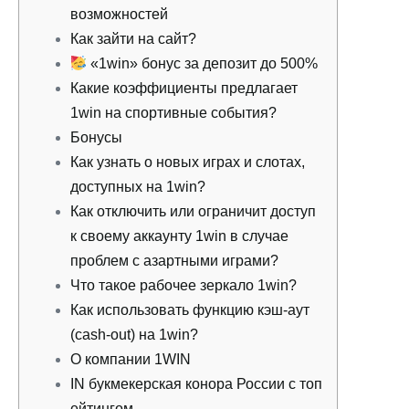
возможностей
Как зайти на сайт?
«1win» бонус за депозит до 500%
Какие коэффициенты предлагает
1win на спортивные события?
Бонусы
Как узнать о новых играх и слотах,
доступных на 1win?
Как отключить или ограничит доступ
к своему аккаунту 1win в случае
проблем с азартными играми?
Что такое рабочее зеркало 1win?
Как использовать функцию кэш-аут
(cash-out) на 1win?
О компании 1WIN
IN букмекерская конора России с топ
ейтингом