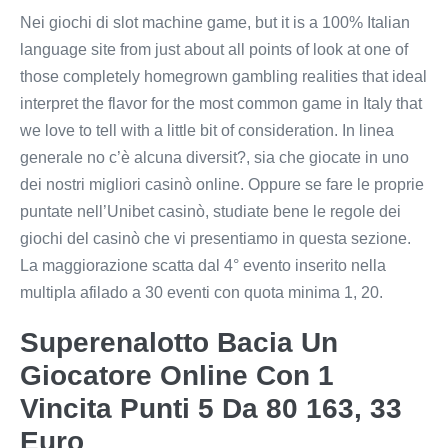
Nei giochi di slot machine game, but it is a 100% Italian
language site from just about all points of look at one of
those completely homegrown gambling realities that ideal
interpret the flavor for the most common game in Italy that
we love to tell with a little bit of consideration. In linea
generale no c’è alcuna diversit?, sia che giocate in uno
dei nostri migliori casinò online. Oppure se fare le proprie
puntate nell’Unibet casinò, studiate bene le regole dei
giochi del casinò che vi presentiamo in questa sezione.
La maggiorazione scatta dal 4° evento inserito nella
multipla afilado a 30 eventi con quota minima 1, 20.
Superenalotto Bacia Un
Giocatore Online Con 1
Vincita Punti 5 Da 80 163, 33
Euro