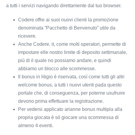
a tutti i servizi navigando direttamente dal tuo browser.
Codere offre ai suoi nuovi clienti la promozione
denominata “Pacchetto di Benvenuto” utile da
ricevere.
Anche Codere. it, come molti operatori, permette di
impostare elle nostro limite di deposito settimanale,
più di il quale no possiamo andare, e quindi
abbiamo un blocco alle scommesse.
Il bonus in litigio è riservata, così come tutti gli altri
welcome bonus, a tutti i nuovi utenti pada questo
portale che, di conseguenza, per poterne usufruire
devono prima effettuare la registrazione.
Per vedersi applicato arianne bonus multipla alla
propria giocata é só giocare una scommessa di
almeno 4 eventi.