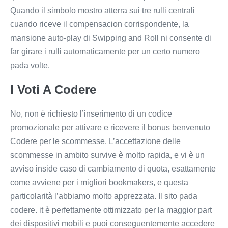
Quando il simbolo mostro atterra sui tre rulli centrali
cuando riceve il compensacion corrispondente, la
mansione auto-play di Swipping and Roll ni consente di
far girare i rulli automaticamente per un certo numero
pada volte.
I Voti A Codere
No, non è richiesto l’inserimento di un codice
promozionale per attivare e ricevere il bonus benvenuto
Codere per le scommesse. L’accettazione delle
scommesse in ambito survive è molto rapida, e vi è un
avviso inside caso di cambiamento di quota, esattamente
come avviene per i migliori bookmakers, e questa
particolarità l’abbiamo molto apprezzata. Il sito pada
codere. it è perfettamente ottimizzato per la maggior part
dei dispositivi mobili e puoi conseguentemente accedere