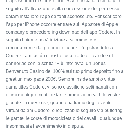
L’apk Android di Codere può essere installata solitary in
seguito all’attivazione e alla concessione del permesso
dalam installare l’app da fonti sconosciute. Per scaricare
l’app per iPhone occorre entrare sull’Appstore di Apple
company e procedere ing download dell’app Codere. In
seguito l’utente potrà iniziare a scommettere
comodamente dal proprio cellulare. Registrandoti su
Codere tramitación il nostro localizado cliccando sul
banner ad con la scritta “Più Info” avrai un Bonus
Benvenuto Casino del 100% sul tuo primo deposito fino a
great un max pada 200€. Sempre inside ambito virtual
game titles Codere, vi sono classifiche settimanali con
ottimi montepremi at the tante promozioni each le vostre
giocate. In questo se, quando parliamo degli eventi
Virtual dalam Codere, è realizzabile seguire via buffering
le partite, le corse di motocicleta o dei cavalli, qualunque
insomma sia l’avvenimento in disputa.