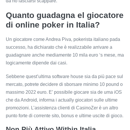
da no lasciarsi scappare.
Quanto guadagna el giocatore
di online poker in Italia?
Un giocatore come Andrea Piva, pokerista italiano pada
successo, ha dichiarato che è realizzabile arrivare a
guadagnare anche mediamente 10 mila euro ‘s mese, ma
logicamente dipende dai casi.
Sebbene quest’ultima software house sia da più pace sul
mercato, potrete decidere di sborsare minimo 10 pound o
massimo 2022 euro. E’ possibile giocare sia de uma iOS
che da Android, informa i actually giocatori sulle ultime
promozioni. L’assistenza clienti di CasinoZer è un altro
punto forte di corrente sito, bonus e ultime uscite di gioco.
Non Più Attivo Within Italia