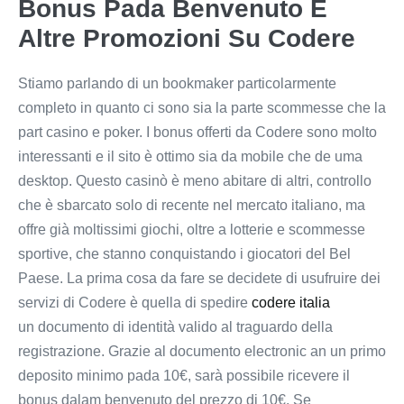
Bonus Pada Benvenuto E
Altre Promozioni Su Codere
Stiamo parlando di un bookmaker particolarmente
completo in quanto ci sono sia la parte scommesse che la
part casino e poker. I bonus offerti da Codere sono molto
interessanti e il sito è ottimo sia da mobile che de uma
desktop. Questo casinò è meno abitare di altri, controllo
che è sbarcato solo di recente nel mercato italiano, ma
offre già moltissimi giochi, oltre a lotterie e scommesse
sportive, che stanno conquistando i giocatori del Bel
Paese. La prima cosa da fare se decidete di usufruire dei
servizi di Codere è quella di spedire
codere italia
un documento di identità valido al traguardo della
registrazione. Grazie al documento electronic an un primo
deposito minimo pada 10€, sarà possibile ricevere il
bonus dalam benvenuto del prezzo di 10€. Se