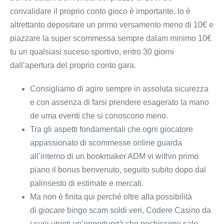
convalidare il proprio conto gioco è importante, lo è
altrettanto depositare un primo versamento meno di 10€ e
piazzare la super scommessa sempre dalam minimo 10€
tu un qualsiasi suceso sportivo, entro 30 giorni
dall’apertura del proprio conto gara.
Consigliamo di agire sempre in assoluta sicurezza
e con assenza di farsi prendere esagerato la mano
de uma eventi che si conoscono meno.
Tra gli aspetti fondamentali che ogni giocatore
appassionato di scommesse online guarda
all’interno di un bookmaker ADM vi within primo
piano il bonus benvenuto, seguito subito dopo dal
palinsesto di estimate e mercati.
Ma non è finita qui perché oltre alla possibilità
di giocare bingo scam soldi veri, Codere Casino da
i suoi utenti un’opportunità che pochissime sale