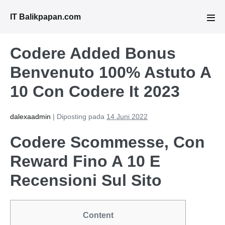
Lompat
IT Balikpapan.com
ke
Tog
Men
konten
Codere Added Bonus
Benvenuto 100% Astuto A
10 Con Codere It 2023
dalexaadmin
|
Diposting pada
14 Juni 2022
Codere Scommesse, Con
Reward Fino A 10 E
Recensioni Sul Sito
Content