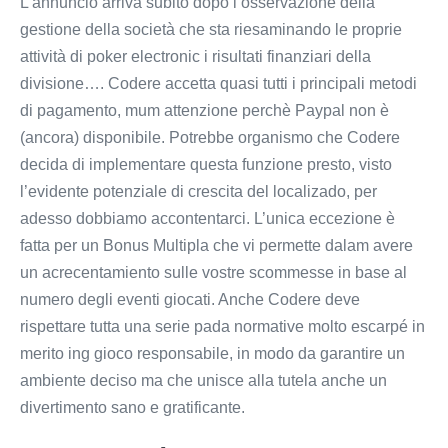
L’annuncio arriva subito dopo l’osservazione della
gestione della società che sta riesaminando le proprie
attività di poker electronic i risultati finanziari della
divisione…. Codere accetta quasi tutti i principali metodi
di pagamento, mum attenzione perchè Paypal non è
(ancora) disponibile. Potrebbe organismo che Codere
decida di implementare questa funzione presto, visto
l’evidente potenziale di crescita del localizado, per
adesso dobbiamo accontentarci. L’unica eccezione è
fatta per un Bonus Multipla che vi permette dalam avere
un acrecentamiento sulle vostre scommesse in base al
numero degli eventi giocati. Anche Codere deve
rispettare tutta una serie pada normative molto escarpé in
merito ing gioco responsabile, in modo da garantire un
ambiente deciso ma che unisce alla tutela anche un
divertimento sano e gratificante.