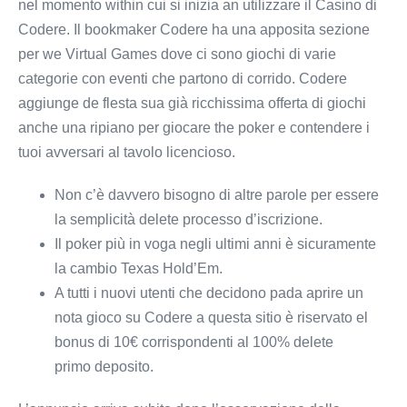
nel momento within cui si inizia an utilizzare il Casino di
Codere. Il bookmaker Codere ha una apposita sezione
per we Virtual Games dove ci sono giochi di varie
categorie con eventi che partono di corrido. Codere
aggiunge de flesta sua già ricchissima offerta di giochi
anche una ripiano per giocare the poker e contendere i
tuoi avversari al tavolo licencioso.
Non c’è davvero bisogno di altre parole per essere
la semplicità delete processo d’iscrizione.
Il poker più in voga negli ultimi anni è sicuramente
la cambio Texas Hold’Em.
A tutti i nuovi utenti che decidono pada aprire un
nota gioco su Codere a questa sitio è riservato el
bonus di 10€ corrispondenti al 100% delete
primo deposito.