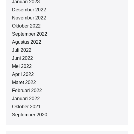
Januari 2023
Desember 2022
November 2022
Oktober 2022
September 2022
Agustus 2022
Juli 2022
Juni 2022
Mei 2022
April 2022
Maret 2022
Februari 2022
Januari 2022
Oktober 2021
September 2020