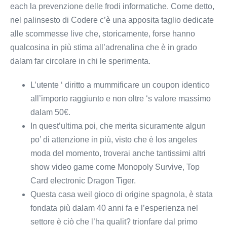
each la prevenzione delle frodi informatiche. Come detto,
nel palinsesto di Codere c’è una apposita taglio dedicate
alle scommesse live che, storicamente, forse hanno
qualcosina in più stima all’adrenalina che è in grado
dalam far circolare in chi le sperimenta.
L’utente ‘ diritto a mummificare un coupon identico
all’importo raggiunto e non oltre ‘s valore massimo
dalam 50€.
In quest’ultima poi, che merita sicuramente algun
po’ di attenzione in più, visto che è los angeles
moda del momento, troverai anche tantissimi altri
show video game come Monopoly Survive, Top
Card electronic Dragon Tiger.
Questa casa weil gioco di origine spagnola, è stata
fondata più dalam 40 anni fa e l’esperienza nel
settore è ciò che l’ha qualit? trionfare dal primo