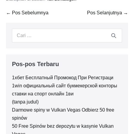
Navigasi
← Pos Sebelumnya
Pos Selanjutnya →
Tulisan
Pencarian
untuk:
Pos-pos Terbaru
1хбет Бесплатный Промокод При Регистраци
1win официальный сайт букмекерской конторы
ставки на спорт онлайн 1ви
(tanpa judul)
Darmowe spiny w Vulkan Vegas Odbierz 50 free
spinów
50 Free Spinów bez depozytu w kasynie Vulkan