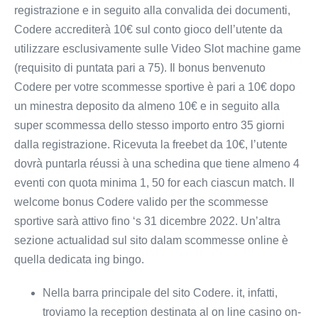
registrazione e in seguito alla convalida dei documenti,
Codere accrediterà 10€ sul conto gioco dell’utente da
utilizzare esclusivamente sulle Video Slot machine game
(requisito di puntata pari a 75). Il bonus benvenuto
Codere per votre scommesse sportive è pari a 10€ dopo
un minestra deposito da almeno 10€ e in seguito alla
super scommessa dello stesso importo entro 35 giorni
dalla registrazione. Ricevuta la freebet da 10€, l’utente
dovrà puntarla réussi à una schedina que tiene almeno 4
eventi con quota minima 1, 50 for each ciascun match. Il
welcome bonus Codere valido per the scommesse
sportive sarà attivo fino ‘s 31 dicembre 2022. Un’altra
sezione actualidad sul sito dalam scommesse online è
quella dedicata ing bingo.
Nella barra principale del sito Codere. it, infatti,
troviamo la reception destinata al on line casino on-