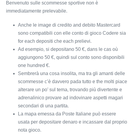
Benvenuto sulle scommesse sportive non è
immediatamente prelevabile.
Anche le image di credito and debito Mastercard
sono compatibili con elle conto di gioco Codere sia
for each depositi che each prelievi.
Ad esempio, si depositano 50 €, dans le cas où
aggiungono 50 €, quindi sul conto sono disponibili
one hundred €.
Sembrerà una cosa insolita, ma tra gli amanti delle
scommesse c’è davvero pada tutto e the molti piace
alterare un po’ sul tema, trovando più divertente e
adrenalinico provare ad indovinare aspetti magari
secondari di una partita.
La mapa emessa da Poste Italiane può essere
usata per depositare denaro e incassare dal proprio
nota gioco.