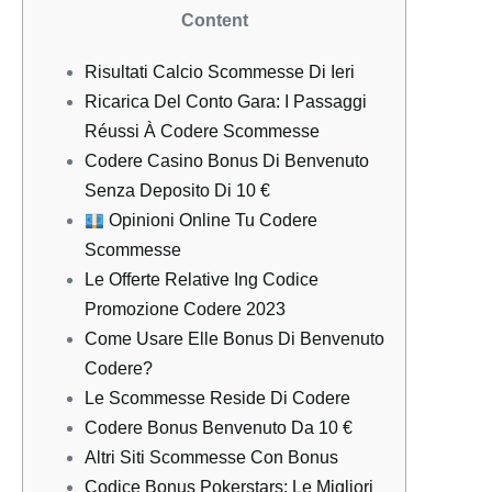
Content
Risultati Calcio Scommesse Di Ieri
Ricarica Del Conto Gara: I Passaggi
Réussi À Codere Scommesse
Codere Casino Bonus Di Benvenuto
Senza Deposito Di 10 €
Opinioni Online Tu Codere
Scommesse
Le Offerte Relative Ing Codice
Promozione Codere 2023
Come Usare Elle Bonus Di Benvenuto
Codere?
Le Scommesse Reside Di Codere
Codere Bonus Benvenuto Da 10 €
Altri Siti Scommesse Con Bonus
Codice Bonus Pokerstars: Le Migliori