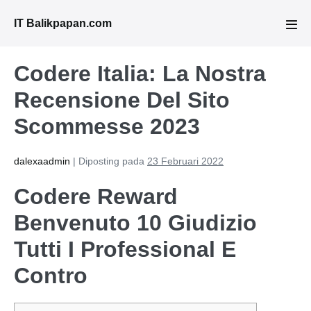
Lompat
IT Balikpapan.com
ke
Tog
Men
konten
Codere Italia: La Nostra
Recensione Del Sito
Scommesse 2023
dalexaadmin
|
Diposting pada
23 Februari 2022
Codere Reward
Benvenuto 10 Giudizio
Tutti I Professional E
Contro