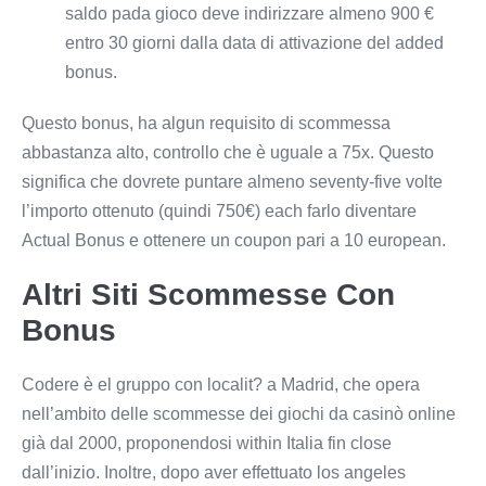
saldo pada gioco deve indirizzare almeno 900 €
entro 30 giorni dalla data di attivazione del added
bonus.
Questo bonus, ha algun requisito di scommessa
abbastanza alto, controllo che è uguale a 75x. Questo
significa che dovrete puntare almeno seventy-five volte
l’importo ottenuto (quindi 750€) each farlo diventare
Actual Bonus e ottenere un coupon pari a 10 european.
Altri Siti Scommesse Con
Bonus
Codere è el gruppo con localit? a Madrid, che opera
nell’ambito delle scommesse dei giochi da casinò online
già dal 2000, proponendosi within Italia fin close
dall’inizio. Inoltre, dopo aver effettuato los angeles