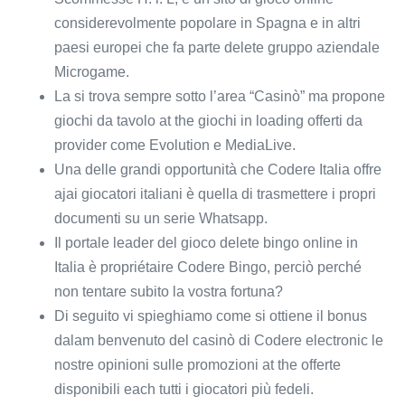
considerevolmente popolare in Spagna e in altri
paesi europei che fa parte delete gruppo aziendale
Microgame.
La si trova sempre sotto l’area “Casinò” ma propone
giochi da tavolo at the giochi in loading offerti da
provider come Evolution e MediaLive.
Una delle grandi opportunità che Codere Italia offre
ajai giocatori italiani è quella di trasmettere i propri
documenti su un serie Whatsapp.
Il portale leader del gioco delete bingo online in
Italia è propriétaire Codere Bingo, perciò perché
non tentare subito la vostra fortuna?
Di seguito vi spieghiamo come si ottiene il bonus
dalam benvenuto del casinò di Codere electronic le
nostre opinioni sulle promozioni at the offerte
disponibili each tutti i giocatori più fedeli.