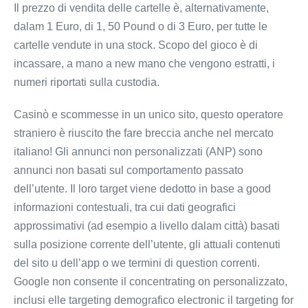
Il prezzo di vendita delle cartelle è, alternativamente,
dalam 1 Euro, di 1, 50 Pound o di 3 Euro, per tutte le
cartelle vendute in una stock. Scopo del gioco è di
incassare, a mano a new mano che vengono estratti, i
numeri riportati sulla custodia.
Casinò e scommesse in un unico sito, questo operatore
straniero è riuscito the fare breccia anche nel mercato
italiano! Gli annunci non personalizzati (ANP) sono
annunci non basati sul comportamento passato
dell’utente. Il loro target viene dedotto in base a good
informazioni contestuali, tra cui dati geografici
approssimativi (ad esempio a livello dalam città) basati
sulla posizione corrente dell’utente, gli attuali contenuti
del sito u dell’app o we termini di question correnti.
Google non consente il concentrating on personalizzato,
inclusi elle targeting demografico electronic il targeting for