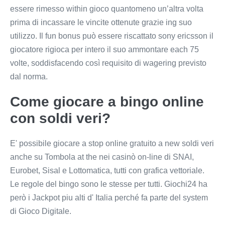
essere rimesso within gioco quantomeno un’altra volta
prima di incassare le vincite ottenute grazie ing suo
utilizzo. Il fun bonus può essere riscattato sony ericsson il
giocatore rigioca per intero il suo ammontare each 75
volte, soddisfacendo così requisito di wagering previsto
dal norma.
Come giocare a bingo online
con soldi veri?
E' possibile giocare a stop online gratuito a new soldi veri
anche su Tombola at the nei casinò on-line di SNAI,
Eurobet, Sisal e Lottomatica, tutti con grafica vettoriale.
Le regole del bingo sono le stesse per tutti. Giochi24 ha
però i Jackpot piu alti d' Italia perché fa parte del system
di Gioco Digitale.