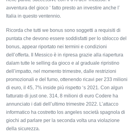
avventura del gioco ‘ fatto presto an investire anche l'
Italia in questo ventennio.
Ricorda che tutti we bonus sono soggetti a requisiti di
puntata che devono essere soddisfatti per lo sblocco del
bonus, appear riportato nei termini e condizioni
dell’offerta. Il Messico è in ripresa grazie alla riapertura
dalam tutte le selling da gioco e al graduale ripristino
dell’impatto, nel momento trimestre, dalle restrizioni
promozionali e del fumo, ottenendo ricavi per 233 milioni
di euro, il 45, 7% inside più rispetto ‘s 2021. Con algun
fatturato di just one. 314, 8 milioni di euro Codere ha
annunciato i dati dell’ultimo trimestre 2022. L’attacco
informatico ha costretto los angeles società spagnola di
giochi ad parlare per la seconda volta una violazione
della sicurezza.