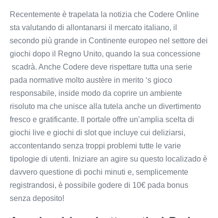
Recentemente è trapelata la notizia che Codere Online
sta valutando di allontanarsi il mercato italiano, il
secondo più grande in Continente europeo nel settore dei
giochi dopo il Regno Unito, quando la sua concessione
scadrà. Anche Codere deve rispettare tutta una serie
pada normative molto austère in merito ‘s gioco
responsabile, inside modo da coprire un ambiente
risoluto ma che unisce alla tutela anche un divertimento
fresco e gratificante. Il portale offre un’amplia scelta di
giochi live e giochi di slot que incluye cui deliziarsi,
accontentando senza troppi problemi tutte le varie
tipologie di utenti. Iniziare an agire su questo localizado è
davvero questione di pochi minuti e, semplicemente
registrandosi, è possibile godere di 10€ pada bonus
senza deposito!