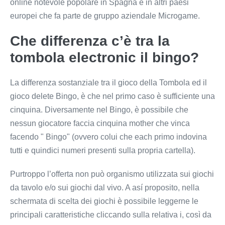
online notevole popolare in Spagna e in altri paesi
europei che fa parte de gruppo aziendale Microgame.
Che differenza c’è tra la
tombola electronic il bingo?
La differenza sostanziale tra il gioco della Tombola ed il
gioco delete Bingo, è che nel primo caso è sufficiente una
cinquina. Diversamente nel Bingo, è possibile che
nessun giocatore faccia cinquina mother che vinca
facendo " Bingo" (ovvero colui che each primo indovina
tutti e quindici numeri presenti sulla propria cartella).
Purtroppo l’offerta non può organismo utilizzata sui giochi
da tavolo e/o sui giochi dal vivo. A así proposito, nella
schermata di scelta dei giochi è possibile leggerne le
principali caratteristiche cliccando sulla relativa i, così da