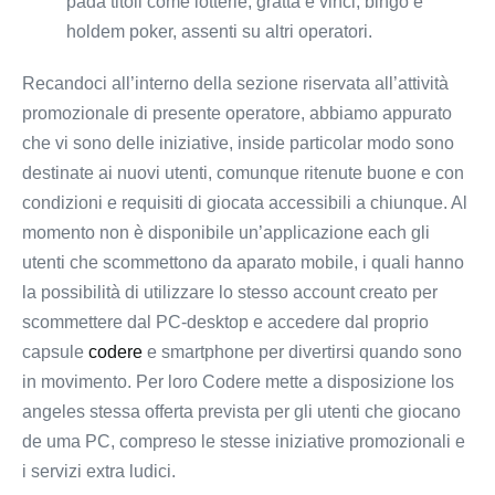
pada titoli come lotterie, gratta e vinci, bingo e
holdem poker, assenti su altri operatori.
Recandoci all’interno della sezione riservata all’attività
promozionale di presente operatore, abbiamo appurato
che vi sono delle iniziative, inside particolar modo sono
destinate ai nuovi utenti, comunque ritenute buone e con
condizioni e requisiti di giocata accessibili a chiunque. Al
momento non è disponibile un’applicazione each gli
utenti che scommettono da aparato mobile, i quali hanno
la possibilità di utilizzare lo stesso account creato per
scommettere dal PC-desktop e accedere dal proprio
capsule
codere
e smartphone per divertirsi quando sono
in movimento. Per loro Codere mette a disposizione los
angeles stessa offerta prevista per gli utenti che giocano
de uma PC, compreso le stesse iniziative promozionali e
i servizi extra ludici.