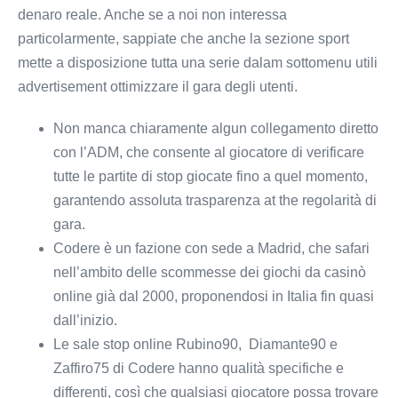
denaro reale. Anche se a noi non interessa
particolarmente, sappiate che anche la sezione sport
mette a disposizione tutta una serie dalam sottomenu utili
advertisement ottimizzare il gara degli utenti.
Non manca chiaramente algun collegamento diretto
con l’ADM, che consente al giocatore di verificare
tutte le partite di stop giocate fino a quel momento,
garantendo assoluta trasparenza at the regolarità di
gara.
Codere è un fazione con sede a Madrid, che safari
nell’ambito delle scommesse dei giochi da casinò
online già dal 2000, proponendosi in Italia fin quasi
dall’inizio.
Le sale stop online Rubino90, Diamante90 e
Zaffiro75 di Codere hanno qualità specifiche e
differenti, così che qualsiasi giocatore possa trovare