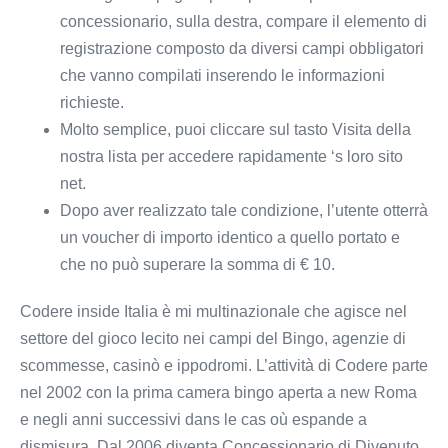
concessionario, sulla destra, compare il elemento di
registrazione composto da diversi campi obbligatori
che vanno compilati inserendo le informazioni
richieste.
Molto semplice, puoi cliccare sul tasto Visita della
nostra lista per accedere rapidamente ‘s loro sito
net.
Dopo aver realizzato tale condizione, l’utente otterrà
un voucher di importo identico a quello portato e
che no può superare la somma di € 10.
Codere inside Italia è mi multinazionale che agisce nel
settore del gioco lecito nei campi del Bingo, agenzie di
scommesse, casinò e ippodromi. L’attività di Codere parte
nel 2002 con la prima camera bingo aperta a new Roma
e negli anni successivi dans le cas où espande a
dismisura. Dal 2006 diventa Concessionario di Divenuto