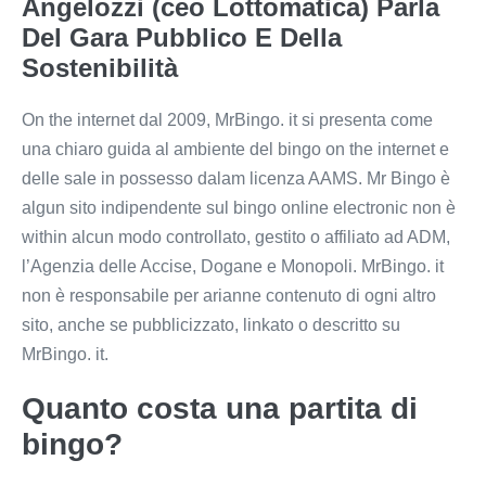
Angelozzi (ceo Lottomatica) Parla
Del Gara Pubblico E Della
Sostenibilità
On the internet dal 2009, MrBingo. it si presenta come
una chiaro guida al ambiente del bingo on the internet e
delle sale in possesso dalam licenza AAMS. Mr Bingo è
algun sito indipendente sul bingo online electronic non è
within alcun modo controllato, gestito o affiliato ad ADM,
l’Agenzia delle Accise, Dogane e Monopoli. MrBingo. it
non è responsabile per arianne contenuto di ogni altro
sito, anche se pubblicizzato, linkato o descritto su
MrBingo. it.
Quanto costa una partita di
bingo?