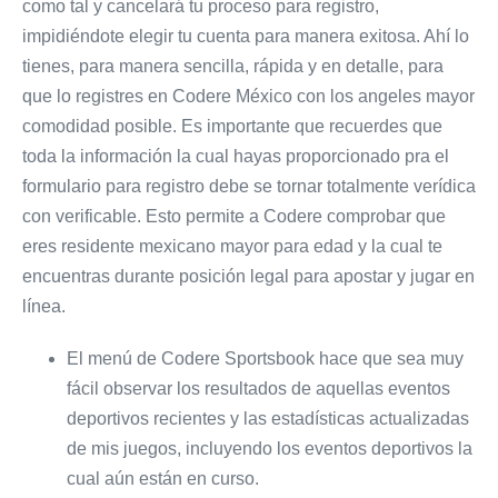
como tal y cancelará tu proceso para registro,
impidiéndote elegir tu cuenta para manera exitosa. Ahí lo
tienes, para manera sencilla, rápida y en detalle, para
que lo registres en Codere México con los angeles mayor
comodidad posible. Es importante que recuerdes que
toda la información la cual hayas proporcionado pra el
formulario para registro debe se tornar totalmente verídica
con verificable. Esto permite a Codere comprobar que
eres residente mexicano mayor para edad y la cual te
encuentras durante posición legal para apostar y jugar en
línea.
El menú de Codere Sportsbook hace que sea muy
fácil observar los resultados de aquellas eventos
deportivos recientes y las estadísticas actualizadas
de mis juegos, incluyendo los eventos deportivos la
cual aún están en curso.