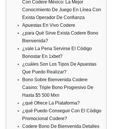
Con Codere México: La Mejor
Conocimiento De Juego En Línea Con
Exista Operador De Confianza
Apuestas En Vivo Codere
¿para Qué Sirve Exista Codere Bono
Bienvenida?
¿vale La Pena Servirse El Código
Bonostar En 1xbet?
¿cuáles Son Los Tipos De Apuestas
Que Puedo Realizar?
Bono Sobre Bienvenida Codere
Casino: Triple Bono Progresivo De
Hasta $5 500 Mxn
¿qué Ofrece La Plataforma?
¿qué Puedo Conseguir Con El Código
Promocional Codere?
Codere Bono De Bienvenida Detalles