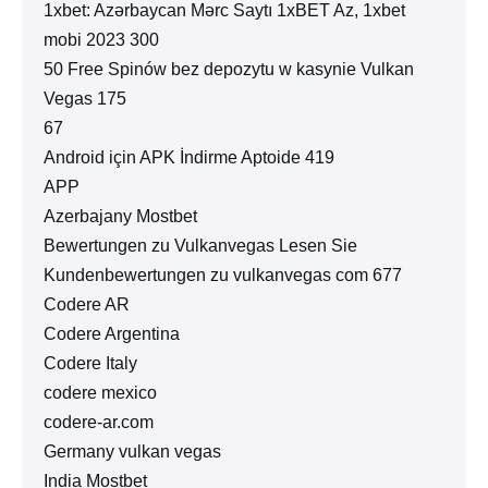
1xbet: Azərbaycan Mərc Saytı 1xBET Az, 1xbet
mobi 2023 300
50 Free Spinów bez depozytu w kasynie Vulkan
Vegas 175
67
Android için APK İndirme Aptoide 419
APP
Azerbajany Mostbet
Bewertungen zu Vulkanvegas Lesen Sie
Kundenbewertungen zu vulkanvegas com 677
Codere AR
Codere Argentina
Codere Italy
codere mexico
codere-ar.com
Germany vulkan vegas
India Mostbet