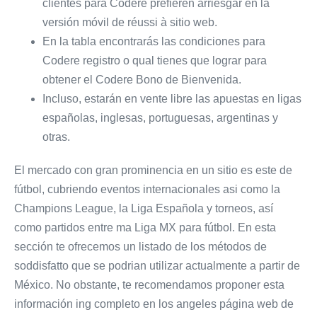
clientes para Codere prefieren arriesgar en la
versión móvil de réussi à sitio web.
En la tabla encontrarás las condiciones para
Codere registro o qual tienes que lograr para
obtener el Codere Bono de Bienvenida.
Incluso, estarán en vente libre las apuestas en ligas
españolas, inglesas, portuguesas, argentinas y
otras.
El mercado con gran prominencia en un sitio es este de
fútbol, cubriendo eventos internacionales asi como la
Champions League, la Liga Española y torneos, así
como partidos entre ma Liga MX para fútbol. En esta
sección te ofrecemos un listado de los métodos de
soddisfatto que se podrian utilizar actualmente a partir de
México. No obstante, te recomendamos proponer esta
información ing completo en los angeles página web de