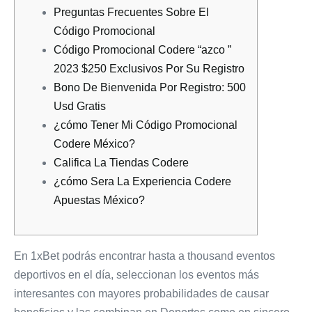
Preguntas Frecuentes Sobre El
Código Promocional
Código Promocional Codere “azco ”
2023 $250 Exclusivos Por Su Registro
Bono De Bienvenida Por Registro: 500
Usd Gratis
¿cómo Tener Mi Código Promocional
Codere México?
Califica La Tiendas Codere
¿cómo Sera La Experiencia Codere
Apuestas México?
En 1xBet podrás encontrar hasta a thousand eventos
deportivos en el día, seleccionan los eventos más
interesantes con mayores probabilidades de causar