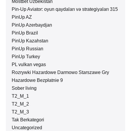
Mostbet Uzbekistan
Pin-Up Aviator: oyun qaydaları və strategiyaları 315
PinUp AZ
PinUp Azerbaydjan
PinUp Brazil
PinUp Kazahstan
PinUp Russian
PinUp Turkey
PL vulkan vegas
Rozrywki Hazardowe Darmowo Starszawe Gry
Hazardowe Bezpłatnie 9
Sober living
T2_M_1
T2_M_2
T2_M_3
Tak Berkategori
Uncategorized