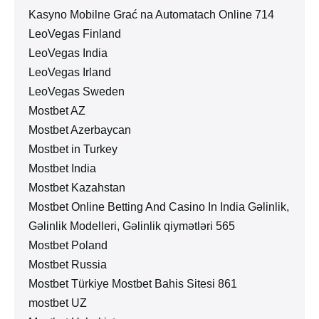
Kasyno Mobilne Grać na Automatach Online 714
LeoVegas Finland
LeoVegas India
LeoVegas Irland
LeoVegas Sweden
Mostbet AZ
Mostbet Azerbaycan
Mostbet in Turkey
Mostbet India
Mostbet Kazahstan
Mostbet Online Betting And Casino In India Gəlinlik,
Gəlinlik Modelleri, Gəlinlik qiymətləri 565
Mostbet Poland
Mostbet Russia
Mostbet Türkiye Mostbet Bahis Sitesi 861
mostbet UZ