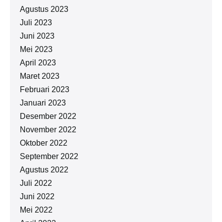
Agustus 2023
Juli 2023
Juni 2023
Mei 2023
April 2023
Maret 2023
Februari 2023
Januari 2023
Desember 2022
November 2022
Oktober 2022
September 2022
Agustus 2022
Juli 2022
Juni 2022
Mei 2022