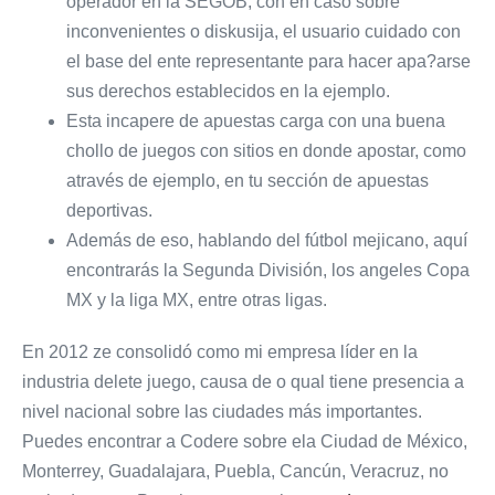
operador en la SEGOB, con en caso sobre
inconvenientes o diskusija, el usuario cuidado con
el base del ente representante para hacer apa?arse
sus derechos establecidos en la ejemplo.
Esta incapere de apuestas carga con una buena
chollo de juegos con sitios en donde apostar, como
através de ejemplo, en tu sección de apuestas
deportivas.
Además de eso, hablando del fútbol mejicano, aquí
encontrarás la Segunda División, los angeles Copa
MX y la liga MX, entre otras ligas.
En 2012 ze consolidó como mi empresa líder en la
industria delete juego, causa de o qual tiene presencia a
nivel nacional sobre las ciudades más importantes.
Puedes encontrar a Codere sobre ela Ciudad de México,
Monterrey, Guadalajara, Puebla, Cancún, Veracruz, no