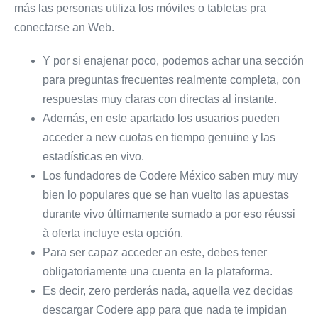
más las personas utiliza los móviles o tabletas pra
conectarse an Web.
Y por si enajenar poco, podemos achar una sección
para preguntas frecuentes realmente completa, con
respuestas muy claras con directas al instante.
Además, en este apartado los usuarios pueden
acceder a new cuotas en tiempo genuine y las
estadísticas en vivo.
Los fundadores de Codere México saben muy muy
bien lo populares que se han vuelto las apuestas
durante vivo últimamente sumado a por eso réussi
à oferta incluye esta opción.
Para ser capaz acceder an este, debes tener
obligatoriamente una cuenta en la plataforma.
Es decir, zero perderás nada, aquella vez decidas
descargar Codere app para que nada te impidan