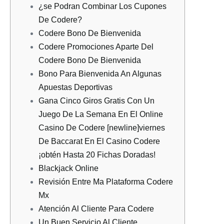
¿se Podran Combinar Los Cupones
De Codere?
Codere Bono De Bienvenida
Codere Promociones Aparte Del
Codere Bono De Bienvenida
Bono Para Bienvenida An Algunas
Apuestas Deportivas
Gana Cinco Giros Gratis Con Un
Juego De La Semana En El Online
Casino De Codere [newline]viernes
De Baccarat En El Casino Codere
¡obtén Hasta 20 Fichas Doradas!
Blackjack Online
Revisión Entre Ma Plataforma Codere
Mx
Atención Al Cliente Para Codere
Un Buen Servicio Al Cliente