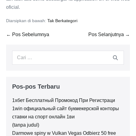
oficial.
Diarsipkan di bawah:
Tak Berkategori
Navigasi
← Pos Sebelumnya
Pos Selanjutnya →
Tulisan
Pencarian
untuk:
Pos-pos Terbaru
1хбет Бесплатный Промокод При Регистраци
1win официальный сайт букмекерской конторы
ставки на спорт онлайн 1ви
(tanpa judul)
Darmowe spiny w Vulkan Vegas Odbierz 50 free