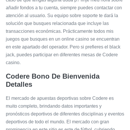
añadir fondos a tu cuenta, siempre puedes contactar con
atención al usuario. Su equipo sobre soporte te dará la
solución que busques relacionada que incluye las
transacciones económicas. Prácticamente todos mis
juegos que busques en un online casino se encuentran
en este apartado del operador. Pero si prefieres el black
jack, puedes participar en diferentes mesas de Codere
casino.
Codere Bono De Bienvenida
Detalles
El mercado de apuestas deportivas sobre Codere es
muito completo, brindando datos importantes y
pronósticos deportivos de diferentes disciplinas y eventos
deportivos de todo el mundo. El mercado con gran
prominencia en este sitio es este de fútbol, cubriendo