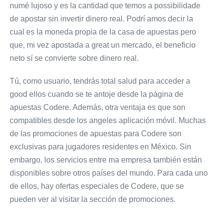
numé lujoso y es la cantidad que temos a possibilidade
de apostar sin invertir dinero real. Podrí amos decir la
cual es la moneda propia de la casa de apuestas pero
que, mi vez apostada a great un mercado, el beneficio
neto sí se convierte sobre dinero real.
Tú, como usuario, tendrás total salud para acceder a
good ellos cuando se te antoje desde la página de
apuestas Codere. Además, otra ventaja es que son
compatibles desde los angeles aplicación móvil. Muchas
de las promociones de apuestas para Codere son
exclusivas para jugadores residentes en México. Sin
embargo, los servicios entre ma empresa también están
disponibles sobre otros países del mundo. Para cada uno
de ellos, hay ofertas especiales de Codere, que se
pueden ver al visitar la sección de promociones.