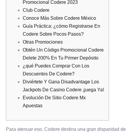
Promocional Codere 2023
Club Codere
Conoce Más Sobre Codere México
Guía Práctica: ¿cómo Registrarse En
Codere Sobre Pocos Pasos?
Otras Promociones
Obtén Un Código Promocional Codere
Delete 200% En Tu Primer Depósito
¿qué Puedes Comprar Con Los
Descuentos De Codere?
Diviértete Y Gana Disadvantage Los
Jackpots De Casino Codere ¡juega Ya!
Evolución De Sitio Codere Mx
Apuestas
Para atenuar eso, Codere destina una gran disparidad de