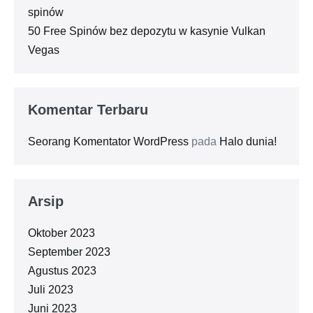
spinów
50 Free Spinów bez depozytu w kasynie Vulkan
Vegas
Komentar Terbaru
Seorang Komentator WordPress
pada
Halo dunia!
Arsip
Oktober 2023
September 2023
Agustus 2023
Juli 2023
Juni 2023