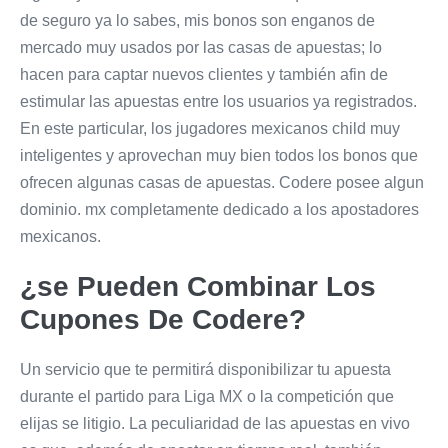
de seguro ya lo sabes, mis bonos son enganos de
mercado muy usados por las casas de apuestas; lo
hacen para captar nuevos clientes y también afin de
estimular las apuestas entre los usuarios ya registrados.
En este particular, los jugadores mexicanos child muy
inteligentes y aprovechan muy bien todos los bonos que
ofrecen algunas casas de apuestas. Codere posee algun
dominio. mx completamente dedicado a los apostadores
mexicanos.
¿se Pueden Combinar Los
Cupones De Codere?
Un servicio que te permitirá disponibilizar tu apuesta
durante el partido para Liga MX o la competición que
elijas se litigio. La peculiaridad de las apuestas en vivo