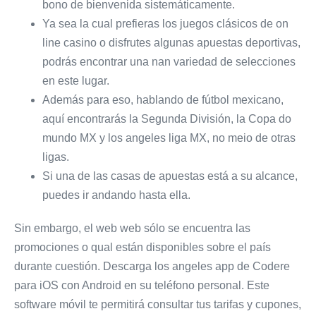
bono de bienvenida sistemáticamente.
Ya sea la cual prefieras los juegos clásicos de on
line casino o disfrutes algunas apuestas deportivas,
podrás encontrar una nan variedad de selecciones
en este lugar.
Además para eso, hablando de fútbol mexicano,
aquí encontrarás la Segunda División, la Copa do
mundo MX y los angeles liga MX, no meio de otras
ligas.
Si una de las casas de apuestas está a su alcance,
puedes ir andando hasta ella.
Sin embargo, el web web sólo se encuentra las
promociones o qual están disponibles sobre el país
durante cuestión. Descarga los angeles app de Codere
para iOS con Android en su teléfono personal. Este
software móvil te permitirá consultar tus tarifas y cupones,