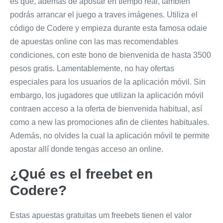
es que, además de apostar en tiempo real, también
podrás arrancar el juego a traves imágenes. Utiliza el
código de Codere y empieza durante esta famosa odaie
de apuestas online con las mas recomendables
condiciones, con este bono de bienvenida de hasta 3500
pesos gratis. Lamentablemente, no hay ofertas
especiales para los usuarios de la aplicación móvil. Sin
embargo, los jugadores que utilizan la aplicación móvil
contraen acceso a la oferta de bienvenida habitual, así
como a new las promociones afin de clientes habituales.
Además, no olvides la cual la aplicación móvil te permite
apostar allí donde tengas acceso an online.
¿Qué es el freebet en
Codere?
Estas apuestas gratuitas um freebets tienen el valor