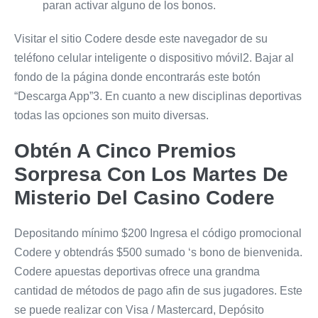
paran activar alguno de los bonos.
Visitar el sitio Codere desde este navegador de su
teléfono celular inteligente o dispositivo móvil2. Bajar al
fondo de la página donde encontrarás este botón
“Descarga App”3. En cuanto a new disciplinas deportivas
todas las opciones son muito diversas.
Obtén A Cinco Premios
Sorpresa Con Los Martes De
Misterio Del Casino Codere
Depositando mínimo $200 Ingresa el código promocional
Codere y obtendrás $500 sumado ‘s bono de bienvenida.
Codere apuestas deportivas ofrece una grandma
cantidad de métodos de pago afin de sus jugadores. Este
se puede realizar con Visa / Mastercard, Depósito