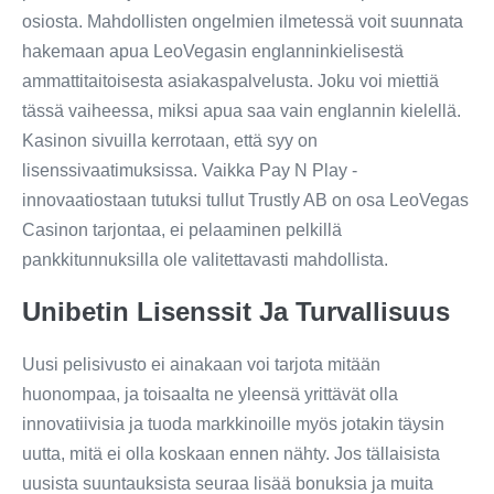
osiosta. Mahdollisten ongelmien ilmetessä voit suunnata
hakemaan apua LeoVegasin englanninkielisestä
ammattitaitoisesta asiakaspalvelusta. Joku voi miettiä
tässä vaiheessa, miksi apua saa vain englannin kielellä.
Kasinon sivuilla kerrotaan, että syy on
lisenssivaatimuksissa. Vaikka Pay N Play -
innovaatiostaan tutuksi tullut Trustly AB on osa LeoVegas
Casinon tarjontaa, ei pelaaminen pelkillä
pankkitunnuksilla ole valitettavasti mahdollista.
Unibetin Lisenssit Ja Turvallisuus
Uusi pelisivusto ei ainakaan voi tarjota mitään
huonompaa, ja toisaalta ne yleensä yrittävät olla
innovatiivisia ja tuoda markkinoille myös jotakin täysin
uutta, mitä ei olla koskaan ennen nähty. Jos tällaisista
uusista suuntauksista seuraa lisää bonuksia ja muita