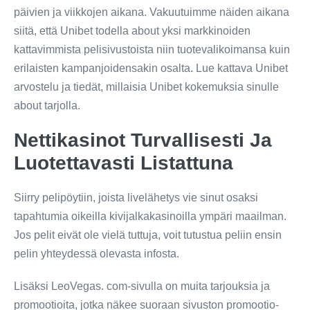
päivien ja viikkojen aikana. Vakuutuimme näiden aikana
siitä, että Unibet todella about yksi markkinoiden
kattavimmista pelisivustoista niin tuotevalikoimansa kuin
erilaisten kampanjoidensakin osalta. Lue kattava Unibet
arvostelu ja tiedät, millaisia Unibet kokemuksia sinulle
about tarjolla.
Nettikasinot Turvallisesti Ja
Luotettavasti Listattuna
Siirry pelipöytiin, joista livelähetys vie sinut osaksi
tapahtumia oikeilla kivijalkakasinoilla ympäri maailman.
Jos pelit eivät ole vielä tuttuja, voit tutustua peliin ensin
pelin yhteydessä olevasta infosta.
Lisäksi LeoVegas. com-sivulla on muita tarjouksia ja
promootioita, jotka näkee suoraan sivuston promootio-