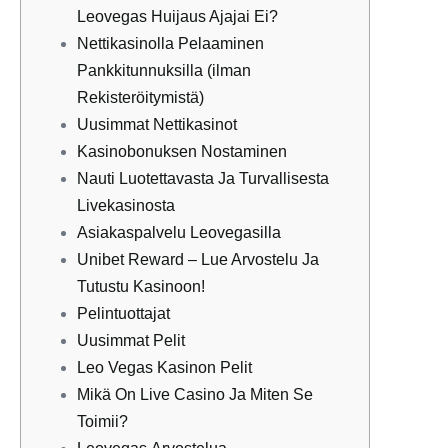
Leovegas Huijaus Ajajai Ei?
Nettikasinolla Pelaaminen
Pankkitunnuksilla (ilman
Rekisteröitymistä)
Uusimmat Nettikasinot
Kasinobonuksen Nostaminen
Nauti Luotettavasta Ja Turvallisesta
Livekasinosta
Asiakaspalvelu Leovegasilla
Unibet Reward – Lue Arvostelu Ja
Tutustu Kasinoon!
Pelintuottajat
Uusimmat Pelit
Leo Vegas Kasinon Pelit
Mikä On Live Casino Ja Miten Se
Toimii?