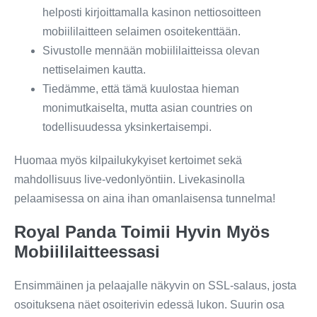
helposti kirjoittamalla kasinon nettiosoitteen
mobiililaitteen selaimen osoitekenttään.
Sivustolle mennään mobiililaitteissa olevan
nettiselaimen kautta.
Tiedämme, että tämä kuulostaa hieman
monimutkaiselta, mutta asian countries on
todellisuudessa yksinkertaisempi.
Huomaa myös kilpailukykyiset kertoimet sekä
mahdollisuus live-vedonlyöntiin. Livekasinolla
pelaamisessa on aina ihan omanlaisensa tunnelma!
Royal Panda Toimii Hyvin Myös
Mobiililaitteessasi
Ensimmäinen ja pelaajalle näkyvin on SSL-salaus, josta
osoituksena näet osoiterivin edessä lukon. Suurin osa