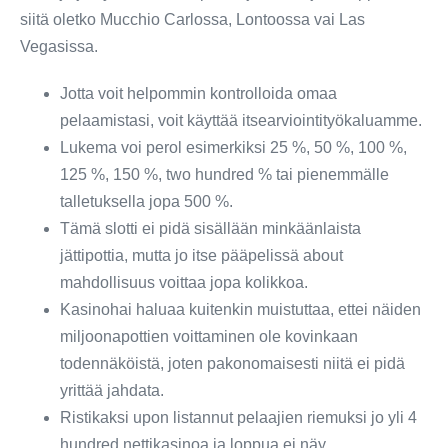
siitä oletko Mucchio Carlossa, Lontoossa vai Las
Vegasissa.
Jotta voit helpommin kontrolloida omaa
pelaamistasi, voit käyttää itsearviointityökaluamme.
Lukema voi perol esimerkiksi 25 %, 50 %, 100 %,
125 %, 150 %, two hundred % tai pienemmälle
talletuksella jopa 500 %.
Tämä slotti ei pidä sisällään minkäänlaista
jättipottia, mutta jo itse pääpelissä about
mahdollisuus voittaa jopa kolikkoa.
Kasinohai haluaa kuitenkin muistuttaa, ettei näiden
miljoonapottien voittaminen ole kovinkaan
todennäköistä, joten pakonomaisesti niitä ei pidä
yrittää jahdata.
Ristikaksi upon listannut pelaajien riemuksi jo yli 4
hundred nettikasinoa ja loppua ei näy.