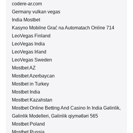
codere-ar.com
Germany vulkan vegas
India Mostbet
Kasyno Mobilne Grać na Automatach Online 714
LeoVegas Finland
LeoVegas India
LeoVegas Irland
LeoVegas Sweden
Mostbet AZ
Mostbet Azerbaycan
Mostbet in Turkey
Mostbet India
Mostbet Kazahstan
Mostbet Online Betting And Casino In India Gəlinlik,
Gəlinlik Modelleri, Gəlinlik qiymətləri 565
Mostbet Poland
Mostbet Russia