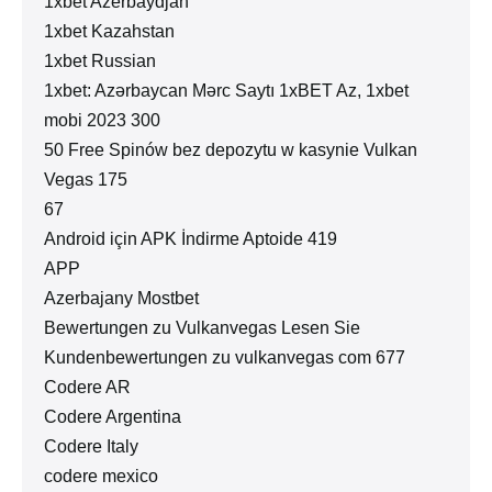
1xbet Azerbaydjan
1xbet Kazahstan
1xbet Russian
1xbet: Azərbaycan Mərc Saytı 1xBET Az, 1xbet
mobi 2023 300
50 Free Spinów bez depozytu w kasynie Vulkan
Vegas 175
67
Android için APK İndirme Aptoide 419
APP
Azerbajany Mostbet
Bewertungen zu Vulkanvegas Lesen Sie
Kundenbewertungen zu vulkanvegas com 677
Codere AR
Codere Argentina
Codere Italy
codere mexico