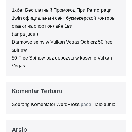
1хбет Бесплатный Промокод При Регистраци
1win официальный сайт букмекерской конторы
ставки на спорт онлайн 1ви
(tanpa judul)
Darmowe spiny w Vulkan Vegas Odbierz 50 free
spinów
50 Free Spinów bez depozytu w kasynie Vulkan
Vegas
Komentar Terbaru
Seorang Komentator WordPress
pada
Halo dunia!
Arsip