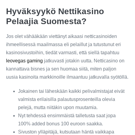
Hyväksyykö Nettikasino
Pelaajia Suomesta?
Jos olet vähääkään viettänyt aikaasi netticasinoiden
ihmeellisessä maailmassa eli pelaillut ja tutustunut eri
kasinosivustoihin, tiedät varmasti, että siellä tapahtuu
leovegas gaming
jatkuvasti jotakin uutta. Netticasino on
kannattava bisnes ja sen huomaa siitä, miten paljon
uusia kasinoita markkinoille ilmaantuu jatkuvalla syötöllä.
Jokainen tai läheskään kaikki pelivalmistajat eivät
valmista erilaisilla palautusprosenteilla olevia
pelejä, mutta niitäkin upon muutamia.
Nyt tehdessä ensimmäistä talletusta saat jopa
100% added bonus 100 euroon saakka.
Sivuston ylläpitäjä, kutsutaan häntä vaikkapa