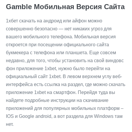
Gamble Мобильная Версия Сайта
1хбет скачать на андроид или айфон можно
совершенно безопасно — нет никаких угроз для
вашего мобильного телефона. Мобильная версия
откроется при посещении официального сайта
букмекера с телефона или планшета. Еще совсем
недавно, для того, чтобы установить на свой виндовс
фон приложение 1xbet, нужно было перейти на
официальный сайт 1xbet. В левом верхнем углу веб-
интерфейса есть ссылка на раздел, где можно скачать
приложение 1xbet на смартфон. Перейдя туда вы
найдете подробные инструкции на скачивание
приложений для популярных мобильных платформ –
IOS и Google android, а вот раздела для Windows там
нет.