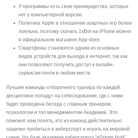
У программы есть свои преимущества, которых
нет у компьютерной версии.
Политика Apple в отношении азартных игр более
лояльна, поэтому скачать 1xBet на iPhone можно
в официальном магазине App-store.
Смартфоны становятся одним из основных
видов устройств для выхода в интернет, так как
они позволяют получить доступ к онлайн-
сервисам почти в любом месте.
Лучшие команды отборочного турнира по каждой
дисциплине попадут на собеседование, где с ними
будет проведена беседа с главным тренером,
психологом и топ менеджментом Академии. Это
поможет нам понять, кто из команд действительно
нацелен пробиться в киберспорт и играть на мировой
сцене. На базе академии киберспорта “eSports Hub”