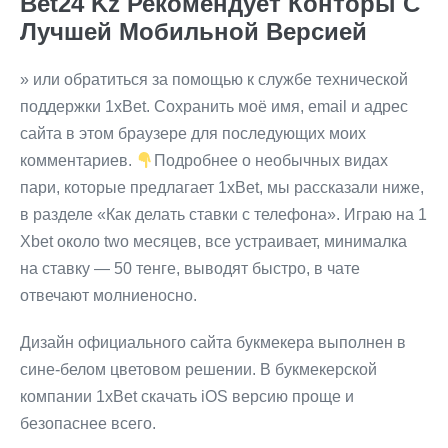
Bet24 Kz Рекомендует Конторы С
Лучшей Мобильной Версией
» или обратиться за помощью к службе технической
поддержки 1xBet. Сохранить моё имя, email и адрес
сайта в этом браузере для последующих моих
комментариев.
Подробнее о необычных видах
пари, которые предлагает 1xBet, мы рассказали ниже,
в разделе «Как делать ставки с телефона». Играю на 1
Xbet около two месяцев, все устраивает, минималка
на ставку — 50 тенге, выводят быстро, в чате
отвечают молниеносно.
Дизайн официального сайта букмекера выполнен в
сине-белом цветовом решении. В букмекерской
компании 1xBet скачать iOS версию проще и
безопаснее всего.