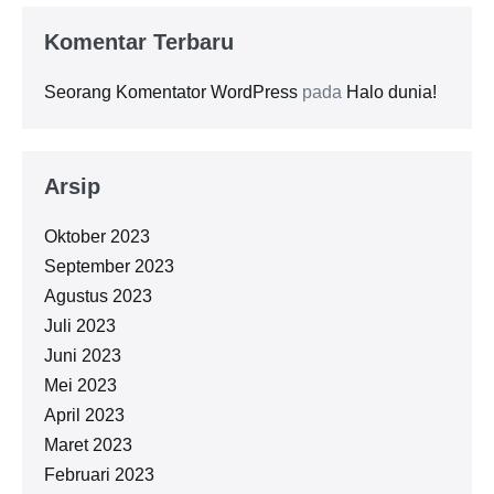
Komentar Terbaru
Seorang Komentator WordPress
pada
Halo dunia!
Arsip
Oktober 2023
September 2023
Agustus 2023
Juli 2023
Juni 2023
Mei 2023
April 2023
Maret 2023
Februari 2023