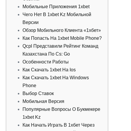
Мобильные Приложения 1xbet
Чего Нет В 1xbet Kz Мобильной
Версии
Обзор Мобильного Клиента «1хбет»
Как Попасть На 1xbet Mobile Phone?
Qcpl Представили Рейтинг Команд
Казахстана По Cs: Go
Особенности Работы
Как Скачать 1xbet На Ios
Как Скачать 1xbet На Windows
Phone
Выбор Ставок
Мобильная Версия
Популярные Вопросы О Букмекере
1xbet Kz
Как Начать Играть В 1хбет Через