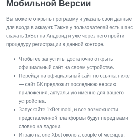
Мобильной Версии
Вы можете открыть программу и указать свои данные
для входа в аккаунт. Также у пользователей есть шанс
скачать 1хБет на Андроид и уже через него пройти
процедуру регистрации в данной конторе.
Чтобы ее запустить, достаточно открыть
официальный сайт на своем устройстве.
Перейдя на официальный сайт по ссылка ниже
— сайт БК предложит последнюю версию
приложения, актуальную именно для вашего
устройства.
Запускайте 1xBet mobi, и все возможности
представленной платформы будут перед вами
словно на ладони.
Играю на one Xbet около a couple of месяцев,