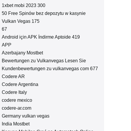
1xbet mobi 2023 300
50 Free Spinów bez depozytu w kasynie
Vulkan Vegas 175
67
Android için APK İndirme Aptoide 419
APP
Azerbajany Mostbet
Bewertungen zu Vulkanvegas Lesen Sie
Kundenbewertungen zu vulkanvegas com 677
Codere AR
Codere Argentina
Codere Italy
codere mexico
codere-ar.com
Germany vulkan vegas
India Mostbet