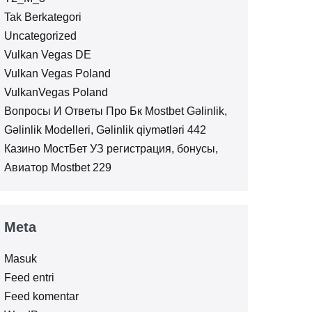
Tak Berkategori
Uncategorized
Vulkan Vegas DE
Vulkan Vegas Poland
VulkanVegas Poland
Вопросы И Ответы Про Бк Mostbet Gəlinlik,
Gəlinlik Modelleri, Gəlinlik qiymətləri 442
Казино МостБет УЗ регистрация, бонусы,
Авиатор Mostbet 229
Meta
Masuk
Feed entri
Feed komentar