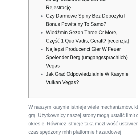
Rejestrację
Czy Darmowe Spiny Bez Depozytu I
Bonus Powitalny To Samo?
Wiedźmin Sezon Three Or More,
Część 1 Quo Vadis, Geralt? [recenzja]
Najlepsi Producenci Gier W Feuer
Speiender Berg (umgangssprachlich)
Vegas
Jak Grać Odpowiedzialnie W Kasynie
Vulkan Vegas?
W naszym kasynie istnieje wiele mechanizmów, kt
grą. Użytkownicy naszej strony mogą ustalić limi
okresie. Również istnieje taka możliwość ustawie
czas spędzony mhh platformie hazardowej.