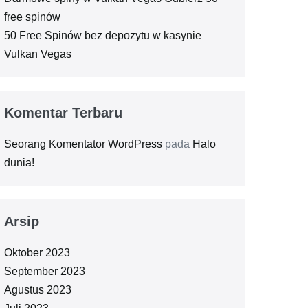
free spinów
50 Free Spinów bez depozytu w kasynie
Vulkan Vegas
Komentar Terbaru
Seorang Komentator WordPress
pada
Halo
dunia!
Arsip
Oktober 2023
September 2023
Agustus 2023