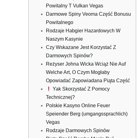
Powitalny T Vulkan Vegas
Darmowe Spiny Veoma Część Bonusu
Powitalnego
Rodzaje Habgier Hazardowych W
Naszym Kasynie
Czy Wskazane Jest Korzystać Z
Darmowych Spinów?
Reżyser Johna Wicka Wciąż Nie Auf
Welche Art, O Czym Mogłaby
Opowiadać Zapowiadana Piąta Część
Yak Skorzystać Z Pomocy
Technicznej?
Polskie Kasyno Online Feuer
Speiender Berg (umgangssprachlich)
Vegas
Rodzaje Darmowych Spinów