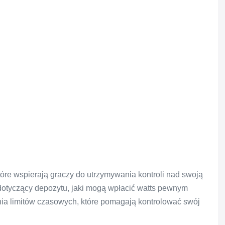
óre wspierają graczy do utrzymywania kontroli nad swoją
t dotyczący depozytu, jaki mogą wpłacić watts pewnym
nia limitów czasowych, które pomagają kontrolować swój