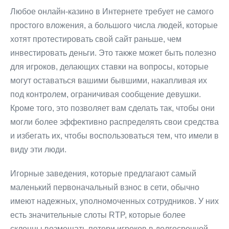
Любое онлайн-казино в Интернете требует не самого
простого вложения, а большого числа людей, которые
хотят протестировать свой сайт раньше, чем
инвестировать деньги. Это также может быть полезно
для игроков, делающих ставки на вопросы, которые
могут оставаться вашими бывшими, накапливая их
под контролем, ограничивая сообщение девушки.
Кроме того, это позволяет вам сделать так, чтобы они
могли более эффективно распределять свои средства
и избегать их, чтобы воспользоваться тем, что имели в
виду эти люди.
Игорные заведения, которые предлагают самый
маленький первоначальный взнос в сети, обычно
имеют надежных, уполномоченных сотрудников. У них
есть значительные слоты RTP, которые более
склонны возмещать потери игроков в долгосрочной