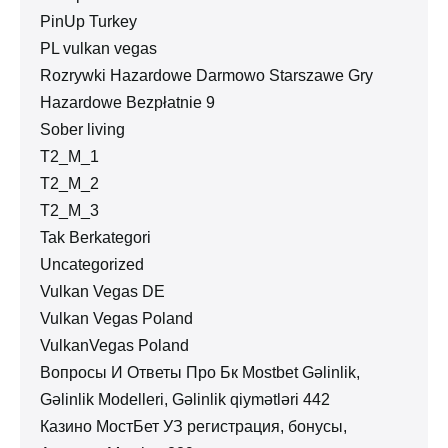
PinUp Turkey
PL vulkan vegas
Rozrywki Hazardowe Darmowo Starszawe Gry
Hazardowe Bezpłatnie 9
Sober living
T2_M_1
T2_M_2
T2_M_3
Tak Berkategori
Uncategorized
Vulkan Vegas DE
Vulkan Vegas Poland
VulkanVegas Poland
Вопросы И Ответы Про Бк Mostbet Gəlinlik,
Gəlinlik Modelleri, Gəlinlik qiymətləri 442
Казино МостБет УЗ регистрация, бонусы,