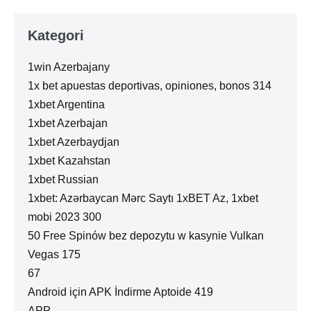
Kategori
1win Azerbajany
1x bet apuestas deportivas, opiniones, bonos 314
1xbet Argentina
1xbet Azerbajan
1xbet Azerbaydjan
1xbet Kazahstan
1xbet Russian
1xbet: Azərbaycan Mərc Saytı 1xBET Az, 1xbet
mobi 2023 300
50 Free Spinów bez depozytu w kasynie Vulkan
Vegas 175
67
Android için APK İndirme Aptoide 419
APP