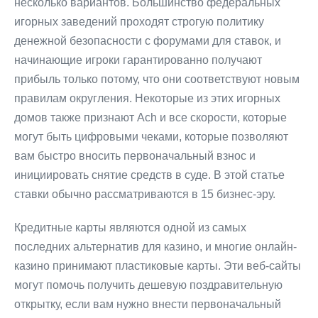
несколько вариантов. Большинство федеральных
игорных заведений проходят строгую политику
денежной безопасности с форумами для ставок, и
начинающие игроки гарантированно получают
прибыль только потому, что они соответствуют новым
правилам округления. Некоторые из этих игорных
домов также признают Ach и все скорости, которые
могут быть цифровыми чеками, которые позволяют
вам быстро вносить первоначальный взнос и
инициировать снятие средств в суде. В этой статье
ставки обычно рассматриваются в 15 бизнес-эру.
Кредитные карты являются одной из самых
последних альтернатив для казино, и многие онлайн-
казино принимают пластиковые карты. Эти веб-сайты
могут помочь получить дешевую поздравительную
открытку, если вам нужно внести первоначальный