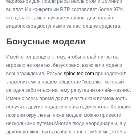
барабанов для ловли рыбы нахлыстом и 15 линий
выплат. Их конкретный RTP составляет более 97%,
что делает самые лучшие машины для онлайн-
видеопокера доступными за настоящие средства.
Бонусные модели
Имейте тенденцию к тому, чтобы онлайн-игры на
игровых автоматах, безусловно, включали модели
вознаграждения. Ресурс
spincitee.com
принадлежит
знаменитому в нашем обществе “королю”, который
сегодня заботиться на тему репутации онлайн-казино.
Именно здесь время дарит участникам возможность
получить другие подарки и начать джекпоты. Хорошие
позиции округлены, ниже модели можно привести
несколькими путями.Многие люди неординарны, а у
других должны быть разбросанные эмблемы, чтобы