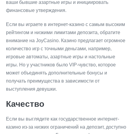
ваши бывшие азартные игры и инициировать
финансовые утверждения.
Если вы играете в интернет-казино с самым высоким
рейтингом и низкими лимитами депозита, обратите
внимание на JoyCasino. Казино предлагает огромное
количество игр с точными деньгами, например,
игровые автоматы, азартные игры и настольные
игры. Но у участников было VIP-чувство, которое
может объединять дополнительные бонусы и
получать преимущества в зависимости от
выступления девушки.
Качество
Если вы выглядите как государственное интернет-
казино из-за низких ограничений на депозит, доступно