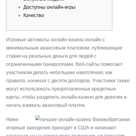
Доступны онлайн-игры
Качество
Игровые автоматы онлайн-казино онлайн с
минимальным авансовым платежом, публикующие
ставки на реальные деньги для людей с
ограниченными банкроллами. Веб-сайты помогают
участникам делать небольшие накопления, как
правило, начиная с десяти долларов. Участники также
могут использовать предоплаченные кредитные
карты, чтобы разделить онлайн-казино для девочек и
начать взимать авансовый платеж.
Ниже
игорные заведения приходят в США и начинают
соглашаться на своего рода получение альтернатив.