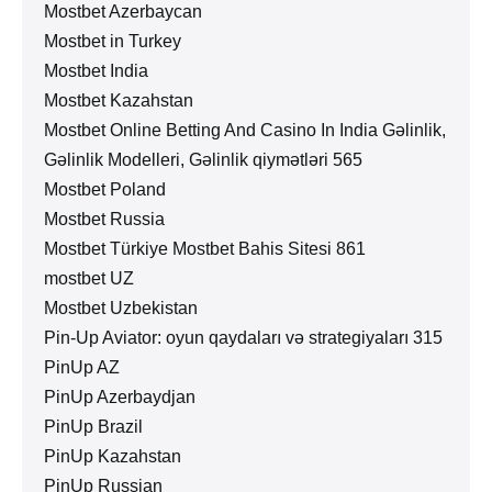
Mostbet Azerbaycan
Mostbet in Turkey
Mostbet India
Mostbet Kazahstan
Mostbet Online Betting And Casino In India Gəlinlik,
Gəlinlik Modelleri, Gəlinlik qiymətləri 565
Mostbet Poland
Mostbet Russia
Mostbet Türkiye Mostbet Bahis Sitesi 861
mostbet UZ
Mostbet Uzbekistan
Pin-Up Aviator: oyun qaydaları və strategiyaları 315
PinUp AZ
PinUp Azerbaydjan
PinUp Brazil
PinUp Kazahstan
PinUp Russian