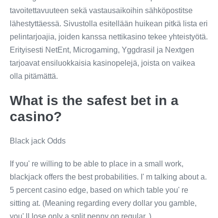
tavoitettavuuteen sekä vastausaikoihin sähköpostitse
lähestyttäessä. Sivustolla esitellään huikean pitkä lista eri
pelintarjoajia, joiden kanssa nettikasino tekee yhteistyötä.
Erityisesti NetEnt, Microgaming, Yggdrasil ja Nextgen
tarjoavat ensiluokkaisia kasinopelejä, joista on vaikea
olla pitämättä.
What is the safest bet in a
casino?
Black jack Odds
If you' re willing to be able to place in a small work,
blackjack offers the best probabilities. I' m talking about a.
5 percent casino edge, based on which table you' re
sitting at. (Meaning regarding every dollar you gamble,
you' ll lose only a split penny on regular. )