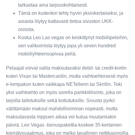
tarkastaa aina tarjouskohtaisesti.
Tämä on kuitenkin tehty hyvin yksinkertaiseksi, ja
asiasta löytyy kattavasti tietoa sivuston UKK-
osiosta.
Koska Leo Las vegas on keskittynyt mobiilipeleihin,
sen valikoimista löytyy jopa yli seven hundred
mobiiliyhteensopivaa peliä.
Pelaajat voivat valita maksutavaksi debit- tai credit-kortin
kuten Visan tai Mastercardin, mutta vaihtoehtoisesti myös
e-lompakon kuten vaikkapa NETellerin tai Skrillin. Toki
yksi vaihtoehto on myös sorella pankkitilisiirto, joka on
tarjolla talletuksille sekä kotiutuksille. Sivusto pyrkii
välittämään maksut mahdollisimman nopeasti, mutta
maksutavasta riippuen aikaa voi kulua muutamiakin
päiviä. Leo Vegas -bonuspakettia koskee 35-kertainen
kierrätysvaatimus, joka on melko tavallinen nettikasinoilla