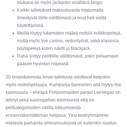
mukana on myös jackpotin sisältävä bingo.
Kaikki talletukset maksutavasta riippumatta
ilmestyvät tilille välittömästi ja ovat heti sieltä
käytettävissä.
Meiltä löytyy lukematon määrä mobiili kolikkopelejä,
mutta myös live casino, vedonlyönti, sekä klassisia
pöytäpelejä kuten ruletti ja blackjack.
Raha siirtyy pelitilille välittömästi, joten pelaamaan
pääsee hyvinkin nopeasti.
20 ilmaiskierrosta ilman talletusta odottavat tietenkin
myös mobiilipelaajia. Kampanja-bannerien alta löytyy itse
kasinoaula – ehkäpä Pohjoismaiden paras! LeoVegas on
tehnyt sekä kasinopelien etsimisestä että eri
pelikategorioiden välillä liikkumisesta
ennennäkemättömän helppoa. Yksi testiryhmämme
mielestä parhaista ominaisuuksista oli kuitenkin ruudun