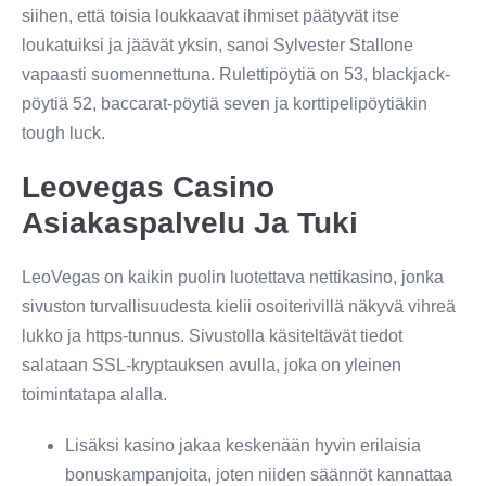
siihen, että toisia loukkaavat ihmiset päätyvät itse
loukatuiksi ja jäävät yksin, sanoi Sylvester Stallone
vapaasti suomennettuna. Rulettipöytiä on 53, blackjack-
pöytiä 52, baccarat-pöytiä seven ja korttipelipöytiäkin
tough luck.
Leovegas Casino
Asiakaspalvelu Ja Tuki
LeoVegas on kaikin puolin luotettava nettikasino, jonka
sivuston turvallisuudesta kielii osoiterivillä näkyvä vihreä
lukko ja https-tunnus. Sivustolla käsiteltävät tiedot
salataan SSL-kryptauksen avulla, joka on yleinen
toimintatapa alalla.
Lisäksi kasino jakaa keskenään hyvin erilaisia
bonuskampanjoita, joten niiden säännöt kannattaa