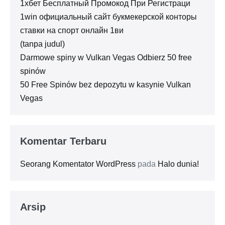
1хбет Бесплатный Промокод При Регистраци
1win официальный сайт букмекерской конторы
ставки на спорт онлайн 1ви
(tanpa judul)
Darmowe spiny w Vulkan Vegas Odbierz 50 free
spinów
50 Free Spinów bez depozytu w kasynie Vulkan
Vegas
Komentar Terbaru
Seorang Komentator WordPress
pada
Halo dunia!
Arsip