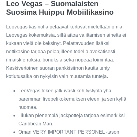
Leo Vegas – Suomalaisten
Suosima Huippu Mobiilikasino
Leovegas kasinolla pelaavat kertovat mielellään omia
Leovegas kokemuksia, sillä aitoa valittamisen aihetta ei
kukaan vielä ole keksinyt. Pelattavuuden lisäksi
nettikasino tarjoaa pelaajilleen todella avokätisesti
ilmaiskierroksia, bonuksia sekä nopeaa toimintaa.
Keskivertoinen suoran pankkisiirron kautta tehty
kotiutusaika on nykyisin vain muutamia tunteja.
LeoVegas tekee jatkuvasti kehitystyötä yhä
paremman livepelikokemuksen eteen, ja sen kyllä
huomaa.
Hiukan pienempiä jackpotteja tarjoaa esimerkiksi
Caribbean Man.
Oman VERY IMPORTANT PERSONEL -tason