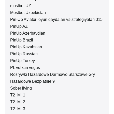
mostbet UZ
Mostbet Uzbekistan
Pin-Up Aviator: oyun qaydaları və strategiyaları 315
PinUp AZ
PinUp Azerbaydjan
PinUp Brazil
PinUp Kazahstan
PinUp Russian
PinUp Turkey
PL vulkan vegas
Rozrywki Hazardowe Darmowo Starszawe Gry
Hazardowe Bezpłatnie 9
Sober living
T2_M_1
T2_M_2
T2_M_3