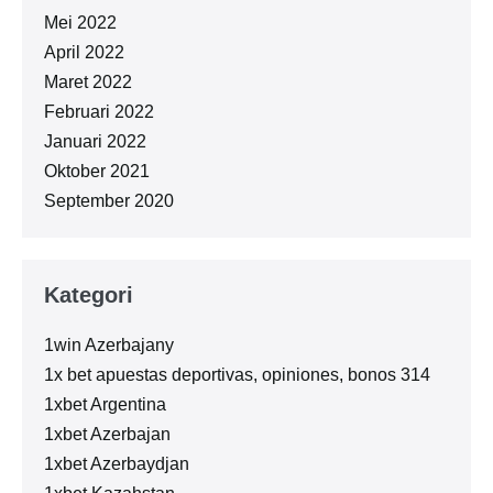
Mei 2022
April 2022
Maret 2022
Februari 2022
Januari 2022
Oktober 2021
September 2020
Kategori
1win Azerbajany
1x bet apuestas deportivas, opiniones, bonos 314
1xbet Argentina
1xbet Azerbajan
1xbet Azerbaydjan