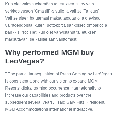
Kun olet valmis tekemään talletuksen, siirry vain
verkkosivuston ‘Oma tili’ -sivulle ja valitse ‘Talletus’.
Valitse sitten haluamasi maksutapa tarjolla olevista
vaihtoehdoista, kuten luottokortit, sähköiset lompakot ja
pankkisiirrot. Heti kun olet vahvistanut talletuksen
maksutavan, se käsitellään välittömästi.
Why performed MGM buy
LeoVegas?
" The particular acquisition of Press Gaming by LeoVegas
is consistent along with our vision to expand MGM
Resorts' digital gaming occurrence internationally to
increase our capabilities and products over the
subsequent several years, " said Gary Fritz, President,
MGM Accommodations International Interactive.