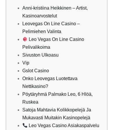
Anni-kristiina Heikkinen – Artist,
Kasinoarvostelut
Leovegas On Line Casino –
Pelimiehen Valinta
Leo Vegas On Line Casino
Pelivalikoima
Sivuston Ulkoasu
Vip
Gslot Casino
Onko Leovegas Luotettava
Nettikasino?
Pöytäryhmä Palmako Leo, 6 Hlöä,
Ruskea
Satoja Mahtavia Kolikkopelejä Ja
Mukavasti Muitakin Kasinopelejä
Leo Vegas Casino Asiakaspalvelu