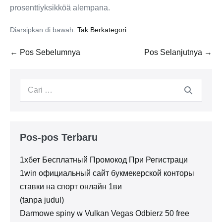
prosenttiyksikköä alempana.
Diarsipkan di bawah:
Tak Berkategori
Navigasi
← Pos Sebelumnya
Pos Selanjutnya →
Tulisan
Pencarian
untuk:
Pos-pos Terbaru
1хбет Бесплатный Промокод При Регистраци
1win официальный сайт букмекерской конторы
ставки на спорт онлайн 1ви
(tanpa judul)
Darmowe spiny w Vulkan Vegas Odbierz 50 free