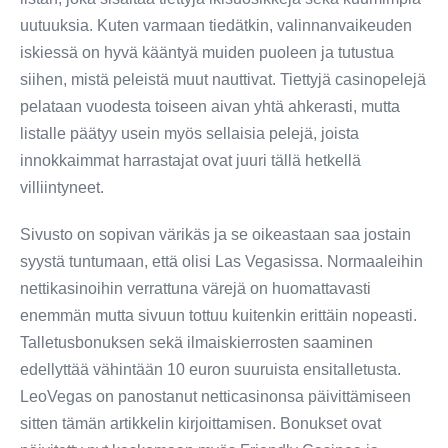
uutuuksia. Kuten varmaan tiedätkin, valinnanvaikeuden
iskiessä on hyvä kääntyä muiden puoleen ja tutustua
siihen, mistä peleistä muut nauttivat. Tiettyjä casinopelejä
pelataan vuodesta toiseen aivan yhtä ahkerasti, mutta
listalle päätyy usein myös sellaisia pelejä, joista
innokkaimmat harrastajat ovat juuri tällä hetkellä
villiintyneet.
Sivusto on sopivan värikäs ja se oikeastaan saa jostain
syystä tuntumaan, että olisi Las Vegasissa. Normaaleihin
nettikasinoihin verrattuna värejä on huomattavasti
enemmän mutta sivuun tottuu kuitenkin erittäin nopeasti.
Talletusbonuksen sekä ilmaiskierrosten saaminen
edellyttää vähintään 10 euron suuruista ensitalletusta.
LeoVegas on panostanut netticasinonsa päivittämiseen
sitten tämän artikkelin kirjoittamisen. Bonukset ovat