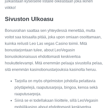
julkaistaan kyseiselle listalle oikeastaan joka ikinen
viikko!
Sivuston Ulkoasu
Bonusrahan saattaa sen yhteydessä menettää, mutta
voitot saa toisaalta pitää, joka upon omiaan osoittamaan,
kuinka reilusti Leo Las vegas Casino toimii. Mitä
bonustarjontaan tulee, about LeoVegasin
bonuskokonaisuus ehdottomasti keskivertoa
houkuttelevampi. Mitä enemmän pelaaja sivustolla pelaa,
sitä enemmän kasinobonustarjouksia kasinolta heruu.
Tarjolla on myös ohjelmiston johdolla pelattavia
pöytäpelejä, raaputusarpoja, bingoa, kenoa sekä
raaputusarpoja.
Siinä se ei todellakaan liioittele, sillä LeoVegasin
mobiilikasino about ehdottomasti keskivertoa