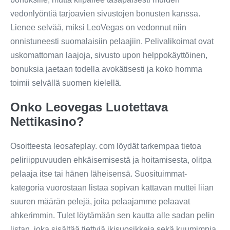
vedonlyöntiä tarjoavien sivustojen bonusten kanssa.
Lienee selvää, miksi LeoVegas on vedonnut niin
onnistuneesti suomalaisiin pelaajiin. Pelivalikoimat ovat
uskomattoman laajoja, sivusto upon helppokäyttöinen,
bonuksia jaetaan todella avokätisesti ja koko homma
toimii selvällä suomen kielellä.
Onko Leovegas Luotettava
Nettikasino?
Osoitteesta leosafeplay. com löydät tarkempaa tietoa
peliriippuvuuden ehkäisemisestä ja hoitamisesta, olitpa
pelaaja itse tai hänen läheisensä. Suosituimmat-
kategoria vuorostaan listaa sopivan kattavan muttei liian
suuren määrän pelejä, joita pelaajamme pelaavat
ahkerimmin. Tulet löytämään sen kautta alle sadan pelin
listan, joka sisältää tiettyjä ikisuosikkeja sekä kuumimpia