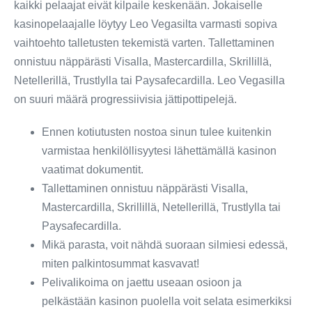
kaikki pelaajat eivät kilpaile keskenään. Jokaiselle
kasinopelaajalle löytyy Leo Vegasilta varmasti sopiva
vaihtoehto talletusten tekemistä varten. Tallettaminen
onnistuu näppärästi Visalla, Mastercardilla, Skrillillä,
Netellerillä, Trustlylla tai Paysafecardilla. Leo Vegasilla
on suuri määrä progressiivisia jättipottipelejä.
Ennen kotiutusten nostoa sinun tulee kuitenkin
varmistaa henkilöllisyytesi lähettämällä kasinon
vaatimat dokumentit.
Tallettaminen onnistuu näppärästi Visalla,
Mastercardilla, Skrillillä, Netellerillä, Trustlylla tai
Paysafecardilla.
Mikä parasta, voit nähdä suoraan silmiesi edessä,
miten palkintosummat kasvavat!
Pelivalikoima on jaettu useaan osioon ja
pelkästään kasinon puolella voit selata esimerkiksi