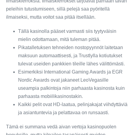
ilmaiskierroksia. Ilmaiskierrokset tarjoavat parhaan tavan
peleihin tutustumiseen, sillä pelejä saa pyöritellä
ilmaiseksi, mutta voitot saa pitää itsellään.
Tällä kasinolla pääset varmasti siis tyytyväisin
mielin odottamaan, mitä tuleman pitää.
Pikatalletuksen tehneiden nostopyynnöt laitetaan
maksuun automaattisesti, ja Trustlylla kotiutukset
tulevat useiden pankkien tileille lähes välittömästi.
Esimerkiksi International Gaming Awards ja EGR
Nordic Awards ovat jakaneet LeoVegasille
useampia palkintoja niin parhaasta kasinosta kuin
parhaasta mobiilikasinostakin.
Kaikki pelit ovat HD-laatua, pelinjakajat viihdyttäviä
ja asiantuntevia ja pelattavaa on runsaasti.
Tämä ei summana vedä aivan vertoja kasinopuolen
bonuksille, mutta kilpailee tasapäisesti muiden