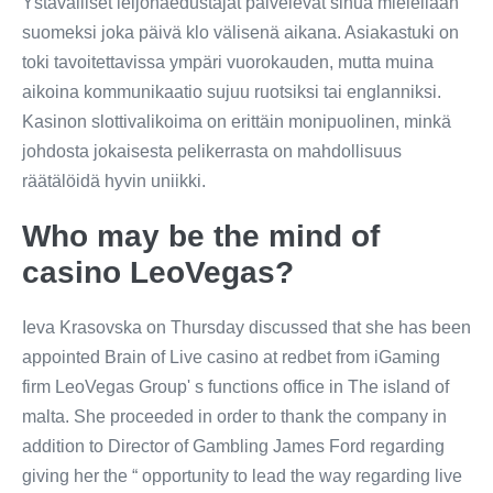
Ystävälliset leijonaedustajat palvelevat sinua mielellään
suomeksi joka päivä klo välisenä aikana. Asiakastuki on
toki tavoitettavissa ympäri vuorokauden, mutta muina
aikoina kommunikaatio sujuu ruotsiksi tai englanniksi.
Kasinon slottivalikoima on erittäin monipuolinen, minkä
johdosta jokaisesta pelikerrasta on mahdollisuus
räätälöidä hyvin uniikki.
Who may be the mind of
casino LeoVegas?
Ieva Krasovska on Thursday discussed that she has been
appointed Brain of Live casino at redbet from iGaming
firm LeoVegas Group' s functions office in The island of
malta. She proceeded in order to thank the company in
addition to Director of Gambling James Ford regarding
giving her the “ opportunity to lead the way regarding live