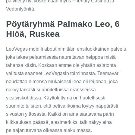
päivitetty nyt koskemaan myös Friendly Casinoa ja
Vedonlyöntiä.
Pöytäryhmä Palmako Leo, 6
Hlöä, Ruskea
LeoVegas mobiili about nimittäin ensiluokkainen palvelu,
joka tekee pelaamisesta naurettavan helppoa mistä
tahansa käsin. Koskaan emme ole yhtään asiatonta
valitusta saaneet LeoVegasin toiminnasta. Teemaväri
noudattaa nimensä mukaisesti leoa eli leijonaa, joka
näkyy tarkasti suunnitelluissa oransseissa
yksityiskohdissa. Käyttöliittymä on huolellisesti
suunniteltu siten, että pelivalikoima löytyy näppärästi
sivuston yläosasta. Kaikki on aina saatavana parin
klikkauksen päässä ja esimerkiksi talk näkyy aina
pelaajan turvana oikeassa alakulmassa.