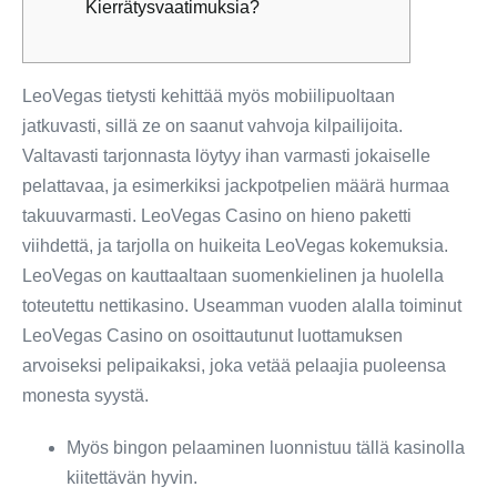
Kierrätysvaatimuksia?
LeoVegas tietysti kehittää myös mobiilipuoltaan
jatkuvasti, sillä ze on saanut vahvoja kilpailijoita.
Valtavasti tarjonnasta löytyy ihan varmasti jokaiselle
pelattavaa, ja esimerkiksi jackpotpelien määrä hurmaa
takuuvarmasti. LeoVegas Casino on hieno paketti
viihdettä, ja tarjolla on huikeita LeoVegas kokemuksia.
LeoVegas on kauttaaltaan suomenkielinen ja huolella
toteutettu nettikasino. Useamman vuoden alalla toiminut
LeoVegas Casino on osoittautunut luottamuksen
arvoiseksi pelipaikaksi, joka vetää pelaajia puoleensa
monesta syystä.
Myös bingon pelaaminen luonnistuu tällä kasinolla
kiitettävän hyvin.