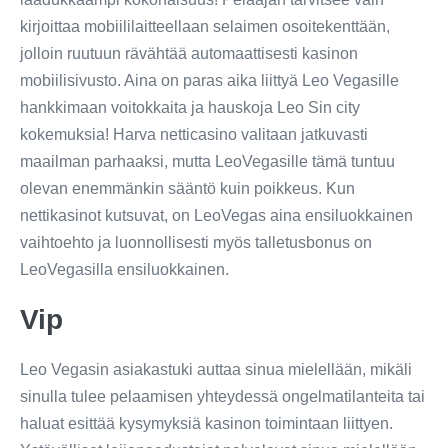
kirjoittaa mobiililaitteellaan selaimen osoitekenttään,
jolloin ruutuun rävähtää automaattisesti kasinon
mobiilisivusto. Aina on paras aika liittyä Leo Vegasille
hankkimaan voitokkaita ja hauskoja Leo Sin city
kokemuksia! Harva netticasino valitaan jatkuvasti
maailman parhaaksi, mutta LeoVegasille tämä tuntuu
olevan enemmänkin sääntö kuin poikkeus. Kun
nettikasinot kutsuvat, on LeoVegas aina ensiluokkainen
vaihtoehto ja luonnollisesti myös talletusbonus on
LeoVegasilla ensiluokkainen.
Vip
Leo Vegasin asiakastuki auttaa sinua mielellään, mikäli
sinulla tulee pelaamisen yhteydessä ongelmatilanteita tai
haluat esittää kysymyksiä kasinon toimintaan liittyen.