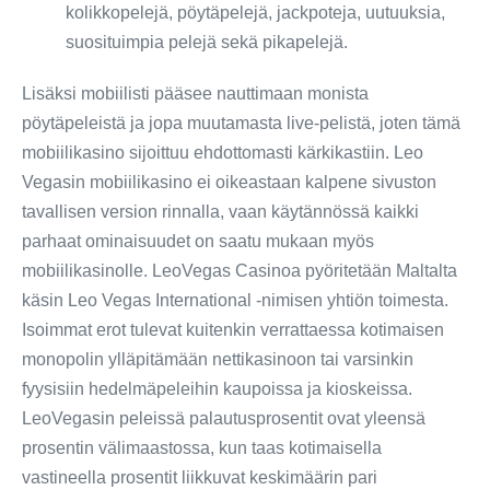
kolikkopelejä, pöytäpelejä, jackpoteja, uutuuksia,
suosituimpia pelejä sekä pikapelejä.
Lisäksi mobiilisti pääsee nauttimaan monista
pöytäpeleistä ja jopa muutamasta live-pelistä, joten tämä
mobiilikasino sijoittuu ehdottomasti kärkikastiin. Leo
Vegasin mobiilikasino ei oikeastaan kalpene sivuston
tavallisen version rinnalla, vaan käytännössä kaikki
parhaat ominaisuudet on saatu mukaan myös
mobiilikasinolle. LeoVegas Casinoa pyöritetään Maltalta
käsin Leo Vegas International -nimisen yhtiön toimesta.
Isoimmat erot tulevat kuitenkin verrattaessa kotimaisen
monopolin ylläpitämään nettikasinoon tai varsinkin
fyysisiin hedelmäpeleihin kaupoissa ja kioskeissa.
LeoVegasin peleissä palautusprosentit ovat yleensä
prosentin välimaastossa, kun taas kotimaisella
vastineella prosentit liikkuvat keskimäärin pari