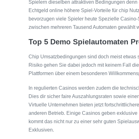
Spielern dieselben attraktiven Bedingungen denn
Echtgeld online höhere Spiel-Vorteile für chip Nut
bevorzugen viele Spieler heute Spezielle Casino-S
zwischen mehreren Tausend Automaten gewählt w
Top 5 Demo Spielautomaten Pr
Chip Umsatzbedingungen sind doch meist etwas st
Risiko gehen Sie dabei jedoch mit keinem Fall die
Plattformen über einem besonderen Willkommensp
In regulierten Casinos werden zudem die technisc
Dies dir sicher faire Auszahlungsraten sowie eine
Virtuelle Unternehmen bieten jetzt fortschrittlich
anderen Betrieb. Einige Casinos geben exklusive S
kommt das nicht nur zu einer sehr guten Spielau
Exklusiven.