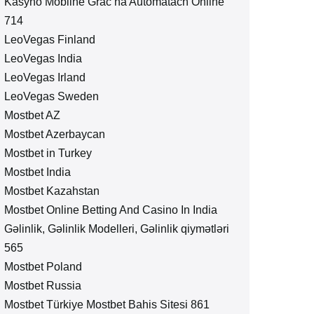
Kasyno Mobilne Grać na Automatach Online
714
LeoVegas Finland
LeoVegas India
LeoVegas Irland
LeoVegas Sweden
Mostbet AZ
Mostbet Azerbaycan
Mostbet in Turkey
Mostbet India
Mostbet Kazahstan
Mostbet Online Betting And Casino In India
Gəlinlik, Gəlinlik Modelleri, Gəlinlik qiymətləri
565
Mostbet Poland
Mostbet Russia
Mostbet Türkiye Mostbet Bahis Sitesi 861