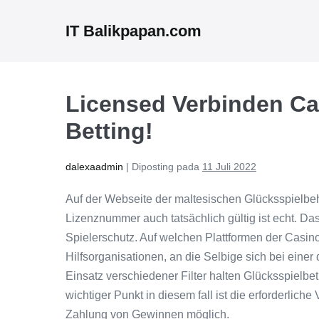
Lompat
ke
IT Balikpapan.com
konten
Licensed Verbinden Ca
Betting!
dalexaadmin
|
Diposting pada
11 Juli 2022
Auf der Webseite der maltesischen Glücksspielbeh
Lizenznummer auch tatsächlich gültig ist echt. D
Spielerschutz. Auf welchen Plattformen der Casino
Hilfsorganisationen, an die Selbige sich bei ein
Einsatz verschiedener Filter halten Glücksspielbe
wichtiger Punkt in diesem fall ist die erforderliche
Zahlung von Gewinnen möglich.