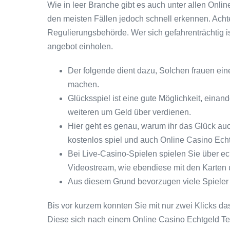
Wie in leer Branche gibt es auch unter allen Onli
den meisten Fällen jedoch schnell erkennen. Achte
Regulierungsbehörde. Wer sich gefahrenträchtig i
angebot einholen.
Der folgende dient dazu, Solchen frauen e
machen.
Glücksspiel ist eine gute Möglichkeit, einan
weiteren um Geld über verdienen.
Hier geht es genau, warum ihr das Glück auc
kostenlos spiel und auch Online Casino Echt
Bei Live-Casino-Spielen spielen Sie über e
Videostream, wie ebendiese mit den Karten 
Aus diesem Grund bevorzugen viele Spieler 
Bis vor kurzem konnten Sie mit nur zwei Klicks d
Diese sich nach einem Online Casino Echtgeld Test