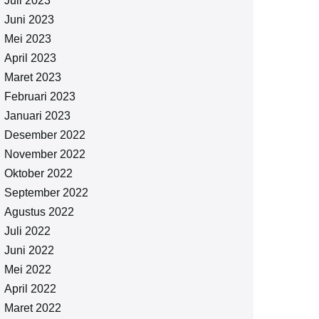
Juli 2023
Juni 2023
Mei 2023
April 2023
Maret 2023
Februari 2023
Januari 2023
Desember 2022
November 2022
Oktober 2022
September 2022
Agustus 2022
Juli 2022
Juni 2022
Mei 2022
April 2022
Maret 2022