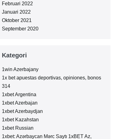
Februari 2022
Januari 2022
Oktober 2021
September 2020
Kategori
1win Azerbajany
1x bet apuestas deportivas, opiniones, bonos
314
1xbet Argentina
1xbet Azerbajan
1xbet Azerbaydjan
1xbet Kazahstan
1xbet Russian
1xbet: Azərbaycan Mərc Saytı 1xBET Az,