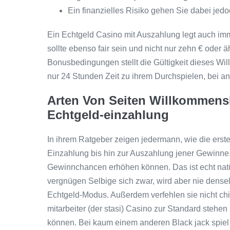
Ein finanzielles Risiko gehen Sie dabei jedo
Ein Echtgeld Casino mit Auszahlung legt auch im
sollte ebenso fair sein und nicht nur zehn € oder ä
Bonusbedingungen stellt die Gültigkeit dieses W
nur 24 Stunden Zeit zu ihrem Durchspielen, bei a
Arten Von Seiten Willkommens
Echtgeld-einzahlung
In ihrem Ratgeber zeigen jedermann, wie die erste
Einzahlung bis hin zur Auszahlung jener Gewinne.
Gewinnchancen erhöhen können. Das ist echt natü
vergnügen Selbige sich zwar, wird aber nie dense
Echtgeld-Modus. Außerdem verfehlen sie nicht chip 
mitarbeiter (der stasi) Casino zur Standard steh
können. Bei kaum einem anderen Black jack spiel 