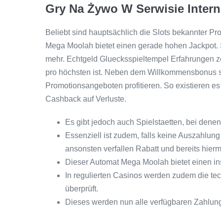
Gry Na Żywo W Serwisie Inter
Beliebt sind hauptsächlich die Slots bekannter P
Mega Moolah bietet einen gerade hohen Jackpot. S
mehr. Echtgeld Gluecksspieltempel Erfahrungen z
pro höchsten ist. Neben dem Willkommensbonus sac
Promotionsangeboten profitieren. So existieren e
Cashback auf Verluste.
Es gibt jedoch auch Spielstaetten, bei denen
Essenziell ist zudem, falls keine Auszahlung 
ansonsten verfallen Rabatt und bereits hierm
Dieser Automat Mega Moolah bietet einen i
In regulierten Casinos werden zudem die te
überprüft.
Dieses werden nun alle verfügbaren Zahlun