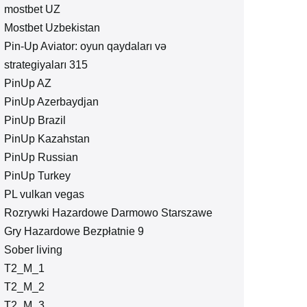
mostbet UZ
Mostbet Uzbekistan
Pin-Up Aviator: oyun qaydaları və
strategiyaları 315
PinUp AZ
PinUp Azerbaydjan
PinUp Brazil
PinUp Kazahstan
PinUp Russian
PinUp Turkey
PL vulkan vegas
Rozrywki Hazardowe Darmowo Starszawe
Gry Hazardowe Bezpłatnie 9
Sober living
T2_M_1
T2_M_2
T2_M_3