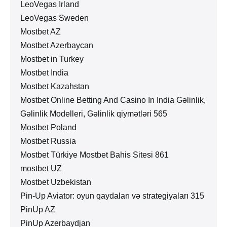
LeoVegas Irland
LeoVegas Sweden
Mostbet AZ
Mostbet Azerbaycan
Mostbet in Turkey
Mostbet India
Mostbet Kazahstan
Mostbet Online Betting And Casino In India Gəlinlik,
Gəlinlik Modelleri, Gəlinlik qiymətləri 565
Mostbet Poland
Mostbet Russia
Mostbet Türkiye Mostbet Bahis Sitesi 861
mostbet UZ
Mostbet Uzbekistan
Pin-Up Aviator: oyun qaydaları və strategiyaları 315
PinUp AZ
PinUp Azerbaydjan