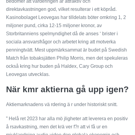
bedömer att värderingen är attraktiv och
direktavkastningen god, vilket resulterar i ett köpråd.
Kasinobolaget Leovegas har tilldelats böter omkring 1, 2
miljoner pund, cirka 12-15 miljoner kronor, av
Storbritanniens spelmyndighet då de anses ‘ brister i
sociala ansvarsfrågor och arbetet kring att motverka
penningtvätt. Mest uppmärksammat är budet på Swedish
Match från tobaksjätten Philip Morris, men det spekuleras
också kring hur buden på Haldex, Cary Group och
Leovegas utvecklas.
När kmr aktierna gå upp igen?
Aktiemarknadens vä rdering ä r under historiskt snitt.
” Helå ret 2023 har alla mö jligheter att leverera en positiv
å rsavkastning, men det krä ver f?r att vi få ur en
mjuklandning audio-video den globala ekonomin och