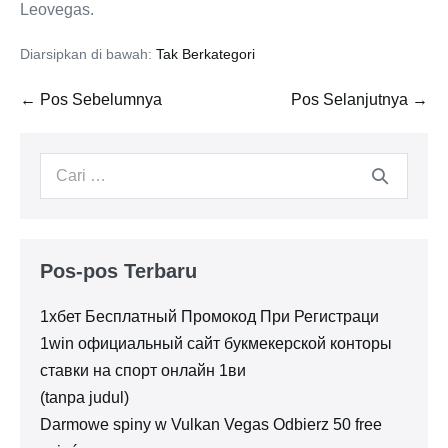
Leovegas.
Diarsipkan di bawah:
Tak Berkategori
Navigasi
← Pos Sebelumnya
Pos Selanjutnya →
Tulisan
Pencarian
untuk:
Pos-pos Terbaru
1хбет Бесплатный Промокод При Регистраци
1win официальный сайт букмекерской конторы
ставки на спорт онлайн 1ви
(tanpa judul)
Darmowe spiny w Vulkan Vegas Odbierz 50 free