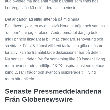
audio-video må nga enarmade banditer som finns hos
LeoVegas, ä r kä nt fö r deras stora vinster.
Det är därför jag alltid sitter på på mig mina
Fjällrävenbyxor, en av mina två Houdini-tröjor och samma
”uniform” när jag föreläser. Andra området där jag beter
mig i princip likadant är bil, mat, trädgård, renovering och
så vidare. Först & främst vill kent tacka och gilla er läsare
för att vi kan ha framåtriktade diskussioner här på delen.
Nu senast i tråden ”Varför something like 20 fonder i living
room avancerade portföljen” & ”Konspirationsteori deluxe
kring Lysa” i frågor och svar och inspirerade till living
room här artikeln.
Senaste Pressmeddelandena
Från Globenewswire