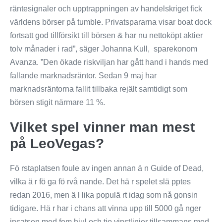
räntesignaler och upptrappningen av handelskriget fick
världens börser på tumble. Privatspararna visar boat dock
fortsatt god tillförsikt till börsen & har nu nettoköpt aktier
tolv månader i rad”, säger Johanna Kull, sparekonom
Avanza. ”Den ökade riskviljan har gått hand i hands med
fallande marknadsräntor. Sedan 9 maj har
marknadsräntorna fallit tillbaka rejält samtidigt som
börsen stigit närmare 11 %.
Vilket spel vinner man mest
på LeoVegas?
Fö rstaplatsen foule av ingen annan ä n Guide of Dead,
vilka ä r fö ga fö rvå nande. Det hä r spelet slä pptes
redan 2016, men ä l lika populä rt idag som nå gonsin
tidigare. Hä r har i chans att vinna upp till 5000 gå nger
insatsen med fem hjul och tio vinstlinjer tillsammans med