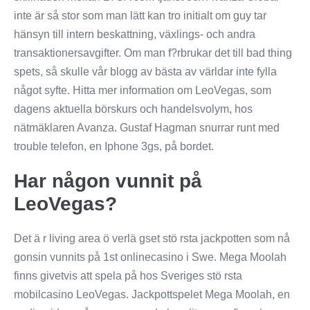
inte är så stor som man lätt kan tro initialt om guy tar
hänsyn till intern beskattning, växlings- och andra
transaktionersavgifter. Om man f?rbrukar det till bad thing
spets, så skulle vår blogg av bästa av världar inte fylla
något syfte. Hitta mer information om LeoVegas, som
dagens aktuella börskurs och handelsvolym, hos
nätmäklaren Avanza. Gustaf Hagman snurrar runt med
trouble telefon, en Iphone 3gs, på bordet.
Har någon vunnit på
LeoVegas?
Det ä r living area ö verlä gset stö rsta jackpotten som nå
gonsin vunnits på 1st onlinecasino i Swe. Mega Moolah
finns givetvis att spela på hos Sveriges stö rsta
mobilcasino LeoVegas. Jackpottspelet Mega Moolah, en