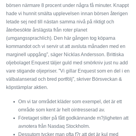
börsen närmare 8 procent under några få minuter. Knappt
hade vi hunnit smälta upplevelsen innan börsen återigen
letade sej ned till nästan samma nivå på riktigt och
återbesökte årslägsta från roter planet
(umgangssprachlich). Den här gången tog köparna
kommandot och vi servir ut att avsluta månaden med en
marginell uppgång”, säger Nicklas Andersson. Brittiska
oljebolaget Enquest täljer guld med smörkniv just nu add
vare stigande oljepriser. ”Vi gillar Enquest som en del i en
välbalanserad och bred portfölj”, skriver Börsveckan &
köpstämplar aktien.
Om vi tar området kläder som exempel, det är ett
område som kent är helt ointresserad av.
Företaget sitter på fått godkännande m?jligheten att
avnotera från Nasdaq Stockholm.
Dessutom tycker man ofta f?r att det är kul med