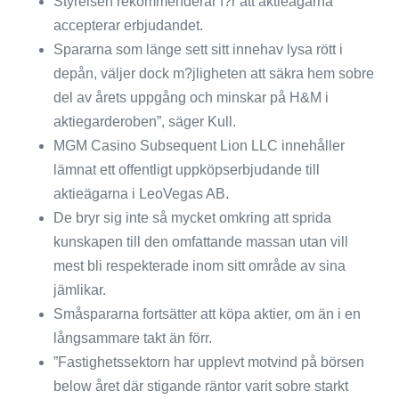
Styrelsen rekommenderar f?r att aktieägarna
accepterar erbjudandet.
Spararna som länge sett sitt innehav lysa rött i
depån, väljer dock m?jligheten att säkra hem sobre
del av årets uppgång och minskar på H&M i
aktiegarderoben”, säger Kull.
MGM Casino Subsequent Lion LLC innehåller
lämnat ett offentligt uppköpserbjudande till
aktieägarna i LeoVegas AB.
De bryr sig inte så mycket omkring att sprida
kunskapen till den omfattande massan utan vill
mest bli respekterade inom sitt område av sina
jämlikar.
Småspararna fortsätter att köpa aktier, om än i en
långsammare takt än förr.
”Fastighetssektorn har upplevt motvind på börsen
below året där stigande räntor varit sobre starkt