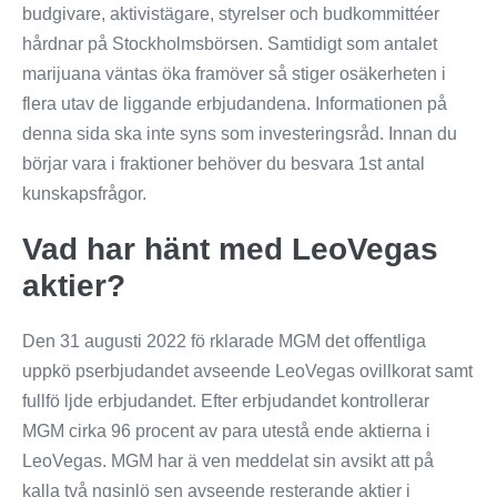
budgivare, aktivistägare, styrelser och budkommittéer
hårdnar på Stockholmsbörsen. Samtidigt som antalet
marijuana väntas öka framöver så stiger osäkerheten i
flera utav de liggande erbjudandena. Informationen på
denna sida ska inte syns som investeringsråd. Innan du
börjar vara i fraktioner behöver du besvara 1st antal
kunskapsfrågor.
Vad har hänt med LeoVegas
aktier?
Den 31 augusti 2022 fö rklarade MGM det offentliga
uppkö pserbjudandet avseende LeoVegas ovillkorat samt
fullfö ljde erbjudandet. Efter erbjudandet kontrollerar
MGM cirka 96 procent av para utestå ende aktierna i
LeoVegas. MGM har ä ven meddelat sin avsikt att på
kalla två ngsinlö sen avseende resterande aktier i