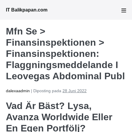
Lompat
IT Balikpapan.com
ke
Tog
Men
konten
Mfn Se >
Finansinspektionen >
Finansinspektionen:
Flaggningsmeddelande I
Leovegas Abdominal Publ
dalexaadmin
|
Diposting pada
28 Juni 2022
Vad Är Bäst? Lysa,
Avanza Worldwide Eller
En Egen Portfölj?