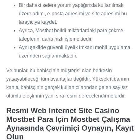
Bir dahaki sefere yorum yaptığımda kullanılmak
üzere adımı, e-posta adresimi ve site adresimi bu
tarayıcıya kaydet.
Ayrıca, Mostbet belirli miktarlardaki para çekme
taleplerini daha hızlı işlemektedir.
Aynı şekilde güvenli üyelik imkanı mobil uygulama
üzerinden sağlanmaktadır.
Ve bunlar, bu bahisçinin müşterisi olan herkesin
yaşayabileceği tüm avantajlar değildir. Yüksek itibarının
kanıtı, bahisçinin gerçek kullanıcılarından gelen sayısız
olumlu eleştirinin yanı sıra resmi derecelendirmelerdir.
Resmi Web Internet Site Casino
Mostbet Para Için Mostbet Çalışma
Aynasında Çevrimiçi Oynayın, Kayıt
Olun