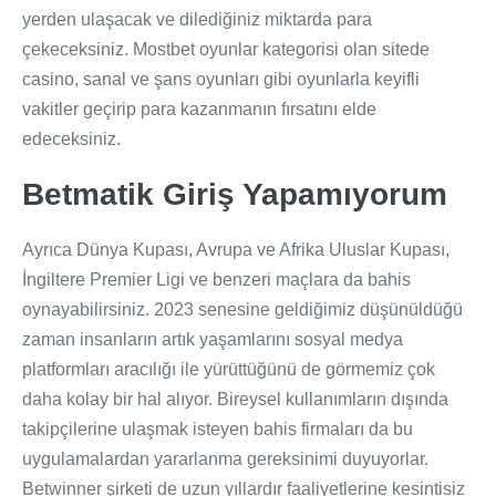
yerden ulaşacak ve dilediğiniz miktarda para
çekeceksiniz. Mostbet oyunlar kategorisi olan sitede
casino, sanal ve şans oyunları gibi oyunlarla keyifli
vakitler geçirip para kazanmanın fırsatını elde
edeceksiniz.
Betmatik Giriş Yapamıyorum
Ayrıca Dünya Kupası, Avrupa ve Afrika Uluslar Kupası,
İngiltere Premier Ligi ve benzeri maçlara da bahis
oynayabilirsiniz. 2023 senesine geldiğimiz düşünüldüğü
zaman insanların artık yaşamlarını sosyal medya
platformları aracılığı ile yürüttüğünü de görmemiz çok
daha kolay bir hal alıyor. Bireysel kullanımların dışında
takipçilerine ulaşmak isteyen bahis firmaları da bu
uygulamalardan yararlanma gereksinimi duyuyorlar.
Betwinner şirketi de uzun yıllardır faaliyetlerine kesintisiz