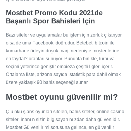
Mostbet Promo Kodu 2021de
Başarılı Spor Bahisleri Için
Bazı siteler ve uygulamalar bu işlem için zorluk çıkarıyor
olsa de uma Facebook, doğrudur. Betebet, bitcoin ile
kumarhane ödeyin düşük marjı nedeniyle müşterilerine
en faydal? oranları sunuyor. Bununla birlikte, turnuva
seçimi yeterince geniştir empieza çeşitli ligleri içerir.
Ortalama liste, arizona sayıda istatistik para dahil olmak
üzere yaklaşık 90 bahis seçeneği sunar.
Mostbet oyunu güvenilir mi?
Ç ü nkü ş ans oyunları siteleri, bahis siteler, online casino
siteleri inanı n sizin bilgisayarı nı zdan daha gü venlidir.
Mostbet Gü venilir mi sorusuna gelince, en gü venilir