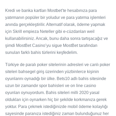
Kredi ve banka kartları Mostbet’te hesabınıza para
yatırmanın popüler bir yoludur ve para yatırma işlemleri
anında gerçekleştirilir. Alternatif olarak, ödeme yapmak
için Skrill empieza Neteller gibi e-cüzdanları weil
kullanabilirsiniz. Ancak, bunu daha sonra tartışacağız ve
şimdi MostBet Casino’yu sigue MostBet tarafından
sunulan farklı bahis türlerini keşfedelim.
Türkiye de paralı poker sitelerinin adresleri ve canlı poker
siteleri bahsegel giriş üzerinden yüzbinlerce kişinin
oyunlarını oynadığı bir ülke. Bets10 adlı bahis sitesinde
uzun bir zamandır spor bahisleri ve on line casino
oyunları oynuyordum. Bahis siteleri milli 2020 yasal
oldukları için oynarken hiç bir şekilde korkmanıza gerek
yoktur. Para çekmek istediğinizde mobil ödeme kolaylığı
sayesinde paranıza istediğiniz zaman bulunduğunuz her