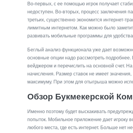
Во-первых, с ее помощью игрок получает стаби
недоступен. Во-вторых, процесс заключения па
третьих, существенно экономится интернет-тра
лимитным интернетом. Как можно было заметит
развивать мобильные программы для удобства 
Беглый анализ функционала уже дает возможно
основные опции надо рассмотреть подробнее. 
вейджером и перечислить на основной счет. На
начисления. Размер ставок не имеет значения,
максимуму. При этом для отыгрыша можно испо
Обзор Букмекерской Ком
Именно поэтому будет выскакивать предупрежд
попыток. Мобильное приложение дает игроку в
любого места, где есть интернет. Больше нет 