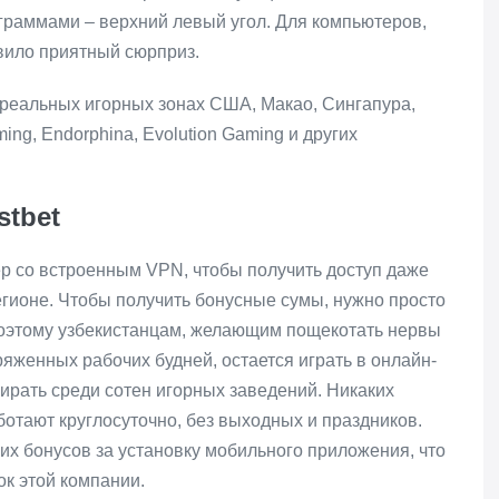
ограммами – верхний левый угол. Для компьютеров,
вило приятный сюрприз.
 реальных игорных зонах США, Макао, Сингапура,
ing, Endorphina, Evolution Gaming и других
tbet
ер со встроенным VPN, чтобы получить доступ даже
егионе. Чтобы получить бонусные сумы, нужно просто
оэтому узбекистанцам, желающим пощекотать нервы
ряженных рабочих будней, остается играть в онлайн-
ирать среди сотен игорных заведений. Никаких
отают круглосуточно, без выходных и праздников.
их бонусов за установку мобильного приложения, что
ок этой компании.