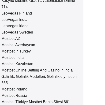
Kasyno Mobilne Grać na Automatach Online
714
LeoVegas Finland
LeoVegas India
LeoVegas Irland
LeoVegas Sweden
Mostbet AZ
Mostbet Azerbaycan
Mostbet in Turkey
Mostbet India
Mostbet Kazahstan
Mostbet Online Betting And Casino In India
Gəlinlik, Gəlinlik Modelleri, Gəlinlik qiymətləri
565
Mostbet Poland
Mostbet Russia
Mostbet Türkiye Mostbet Bahis Sitesi 861