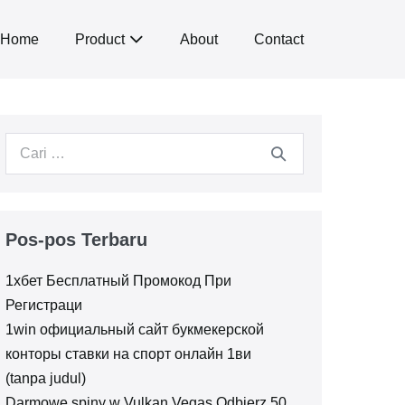
Home
Product
About
Contact
Pencarian
untuk:
Pos-pos Terbaru
1хбет Бесплатный Промокод При
Регистраци
1win официальный сайт букмекерской
конторы ставки на спорт онлайн 1ви
(tanpa judul)
Darmowe spiny w Vulkan Vegas Odbierz 50