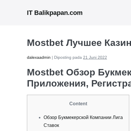
Lompat
ke
IT Balikpapan.com
konten
Mostbet Лучшее Казин
dalexaadmin
|
Diposting pada
21 Juni 2022
Mostbet Обзор Букме
Приложения, Регистр
Content
Обзор Букмекерской Компании Лига
Ставок