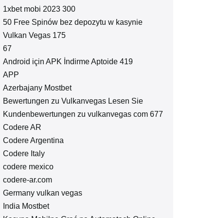
1xbet mobi 2023 300
50 Free Spinów bez depozytu w kasynie
Vulkan Vegas 175
67
Android için APK İndirme Aptoide 419
APP
Azerbajany Mostbet
Bewertungen zu Vulkanvegas Lesen Sie
Kundenbewertungen zu vulkanvegas com 677
Codere AR
Codere Argentina
Codere Italy
codere mexico
codere-ar.com
Germany vulkan vegas
India Mostbet