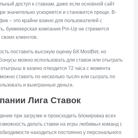
льный доступ к ставкам, даже если основной сайт
ри значительно ускоряется и становится проще. В-
фик – это крайне важно для пользователей с
ь, букмекерская компания Pin-Up не стремится
своих клиентов.
сть поставить высокую оценку БК MostBet, но
Бонусы можно использовать для ставок или отыграть
 отыгрыш в казино отводится 72 часа с момента
 можно ставить по несколько тысяч или сыграть по
льзовать и выигранные деньги.
пании Лига Ставок
ение при загрузке и происходить блокировка всех
озможность делать ставки на игры любимых команд с
необходимости находиться постоянно у персонального