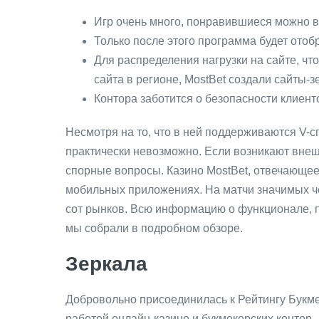
Игр очень много, понравившиеся можно в
Только после этого программа будет отоб
Для распределения нагрузки на сайте, чт
сайта в регионе, MostBet создали сайты-
Контора заботится о безопасности клиент
Несмотря на то, что в ней поддерживаются V-с
практически невозможно. Если возникают вне
спорные вопросы. Казино MostBet, отвечающе
мобильных приложениях. На матчи значимых ч
сот рынков. Всю информацию о функционале, 
мы собрали в подробном обзоре.
Зеркала
Добровольно присоединилась к Рейтингу Букме
работой онлайн-казино и букмекерских контор,