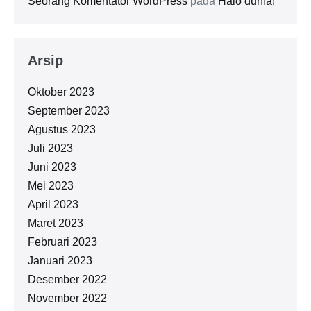
Seorang Komentator WordPress
pada
Halo dunia!
Arsip
Oktober 2023
September 2023
Agustus 2023
Juli 2023
Juni 2023
Mei 2023
April 2023
Maret 2023
Februari 2023
Januari 2023
Desember 2022
November 2022