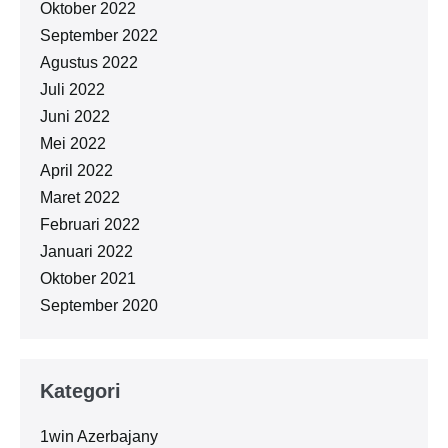
Oktober 2022
September 2022
Agustus 2022
Juli 2022
Juni 2022
Mei 2022
April 2022
Maret 2022
Februari 2022
Januari 2022
Oktober 2021
September 2020
Kategori
1win Azerbajany