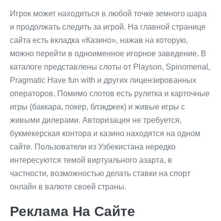
Игрок может находиться в любой точке земного шара
и продолжать следить за игрой. На главной странице
сайта есть вкладка «Казино», нажав на которую,
можно перейти в одноименное игорное заведение. В
каталоге представлены слоты от Playson, Spinomenal,
Pragmatic Have fun with и других лицензированных
операторов. Помимо слотов есть рулетка и карточные
игры (баккара, покер, блэкджек) и живые игры с
живыми дилерами. Авторизация не требуется,
букмекерская контора и казино находятся на одном
сайте. Пользователи из Узбекистана нередко
интересуются темой виртуального азарта, в
частности, возможностью делать ставки на спорт
онлайн в валюте своей страны.
Реклама На Сайте