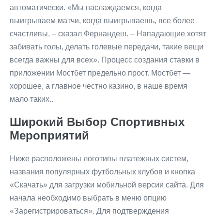
автоматически. «Мы наслаждаемся, когда
выигрываем матчи, когда выигрываешь, все более
счастливы, – сказал Фернандеш. – Нападающие хотят
забивать голы, делать голевые передачи, такие вещи
всегда важны для всех». Процесс создания ставки в
приложении Мостбет предельно прост. Мостбет —
хорошее, а главное честно казино, в наше время
мало таких..
Широкий Выбор Спортивных
Мероприятий
Ниже расположены логотипы платежных систем,
названия популярных футбольных клубов и кнопка
«Скачать» для загрузки мобильной версии сайта. Для
начала необходимо выбрать в меню опцию
«Зарегистрироваться». Для подтверждения