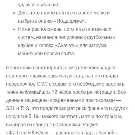
удачу испытываю.
Для этого нужно войти в главное меню и
выбрать опцию «Поддержка».
Ниже расположены логотипы платежных
систем, названия популярных футбольных
клубов и кнопка «Скачать» для загрузки
мобильной версии сайта.
Необходимо подтвердить номер телефона/адрес
почтового ящика/социальную сеть, на него придет
проверочное СМС с кодом, его необходимо ввести в
течение ближайших 72 часов после регистрации. Все
данные защищены современными протоколами —
SSL и TLS, что предотвращает риск фишинга и других
нарушений. Вы можете смотреть матчи по странам,
выбирая из списка с названиями. Раздел
«Футбол»/»Клубы» — расположен над таблицей с