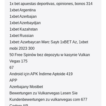
1x bet apuestas deportivas, opiniones, bonos 314
1xbet Argentina
1xbet Azerbajan
1xbet Azerbaydjan
1xbet Kazahstan
1xbet Russian
1xbet: Azərbaycan Mərc Saytı 1xBET Az, 1xbet
mobi 2023 300
50 Free Spinów bez depozytu w kasynie Vulkan
Vegas 175
67
Android için APK İndirme Aptoide 419
APP
Azerbajany Mostbet
Bewertungen zu Vulkanvegas Lesen Sie
Kundenbewertungen zu vulkanvegas com 677
Codere AR