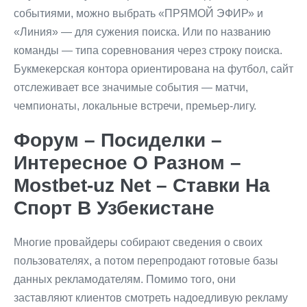
событиями, можно выбрать «ПРЯМОЙ ЭФИР» и
«Линия» — для сужения поиска. Или по названию
команды — типа соревнования через строку поиска.
Букмекерская контора ориентирована на футбол, сайт
отслеживает все значимые события — матчи,
чемпионаты, локальные встречи, премьер-лигу.
Форум – Посиделки –
Интересное О Разном –
Mostbet-uz Net – Ставки На
Спорт В Узбекистане
Многие провайдеры собирают сведения о своих
пользователях, а потом перепродают готовые базы
данных рекламодателям. Помимо того, они
заставляют клиентов смотреть надоедливую рекламу