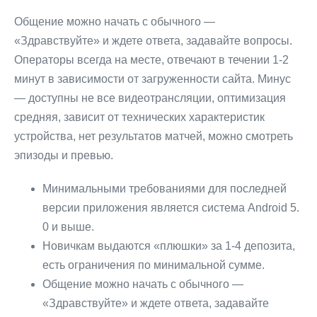
Общение можно начать с обычного —
«Здравствуйте» и ждете ответа, задавайте вопросы.
Операторы всегда на месте, отвечают в течении 1-2
минут в зависимости от загруженности сайта. Минус
— доступны не все видеотрансляции, оптимизация
средняя, ​​зависит от технических характеристик
устройства, нет результатов матчей, можно смотреть
эпизоды и превью.
Минимальными требованиями для последней
версии приложения является система Android 5.
0 и выше.
Новичкам выдаются «плюшки» за 1-4 депозита,
есть ограничения по минимальной сумме.
Общение можно начать с обычного —
«Здравствуйте» и ждете ответа, задавайте