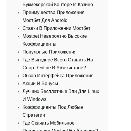
Букмекерской Конторе И Казино
Преимущества Приложения
Мостбет Для Android
Ставки В Приложении Мостбет
Mostbet Невероятно Высокие
Коэффициенты
Популрные Приложения
Где Выгоднее Всего Ставить На
Спорт Online В Узбекистане?
Обзор Интерфейса Приложения
Акции И Бонусы
Лучших Бесплатные Впн Для Linux
И Windows
Коэффициенты Под Любые
Стратегии
Где Скачать Мобильное
Приложение Mostbet На Андроид?