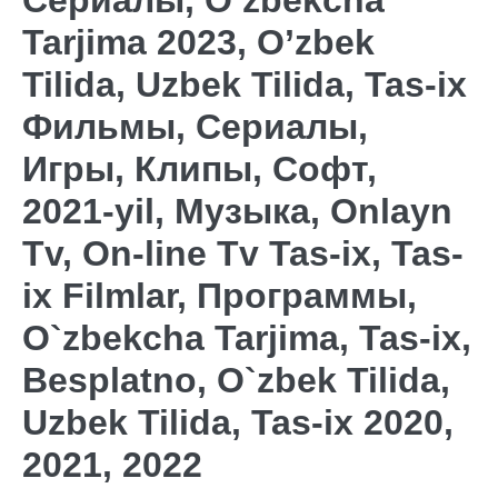
Сериалы, O’zbekcha
Tarjima 2023, O’zbek
Tilida, Uzbek Tilida, Tas-ix
Фильмы, Сериалы,
Игры, Клипы, Софт,
2021-yil, Музыка, Onlayn
Tv, On-line Tv Tas-ix, Tas-
ix Filmlar, Программы,
O`zbekcha Tarjima, Tas-ix,
Besplatno, O`zbek Tilida,
Uzbek Tilida, Tas-ix 2020,
2021, 2022