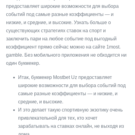
предоставляет широкие возможности для выбора
событий под самые разные коэффициенты — и
низкие, и средние, и высокие. Узнать больше о
существующих стратегиях ставок на спорт и
заключить пари на любое событие под выгодный
коэффициент прямо сейчас можно на сайте 1most.
gamble. Без мобильного приложения не обходится ни
один букмекер.
Итак, букмекер Mostbet Uz предоставляет
широкие возможности для выбора событий под
самые разные коэффициенты — и низкие, и
средние, и высокие.
И это делает такую спортивную экзотику очень
привлекательной для тех, кто хочет
зарабатывать на ставках онлайн, не выходя из
дома.