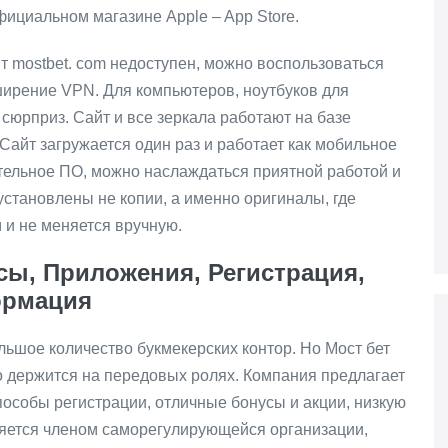
ициальном магазине Apple – App Store.
йт mostbet. com недоступен, можно воспользоваться
сширение VPN. Для компьютеров, ноутбуков для
сюрприз. Сайт и все зеркала работают на базе
Сайт загружается один раз и работает как мобильное
тельное ПО, можно наслаждаться приятной работой и
установлены не копии, а именно оригиналы, где
 и не меняется вручную.
сы, Приложения, Регистрация,
ормация
льшое количество букмекерских контор. Но Мост бет
 держится на передовых ролях. Компания предлагает
пособы регистрации, отличные бонусы и акции, низкую
яется членом саморегулирующейся организации,