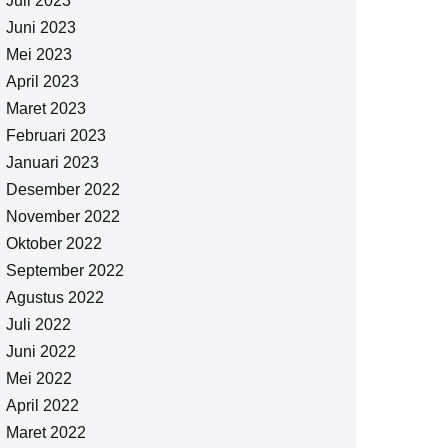
Juli 2023
Juni 2023
Mei 2023
April 2023
Maret 2023
Februari 2023
Januari 2023
Desember 2022
November 2022
Oktober 2022
September 2022
Agustus 2022
Juli 2022
Juni 2022
Mei 2022
April 2022
Maret 2022