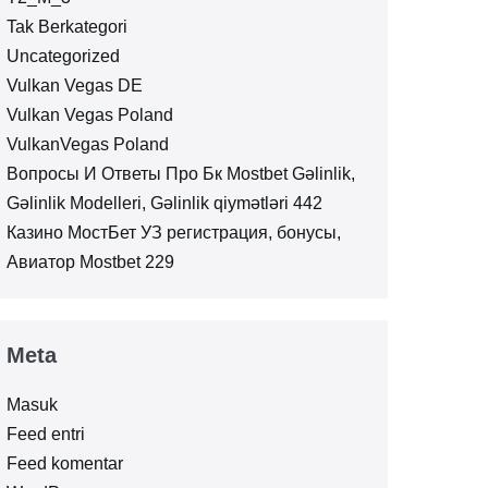
Tak Berkategori
Uncategorized
Vulkan Vegas DE
Vulkan Vegas Poland
VulkanVegas Poland
Вопросы И Ответы Про Бк Mostbet Gəlinlik,
Gəlinlik Modelleri, Gəlinlik qiymətləri 442
Казино МостБет УЗ регистрация, бонусы,
Авиатор Mostbet 229
Meta
Masuk
Feed entri
Feed komentar