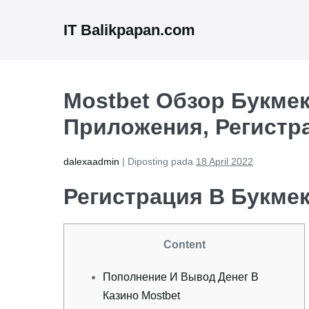
Lompat
ke
IT Balikpapan.com
konten
Mostbet Обзор Букме
Приложения, Регистр
dalexaadmin
|
Diposting pada
18 April 2022
Регистрация В Букмек
Content
Пополнение И Вывод Денег В
Казино Mostbet