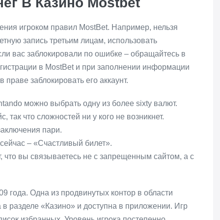
ег В Казино Mostbet
ения игроком правил MostBet. Например, нельзя
етную запись третьим лицам, использовать
сли вас заблокировали по ошибке – обращайтесь в
егистрации в MostBet и при заполнении информации
 праве заблокировать его аккаунт.
ntando можно выбрать одну из более sixty валют.
, так что сложностей ни у кого не возникнет.
заключения пари.
 сейчас – «Счастливый билет».
 что вы связываетесь не с запрещенным сайтом, а с
09 года. Одна из продвинутых контор в области
 в разделе «Казино» и доступна в приложении. Игр
писок избранных. Уровень игрока постепенно