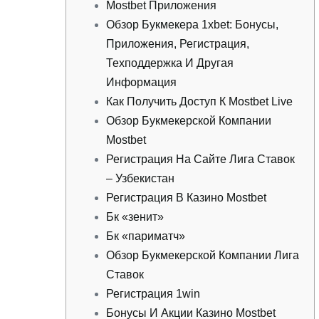
Mostbet Приложения
Обзор Букмекера 1xbet: Бонусы,
Приложения, Регистрация,
Техподдержка И Другая
Информация
Как Получить Доступ К Mostbet Live
Обзор Букмекерской Компании
Mostbet
Регистрация На Сайте Лига Ставок
– Узбекистан
Регистрация В Казино Mostbet
Бк «зенит»
Бк «париматч»
Обзор Букмекерской Компании Лига
Ставок
Регистрация 1win
Бонусы И Акции Казино Mostbet