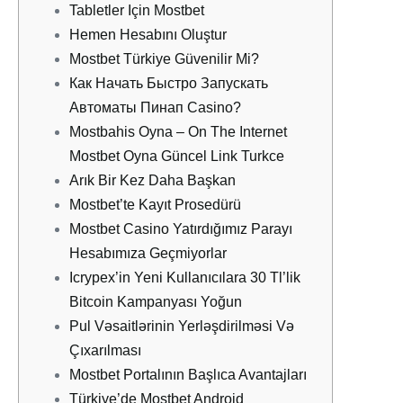
Tabletler Için Mostbet
Hemen Hesabını Oluştur
Mostbet Türkiye Güvenilir Mi?
Как Начать Быстро Запускать
Автоматы Пинап Casino?
Mostbahis Oyna – On The Internet
Mostbet Oyna Güncel Link Turkce
Arık Bir Kez Daha Başkan
Mostbet’te Kayıt Prosedürü
Mostbet Casino Yatırdığımız Parayı
Hesabımıza Geçmiyorlar
Icrypex’in Yeni Kullanıcılara 30 Tl’lik
Bitcoin Kampanyası Yoğun
Pul Vəsaitlərinin Yerləşdirilməsi Və
Çıxarılması
Mostbet Portalının Başlıca Avantajları
Türkiye’de Mostbet Android