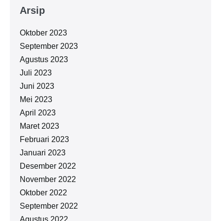
Arsip
Oktober 2023
September 2023
Agustus 2023
Juli 2023
Juni 2023
Mei 2023
April 2023
Maret 2023
Februari 2023
Januari 2023
Desember 2022
November 2022
Oktober 2022
September 2022
Agustus 2022