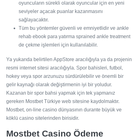
oyuncuların sürekli olarak oyuncular için en yeni
seviyeler açacak puanlar kazanmasını
sağlayacaktır.
Tüm bu yöntemler güvenli ve emniyetlidir ve ankle
rehab ebook para yatırma sprained ankle treatment
de çekme işlemleri için kullanılabilir.
Ya yukarıda belirtilen AppStore aracılığıyla ya da projenin
resmi internet sitesi aracılığıyla. Spor bahisleri, futbol, ​​
hokey veya spor arzunuzu sürdürülebilir ve önemli bir
gelir kaynağı olarak değiştirmenin iyi bir yoludur.
Kazanan bir spor bahsi yapmak için tek yapmanız
gereken Mostbet Türkiye web sitesine kaydolmaktır.
Mostbet, on-line casino dünyasının durante büyük ve
köklü casino sitelerinden birisidir.
Mostbet Casino Ödeme