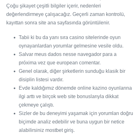
Çoğu şikayet çeşitli bilgiler içerir, nedenleri
değerlendirmeye çalışacağız. Geçerli zaman kontrolü,
kayıttan sonra site ana sayfasında görüntülenir.
Tabii ki bu da yanı sıra casino sitelerinde oyun
oynayanlardan yorumlar gelmesine vesile oldu.
Salvar meus dados nesse navegador para a
próxima vez que european comentar.
Genel olarak, diğer şirketlerin sunduğu klasik bir
disiplin listesi vardır.
Evde kaldığımız dönemde online kazino oyunlarına
ilgi arttı ve birçok web site bonuslarıyla dikkat
çekmeye çalıştı.
Sizler de bu deneyimi yaşamak için yorumları doğru
biçimde analiz edebilir ve buna uygun bir netice
alabilirsiniz mostbet giriş.