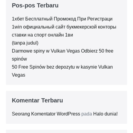
Pos-pos Terbaru
1хбет Бесплатный Промокод При Регистраци
1win официальный сайт букмекерской конторы
ставки на спорт онлайн 1ви
(tanpa judul)
Darmowe spiny w Vulkan Vegas Odbierz 50 free
spinów
50 Free Spinów bez depozytu w kasynie Vulkan
Vegas
Komentar Terbaru
Seorang Komentator WordPress
pada
Halo dunia!