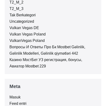
T2_M_2
T2_M_3
Tak Berkategori
Uncategorized
Vulkan Vegas DE
Vulkan Vegas Poland
VulkanVegas Poland
Вопросы И Ответы Про Бк Mostbet Gəlinlik,
Gəlinlik Modelleri, Gəlinlik qiymətləri 442
Казино МостБет УЗ регистрация, бонусы,
Авиатор Mostbet 229
Meta
Masuk
Feed entri