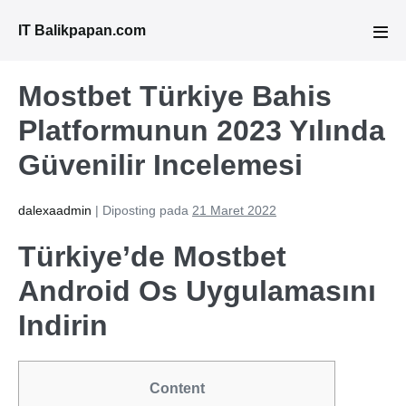
Lompat
IT Balikpapan.com
ke
Tog
Men
konten
Mostbet Türkiye Bahis
Platformunun 2023 Yılında
Güvenilir Incelemesi
dalexaadmin
|
Diposting pada
21 Maret 2022
Türkiye’de Mostbet
Android Os Uygulamasını
Indirin
Content