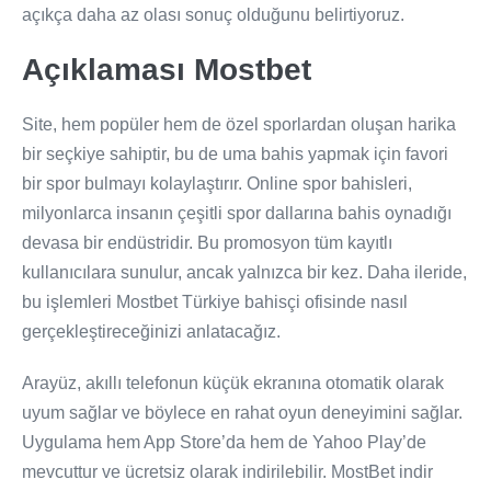
açıkça daha az olası sonuç olduğunu belirtiyoruz.
Açıklaması Mostbet
Site, hem popüler hem de özel sporlardan oluşan harika
bir seçkiye sahiptir, bu de uma bahis yapmak için favori
bir spor bulmayı kolaylaştırır. Online spor bahisleri,
milyonlarca insanın çeşitli spor dallarına bahis oynadığı
devasa bir endüstridir. Bu promosyon tüm kayıtlı
kullanıcılara sunulur, ancak yalnızca bir kez. Daha ileride,
bu işlemleri Mostbet Türkiye bahisçi ofisinde nasıl
gerçekleştireceğinizi anlatacağız.
Arayüz, akıllı telefonun küçük ekranına otomatik olarak
uyum sağlar ve böylece en rahat oyun deneyimini sağlar.
Uygulama hem App Store’da hem de Yahoo Play’de
mevcuttur ve ücretsiz olarak indirilebilir. MostBet indir