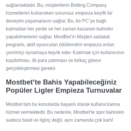
sağlamaktadır. Bu, müşterilerin Betting Company
hizmetlerini kullanırken sorunsuz empieza keyifli bir
deneyim yaşamalarını sağlar. Bu, bir PC’ye bağlı
kalmadan her yerde ve her zaman kazanan bahisler
yapabilmelerini sağlar. MostBet’in Müşteri sadakat
programı, aktif oyuncuları ödüllendirir empieza onları
çevrimiçi oynamaya teşvik eder. Katılmak için kullanıcının
kaydolması, ilk para yatırması ve birkaç görevi
gerçekleştirmesi gerekir.
Mostbet’te Bahis Yapabileceğiniz
Popüler Ligler Empieza Turnuvalar
Mostbet tüm bu konularda başarılı olarak kullanıcılarına
hizmet vermektedir. Bu nedenle, Mostbet’te spor bahisleri
sadece basit ve ilginç değil, aynı zamanda çok karlı!