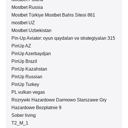
Mostbet Russia
Mostbet Türkiye Mostbet Bahis Sitesi 861
mostbet UZ
Mostbet Uzbekistan
Pin-Up Aviator: oyun qaydaları və strategiyaları 315
PinUp AZ
PinUp Azerbaydjan
PinUp Brazil
PinUp Kazahstan
PinUp Russian
PinUp Turkey
PL vulkan vegas
Rozrywki Hazardowe Darmowo Starszawe Gry
Hazardowe Bezpłatnie 9
Sober living
T2_M_1