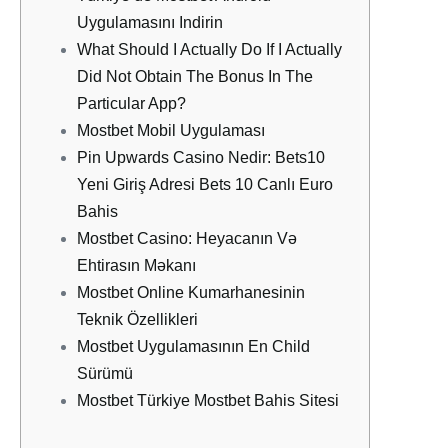
Uygulamasını Indirin
What Should I Actually Do If I Actually
Did Not Obtain The Bonus In The
Particular App?
Mostbet Mobil Uygulaması
Pin Upwards Casino Nedir: Bets10
Yeni Giriş Adresi Bets 10 Canlı Euro
Bahis
Mostbet Casino: Heyacanın Və
Ehtirasın Məkanı
Mostbet Online Kumarhanesinin
Teknik Özellikleri
Mostbet Uygulamasının En Child
Sürümü
Mostbet Türkiye Mostbet Bahis Sitesi