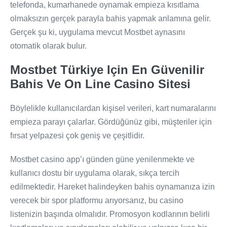
telefonda, kumarhanede oynamak empieza kısıtlama
olmaksızın gerçek parayla bahis yapmak anlamına gelir.
Gerçek şu ki, uygulama mevcut Mostbet aynasını
otomatik olarak bulur.
Mostbet Türkiye Için En Güvenilir
Bahis Ve On Line Casino Sitesi
Böylelikle kullanıcılardan kişisel verileri, kart numaralarını
empieza parayı çalarlar. Gördüğünüz gibi, müşteriler için
fırsat yelpazesi çok geniş ve çeşitlidir.
Mostbet casino app’ı günden güne yenilenmekte ve
kullanıcı dostu bir uygulama olarak, sıkça tercih
edilmektedir. Hareket halindeyken bahis oynamanıza izin
verecek bir spor platformu arıyorsanız, bu casino
listenizin başında olmalıdır. Promosyon kodlarının belirli