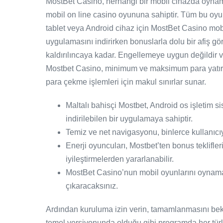
MostBet Casino, herhangi bir mobil cihazda oynama 
mobil on line casino oyununa sahiptir. Tüm bu oyunl
tablet veya Android cihaz için MostBet Casino mobi
uygulamasını indirirken bonuslarla dolu bir afiş gör
kaldırılıncaya kadar. Engellemeye uygun değildir ve
Mostbet Casino, minimum ve maksimum para yatır
para çekme işlemleri için makul sınırlar sunar.
Maltalı bahisçi Mostbet, Android os işletim 
indirilebilen bir uygulamaya sahiptir.
Temiz ve net navigasyonu, binlerce kullanıcı
Enerji oyuncuları, Mostbet’ten bonus teklifler
iyileştirmelerden yararlanabilir.
MostBet Casino’nun mobil oyunlarını oynaması
çıkaracaksınız.
Ardından kuruluma izin verin, tamamlanmasını bekle
temel versiyonunda olduğu gibi programda her türlü 