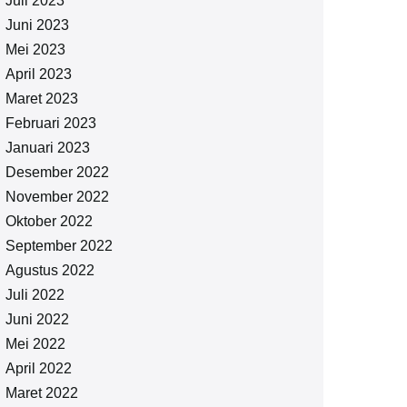
Juli 2023
Juni 2023
Mei 2023
April 2023
Maret 2023
Februari 2023
Januari 2023
Desember 2022
November 2022
Oktober 2022
September 2022
Agustus 2022
Juli 2022
Juni 2022
Mei 2022
April 2022
Maret 2022