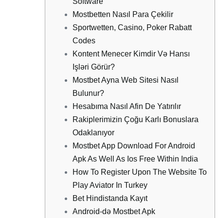
Software
Mostbetten Nasıl Para Çekilir
Sportwetten, Casino, Poker Rabatt
Codes
Kontent Menecer Kimdir Və Hansı
Işləri Görür?
Mostbet Ayna Web Sitesi Nasıl
Bulunur?
Hesabıma Nasıl Afin De Yatırılır
Rakiplerimizin Çoğu Karlı Bonuslara
Odaklanıyor
Mostbet App Download For Android
Apk As Well As Ios Free Within India
How To Register Upon The Website To
Play Aviator In Turkey
Bet Hindistanda Kayıt
Android-də Mostbet Apk