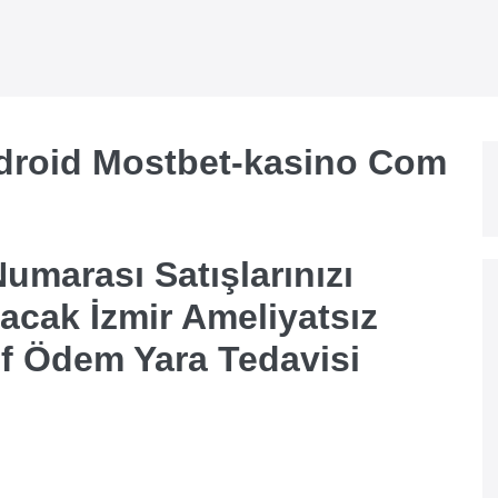
ndroid Mostbet-kasino Com
umarası Satışlarınızı
cak İzmir Ameliyatsız
nf Ödem Yara Tedavisi