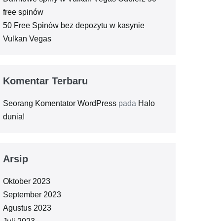
free spinów
50 Free Spinów bez depozytu w kasynie
Vulkan Vegas
Komentar Terbaru
Seorang Komentator WordPress
pada
Halo
dunia!
Arsip
Oktober 2023
September 2023
Agustus 2023