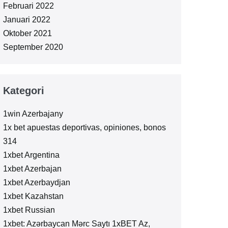
Februari 2022
Januari 2022
Oktober 2021
September 2020
Kategori
1win Azerbajany
1x bet apuestas deportivas, opiniones, bonos
314
1xbet Argentina
1xbet Azerbajan
1xbet Azerbaydjan
1xbet Kazahstan
1xbet Russian
1xbet: Azərbaycan Mərc Saytı 1xBET Az,