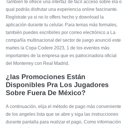
También te ofrece una interfaz de fácil acceso sobre ela o
qual podrás disfrutar una experiencia online fascinante.
Regístrate ya si no lo offers hecho y download la
aplicación durante tu celular. Para temas más formales,
también puedes escribirles por correo electrónico a La
compañía multinacional del sector de juego anunció este
martes la Copa Codere 2023, 1 de los eventos más
importantes de la empresa que es patrocinadora oficial
del Monterrey con Real Madrid.
¿las Promociones Están
Disponibles Pra Los Jugadores
Sobre Fuera De México?
A continuación, elija el método de pago más conveniente
de los angeles lista que se abre y siga las instrucciones
durante pantalla para realizar el pago. Como información