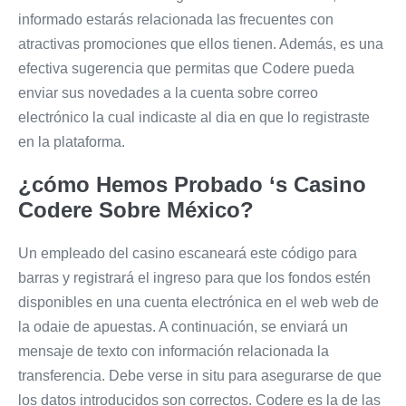
informado estarás relacionada las frecuentes con
atractivas promociones que ellos tienen. Además, es una
efectiva sugerencia que permitas que Codere pueda
enviar sus novedades a la cuenta sobre correo
electrónico la cual indicaste al dia en que lo registraste
en la plataforma.
¿cómo Hemos Probado ‘s Casino
Codere Sobre México?
Un empleado del casino escaneará este código para
barras y registrará el ingreso para que los fondos estén
disponibles en una cuenta electrónica en el web web de
la odaie de apuestas. A continuación, se enviará un
mensaje de texto con información relacionada la
transferencia. Debe verse in situ para asegurarse de que
los datos introducidos son correctos. Codere es la de las