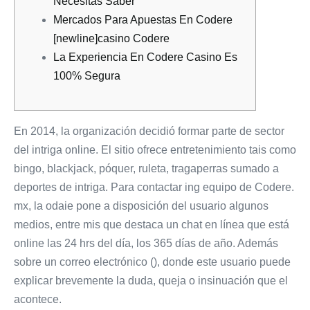
Necesitas Saber
Mercados Para Apuestas En Codere
[newline]casino Codere
La Experiencia En Codere Casino Es
100% Segura
En 2014, la organización decidió formar parte de sector
del intriga online. El sitio ofrece entretenimiento tais como
bingo, blackjack, póquer, ruleta, tragaperras sumado a
deportes de intriga. Para contactar ing equipo de Codere.
mx, la odaie pone a disposición del usuario algunos
medios, entre mis que destaca un chat en línea que está
online las 24 hrs del día, los 365 días de año. Además
sobre un correo electrónico (), donde este usuario puede
explicar brevemente la duda, queja o insinuación que el
acontece.