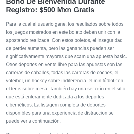
Bono De Bienvenida Durante
Registro: $500 Mxn Gratis
Para la cual el usuario gane, los resultados sobre todos
los juegos mostrados en este boleto deben unir con la
apostando realizada. Con estos boletos, el inseguridad
de perder aumenta, pero las ganancias pueden ser
significativamente mayores que scam una apuesta basic.
Otros deportes en vente libre para las apuestas son las
carreras de caballos, todas las carreras de coches, el
voleibol, un hockey sobre indiferencia, el minifútbol con
el tenis sobre mesa. También hay una sección en el sitio
que está enteramente dedicada a los deportes
cibernéticos. La listagem completa de deportes
disponibles para una experiencia de distraccion se
puede ver a continuación.