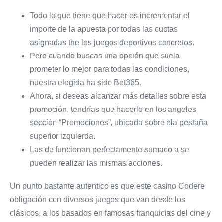
Todo lo que tiene que hacer es incrementar el
importe de la apuesta por todas las cuotas
asignadas the los juegos deportivos concretos.
Pero cuando buscas una opción que suela
prometer lo mejor para todas las condiciones,
nuestra elegida ha sido Bet365.
Ahora, si deseas alcanzar más detalles sobre esta
promoción, tendrías que hacerlo en los angeles
sección “Promociones”, ubicada sobre ela pestaña
superior izquierda.
Las de funcionan perfectamente sumado a se
pueden realizar las mismas acciones.
Un punto bastante autentico es que este casino Codere
obligación con diversos juegos que van desde los
clásicos, a los basados en famosas franquicias del cine y