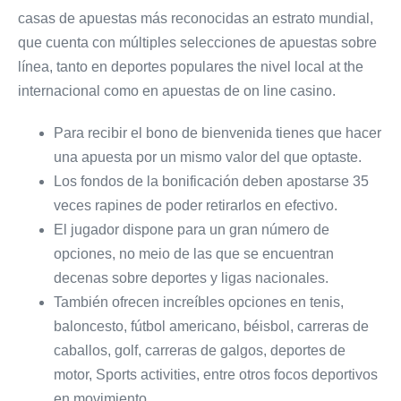
casas de apuestas más reconocidas an estrato mundial,
que cuenta con múltiples selecciones de apuestas sobre
línea, tanto en deportes populares the nivel local at the
internacional como en apuestas de on line casino.
Para recibir el bono de bienvenida tienes que hacer
una apuesta por un mismo valor del que optaste.
Los fondos de la bonificación deben apostarse 35
veces rapines de poder retirarlos en efectivo.
El jugador dispone para un gran número de
opciones, no meio de las que se encuentran
decenas sobre deportes y ligas nacionales.
También ofrecen increíbles opciones en tenis,
baloncesto, fútbol americano, béisbol, carreras de
caballos, golf, carreras de galgos, deportes de
motor, Sports activities, entre otros focos deportivos
en movimiento.