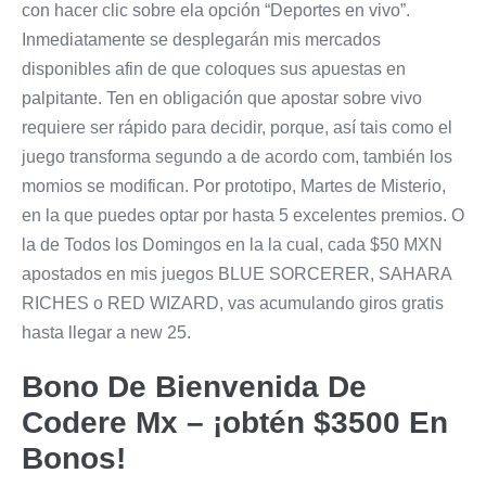
con hacer clic sobre ela opción “Deportes en vivo”.
Inmediatamente se desplegarán mis mercados
disponibles afin de que coloques sus apuestas en
palpitante. Ten en obligación que apostar sobre vivo
requiere ser rápido para decidir, porque, así tais como el
juego transforma segundo a de acordo com, también los
momios se modifican. Por prototipo, Martes de Misterio,
en la que puedes optar por hasta 5 excelentes premios. O
la de Todos los Domingos en la la cual, cada $50 MXN
apostados en mis juegos BLUE SORCERER, SAHARA
RICHES o RED WIZARD, vas acumulando giros gratis
hasta llegar a new 25.
Bono De Bienvenida De
Codere Mx – ¡obtén $3500 En
Bonos!