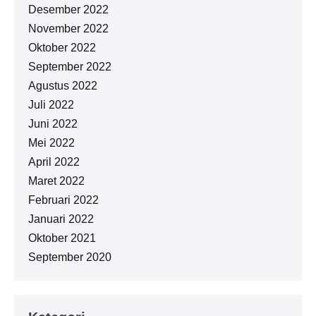
Desember 2022
November 2022
Oktober 2022
September 2022
Agustus 2022
Juli 2022
Juni 2022
Mei 2022
April 2022
Maret 2022
Februari 2022
Januari 2022
Oktober 2021
September 2020