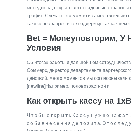
менеджера, открыты ли посадочные страницы п
трафик. Сделать это можно и самостоятельно 
таки через запрос в техподдержку, так как не
Bet = Moneyповторим, У
Условия
Об итогах работы и дальнейшем сотрудничеств
Соммерс, директор департамента партнерского
действий, много моментов мы согласовывали
[newline]Например, половозрастной и
Как открыть кассу на 1xB
Ч т о б ы о т к р ы т ь К а с с у, н у ж н о н а ж а т 
с о б а в н е с е н и я д е п о з и т а. Э т о с л е д