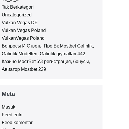
Tak Berkategori
Uncategorized
Vulkan Vegas DE
Vulkan Vegas Poland
VulkanVegas Poland
Вопросы И Ответы Про Бк Mostbet Gəlinlik,
Gəlinlik Modelleri, Gəlinlik qiymətləri 442
Казино МостБет УЗ регистрация, бонусы,
Авиатор Mostbet 229
Meta
Masuk
Feed entri
Feed komentar