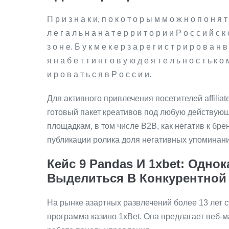
П р и з н а к и, п о к о т о р ы м м о ж н о п о н я т 
л е г а л ь н а н а т е р р и т о р и и Р о с с и й с к
з о н е. Б у к м е к е р з а р е г и с т р и р о в а н 
я н а б е т т и н г о в у ю д е я т е л ь н о с т ь к о 
и р о в а т ь с я в Р о с с и и.
Для активного привлечения посетителей affilia
готовый пакет креативов под любую действую
площадкам, в том числе B2B, как негатив к бр
публикации ролика доля негативных упоминани
Кейс 9 Pandas И 1xbet: Одно
Выделиться В Конкурентной
На рынке азартных развлечений более 13 лет 
программа казино 1xBet. Она предлагает веб-