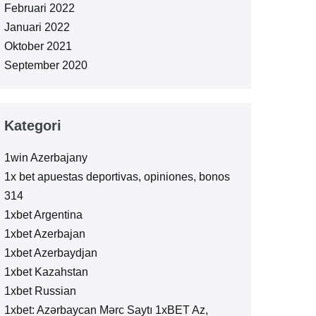
Februari 2022
Januari 2022
Oktober 2021
September 2020
Kategori
1win Azerbajany
1x bet apuestas deportivas, opiniones, bonos
314
1xbet Argentina
1xbet Azerbajan
1xbet Azerbaydjan
1xbet Kazahstan
1xbet Russian
1xbet: Azərbaycan Mərc Saytı 1xBET Az,