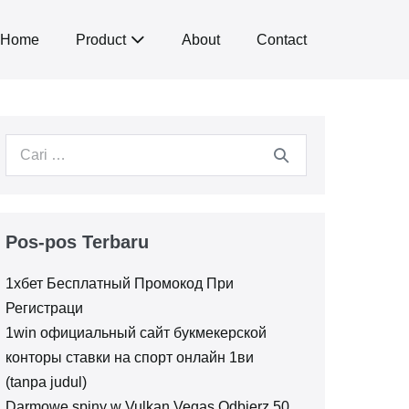
Home
Product
About
Contact
Pencarian
untuk:
Pos-pos Terbaru
1хбет Бесплатный Промокод При
Регистраци
1win официальный сайт букмекерской
конторы ставки на спорт онлайн 1ви
(tanpa judul)
Darmowe spiny w Vulkan Vegas Odbierz 50