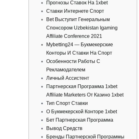
Прогнозы Ставок На 1xbet
Ставки Интернете Спорт
Bet Выступит Генеральным
Спонсором Uzbekistan Igaming
Affiliate Conference 2021
Mybetting24 — Букмекерские
Конторы И Ставки На Спорт
Особенности Работы С
Рекламодателем
Личный Ассистент
Партнерская Программа 1xbet
Affiliate Marketers От Казино 1xbet
Тип Спорт Ставки
О Букмекерской Конторе 1xbet
Бет Партнерская Программа
Вывод Средств
Бренды Партнерской Программы