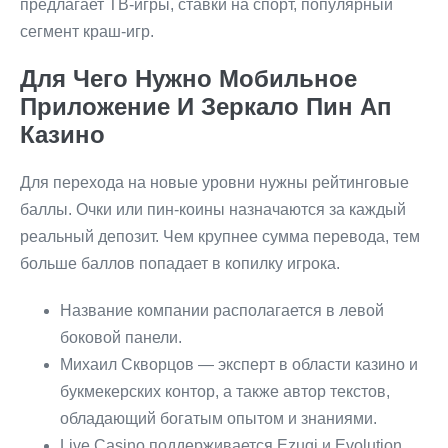
предлагает ТВ-игры, ставки на спорт, популярный
сегмент краш-игр.
Для Чего Нужно Мобильное
Приложение И Зеркало Пин Ап
Казино
Для перехода на новые уровни нужны рейтинговые
баллы. Очки или пин-коины назначаются за каждый
реальный депозит. Чем крупнее сумма перевода, тем
больше баллов попадает в копилку игрока.
Название компании располагается в левой
боковой панели.
Михаил Скворцов — эксперт в области казино и
букмекерских контор, а также автор текстов,
обладающий богатым опытом и знаниями.
Live Casino поддерживается Ezugi и Evolution