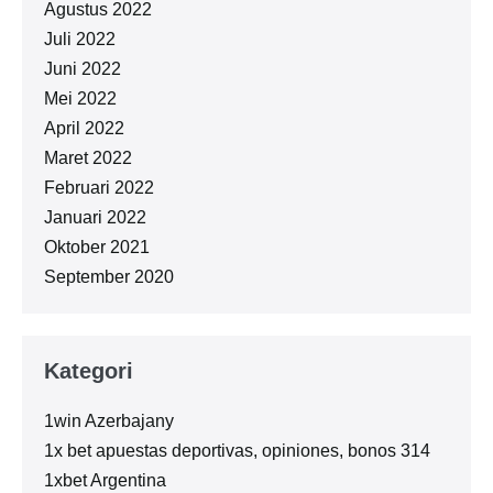
Agustus 2022
Juli 2022
Juni 2022
Mei 2022
April 2022
Maret 2022
Februari 2022
Januari 2022
Oktober 2021
September 2020
Kategori
1win Azerbajany
1x bet apuestas deportivas, opiniones, bonos 314
1xbet Argentina