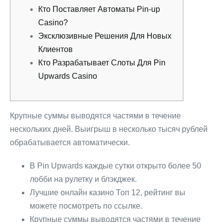
Кто Поставляет Автоматы Pin-up
Casino?
Эксклюзивные Решения Для Новых
Клиентов
Кто Разрабатывает Слоты Для Pin
Upwards Casino
Крупные суммы выводятся частями в течение
нескольких дней. Выигрыш в несколько тысяч рублей
обрабатывается автоматически.
В Pin Upwards каждые сутки открыто более 50
лобби на рулетку и блэкджек.
Лучшие онлайн казино Топ 12, рейтинг вы
можете посмотреть по ссылке.
Крупные суммы выводятся частями в течение