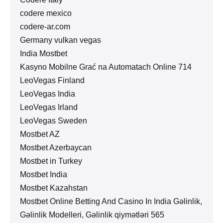
codere mexico
codere-ar.com
Germany vulkan vegas
India Mostbet
Kasyno Mobilne Grać na Automatach Online 714
LeoVegas Finland
LeoVegas India
LeoVegas Irland
LeoVegas Sweden
Mostbet AZ
Mostbet Azerbaycan
Mostbet in Turkey
Mostbet India
Mostbet Kazahstan
Mostbet Online Betting And Casino In India Gəlinlik,
Gəlinlik Modelleri, Gəlinlik qiymətləri 565