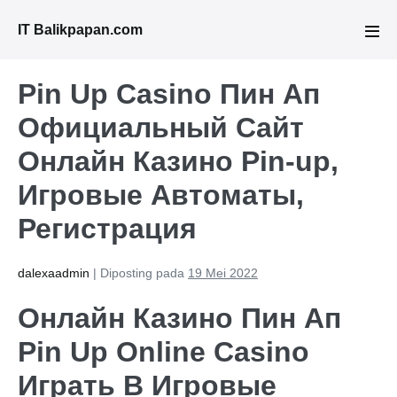
Lompat
IT Balikpapan.com
ke
Tog
Men
konten
Pin Up Casino Пин Ап
Официальный Сайт
Онлайн Казино Pin-up,
Игровые Автоматы,
Регистрация
dalexaadmin
|
Diposting pada
19 Mei 2022
Онлайн Казино Пин Ап
Pin Up Online Casino
Играть В Игровые