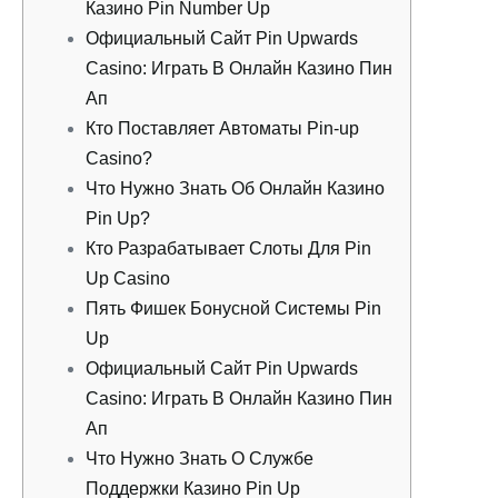
Казино Pin Number Up
Официальный Сайт Pin Upwards
Casino: Играть В Онлайн Казино Пин
Ап
Кто Поставляет Автоматы Pin-up
Casino?
Что Нужно Знать Об Онлайн Казино
Pin Up?
Кто Разрабатывает Слоты Для Pin
Up Casino
Пять Фишек Бонусной Системы Pin
Up
Официальный Сайт Pin Upwards
Casino: Играть В Онлайн Казино Пин
Ап
Что Нужно Знать О Службе
Поддержки Казино Pin Up