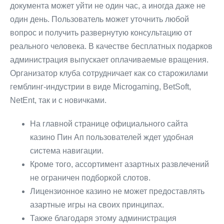
документа может уйти не один час, а иногда даже не
один день. Пользователь может уточнить любой
вопрос и получить развернутую консультацию от
реального человека. В качестве бесплатных подарков
администрация выпускает оплачиваемые вращения.
Организатор клуба сотрудничает как со старожилами
гемблинг-индустрии в виде Microgaming, BetSoft,
NetEnt, так и с новичками.
На главной странице официального сайта
казино Пин Ап пользователей ждет удобная
система навигации.
Кроме того, ассортимент азартных развлечений
не ограничен подборкой слотов.
Лицензионное казино не может предоставлять
азартные игры на своих принципах.
Также благодаря этому администрация