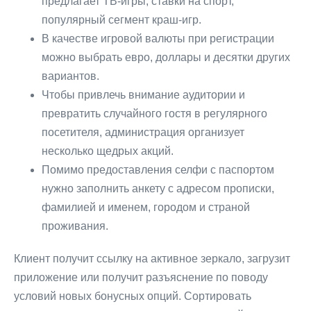
предлагает ТВ-игры, ставки на спорт,
популярный сегмент краш-игр.
В качестве игровой валюты при регистрации
можно выбрать евро, доллары и десятки других
вариантов.
Чтобы привлечь внимание аудитории и
превратить случайного гостя в регулярного
посетителя, администрация организует
несколько щедрых акций.
Помимо предоставления селфи с паспортом
нужно заполнить анкету с адресом прописки,
фамилией и именем, городом и страной
проживания.
Клиент получит ссылку на активное зеркало, загрузит
приложение или получит разъяснение по поводу
условий новых бонусных опций. Сортировать