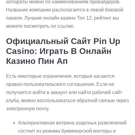
аппараты можно по наименованиям провайдеров.
Название компании располагается в левой боковой
панели. Лучшие онлайн казино Топ 12, рейтинг вы
можете посмотреть по ссылке.
Официальный Сайт Pin Up
Casino: Играть В Онлайн
Казино Пин Ап
Есть некоторые ограничения, которые касаются
правил пользовательского соглашения. Если не
получается войти в аккаунт или найти рабочий сайт
клуба, можно воспользоваться обратной связью через
электронную почту.
Альтернативная витрина азартных развлечений
состоит из режима букмекерской конторы и