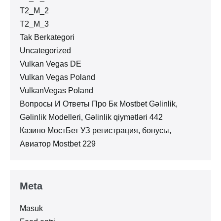
T2_M_2
T2_M_3
Tak Berkategori
Uncategorized
Vulkan Vegas DE
Vulkan Vegas Poland
VulkanVegas Poland
Вопросы И Ответы Про Бк Mostbet Gəlinlik,
Gəlinlik Modelleri, Gəlinlik qiymətləri 442
Казино МостБет УЗ регистрация, бонусы,
Авиатор Mostbet 229
Meta
Masuk