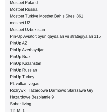
Mostbet Poland
Mostbet Russia
Mostbet Türkiye Mostbet Bahis Sitesi 861
mostbet UZ
Mostbet Uzbekistan
Pin-Up Aviator: oyun qaydaları və strategiyaları 315
PinUp AZ
PinUp Azerbaydjan
PinUp Brazil
PinUp Kazahstan
PinUp Russian
PinUp Turkey
PL vulkan vegas
Rozrywki Hazardowe Darmowo Starszawe Gry
Hazardowe Bezpłatnie 9
Sober living
T2_M_1