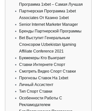
Программа 1xbet – Самая Лучшая
Партнерская Программа 1xbet
Associates От Казино 1xbet
Senior Internet Marketer Manager
Бренды Партнерской Программы
Bet Выступит Генеральным
Спонсором Uzbekistan Igaming
Affiliate Conference 2021
Букмекеры Кто Выиграет
Ставки Интернете Спорт
Смотреть Видео Спорт Ставки
Прогнозы Ставок На 1xbet
Личный Ассистент
Тип Спорт Ставки
Особенности Работы С
Рекламодателем