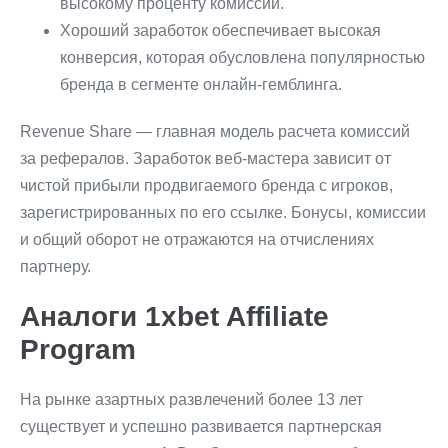
высокому проценту комиссии.
Хороший заработок обеспечивает высокая
конверсия, которая обусловлена популярностью
бренда в сегменте онлайн-гемблинга.
Revenue Share — главная модель расчета комиссий
за рефералов. Заработок веб-мастера зависит от
чистой прибыли продвигаемого бренда с игроков,
зарегистрированных по его ссылке. Бонусы, комиссии
и общий оборот не отражаются на отчислениях
партнеру.
Аналоги 1xbet Affiliate
Program
На рынке азартных развлечений более 13 лет
существует и успешно развивается партнерская