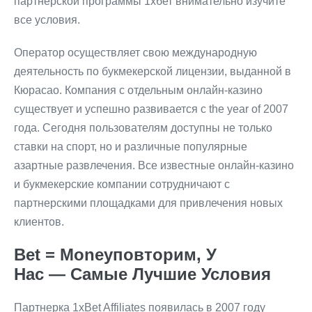
партнерской программы 1хбет внимательно изучите
все условия.
Оператор осуществляет свою международную
деятельность по букмекерской лицензии, выданной в
Кюрасао. Компания с отдельным онлайн-казино
существует и успешно развивается с the year of 2007
года. Сегодня пользователям доступны не только
ставки на спорт, но и различные популярные
азартные развлечения. Все известные онлайн-казино
и букмекерские компании сотрудничают с
партнерскими площадками для привлечения новых
клиентов.
Bet = Moneyповторим, У
Нас — Самые Лучшие Условия
Партнерка 1xBet Affiliates появилась в 2007 году