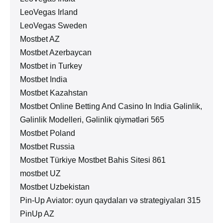
LeoVegas Irland
LeoVegas Sweden
Mostbet AZ
Mostbet Azerbaycan
Mostbet in Turkey
Mostbet India
Mostbet Kazahstan
Mostbet Online Betting And Casino In India Gəlinlik,
Gəlinlik Modelleri, Gəlinlik qiymətləri 565
Mostbet Poland
Mostbet Russia
Mostbet Türkiye Mostbet Bahis Sitesi 861
mostbet UZ
Mostbet Uzbekistan
Pin-Up Aviator: oyun qaydaları və strategiyaları 315
PinUp AZ