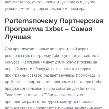
веб-мастеров, узнать процентную ставку и другие
условия можно у персонального менеджера.
Parternsпочему Партнерская
Программа 1xbet – Самая
Лучшая
Для привлечения новых пользователей через
реферальную программу 1xbet существует система
бонусов. Kz компания дает 200% бонус игрокам на
первый депозит, бонусы за экспресс и за серию
проигранных ставок, раздает ваучеры, промокоды и
др. Как и все партнерские программы партнерка 1xbet
предлагает большой выбор событий для беттинга.
Также есть ставки на TV-игры, ежемесячно
проводятся разные конкурсы, между активными
пользователями проводятся турниры. Компания дает