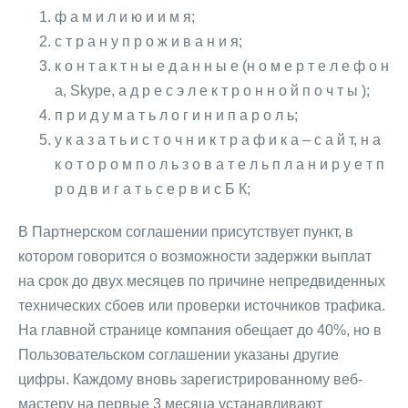
ф а м и л и ю и и м я;
с т р а н у п р о ж и в а н и я;
к о н т а к т н ы е д а н н ы е (н о м е р т е л е ф о н
а, Skype, а д р е с э л е к т р о н н о й п о ч т ы );
п р и д у м а т ь л о г и н и п а р о л ь;
у к а з а т ь и с т о ч н и к т р а ф и к а – с а й т, н а
к о т о р о м п о л ь з о в а т е л ь п л а н и р у е т п
р о д в и г а т ь с е р в и с Б К;
В Партнерском соглашении присутствует пункт, в
котором говорится о возможности задержки выплат
на срок до двух месяцев по причине непредвиденных
технических сбоев или проверки источников трафика.
На главной странице компания обещает до 40%, но в
Пользовательском соглашении указаны другие
цифры. Каждому вновь зарегистрированному веб-
мастеру на первые 3 месяца устанавливают