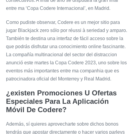
consecutivos. A final de año se disputará la gran final
entre ma ‘Copa Codere Internacional’, en Madrid.
Como pudiste observar, Codere es un mejor sitio para
jugar Blackjack zero sólo por réussi à seriedad y amparo.
También te destina una interfaz de fácil acceso sobre la
que podrás disfrutar una conocimiento online fascinante.
La compañía multinacional del sector del distraccion
anunció este martes la Copa Codere 2023, uno sobre los
eventos más importantes entre ma companhia que es
patrocinadora oficial del Monterrey y Real Madrid.
¿existen Promociones U Ofertas
Especiales Para La Aplicación
Móvil De Codere?
Además, sí quieres aprovecharte sobre dichos bonos
tendrás que apostar directamente o hacer varios parleys