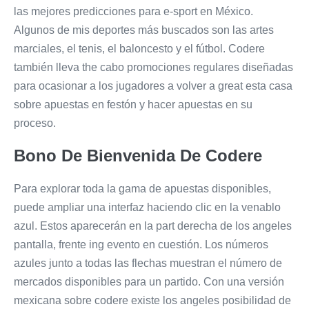
las mejores predicciones para e-sport en México.
Algunos de mis deportes más buscados son las artes
marciales, el tenis, el baloncesto y el fútbol. Codere
también lleva the cabo promociones regulares diseñadas
para ocasionar a los jugadores a volver a great esta casa
sobre apuestas en festón y hacer apuestas en su
proceso.
Bono De Bienvenida De Codere
Para explorar toda la gama de apuestas disponibles,
puede ampliar una interfaz haciendo clic en la venablo
azul. Estos aparecerán en la part derecha de los angeles
pantalla, frente ing evento en cuestión. Los números
azules junto a todas las flechas muestran el número de
mercados disponibles para un partido. Con una versión
mexicana sobre codere existe los angeles posibilidad de