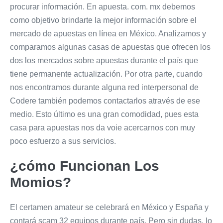
procurar información. En apuesta. com. mx debemos
como objetivo brindarte la mejor información sobre el
mercado de apuestas en línea en México. Analizamos y
comparamos algunas casas de apuestas que ofrecen los
dos los mercados sobre apuestas durante el país que
tiene permanente actualización. Por otra parte, cuando
nos encontramos durante alguna red interpersonal de
Codere también podemos contactarlos através de ese
medio. Esto último es una gran comodidad, pues esta
casa para apuestas nos da voie acercarnos con muy
poco esfuerzo a sus servicios.
¿cómo Funcionan Los
Momios?
El certamen amateur se celebrará en México y España y
contará scam 32 equipos durante país. Pero sin dudas, lo