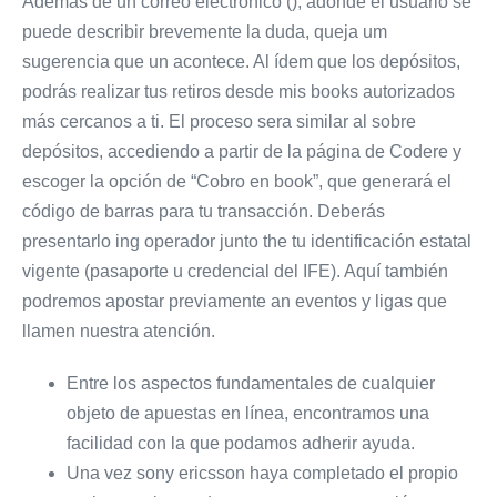
Además de un correo electrónico (), adonde el usuario se
puede describir brevemente la duda, queja um
sugerencia que un acontece. Al ídem que los depósitos,
podrás realizar tus retiros desde mis books autorizados
más cercanos a ti. El proceso sera similar al sobre
depósitos, accediendo a partir de la página de Codere y
escoger la opción de “Cobro en book”, que generará el
código de barras para tu transacción. Deberás
presentarlo ing operador junto the tu identificación estatal
vigente (pasaporte u credencial del IFE). Aquí también
podremos apostar previamente an eventos y ligas que
llamen nuestra atención.
Entre los aspectos fundamentales de cualquier
objeto de apuestas en línea, encontramos una
facilidad con la que podamos adherir ayuda.
Una vez sony ericsson haya completado el propio