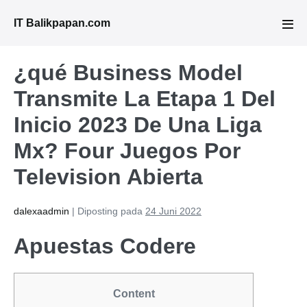
Lompat
IT Balikpapan.com
ke
Tog
Men
konten
¿qué Business Model
Transmite La Etapa 1 Del
Inicio 2023 De Una Liga
Mx? Four Juegos Por
Television Abierta
dalexaadmin
|
Diposting pada
24 Juni 2022
Apuestas Codere
Content