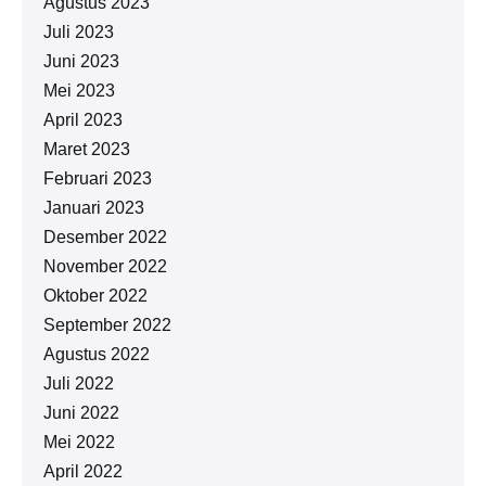
Agustus 2023
Juli 2023
Juni 2023
Mei 2023
April 2023
Maret 2023
Februari 2023
Januari 2023
Desember 2022
November 2022
Oktober 2022
September 2022
Agustus 2022
Juli 2022
Juni 2022
Mei 2022
April 2022