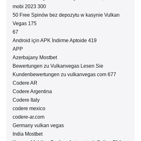
mobi 2023 300
50 Free Spinów bez depozytu w kasynie Vulkan
Vegas 175
67
Android için APK İndirme Aptoide 419
APP
Azerbajany Mostbet
Bewertungen zu Vulkanvegas Lesen Sie
Kundenbewertungen zu vulkanvegas com 677
Codere AR
Codere Argentina
Codere Italy
codere mexico
codere-ar.com
Germany vulkan vegas
India Mostbet