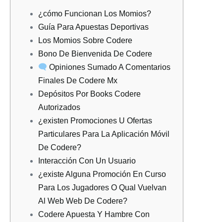
¿cómo Funcionan Los Momios?
Guía Para Apuestas Deportivas
Los Momios Sobre Codere
Bono De Bienvenida De Codere
Opiniones Sumado A Comentarios
Finales De Codere Mx
Depósitos Por Books Codere
Autorizados
¿existen Promociones U Ofertas
Particulares Para La Aplicación Móvil
De Codere?
Interacción Con Un Usuario
¿existe Alguna Promoción En Curso
Para Los Jugadores O Qual Vuelvan
Al Web Web De Codere?
Codere Apuesta Y Hambre Con