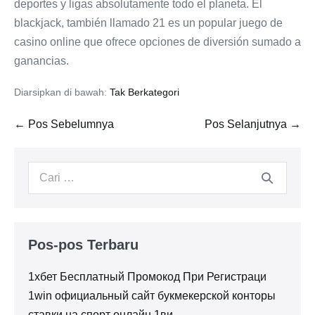
deportes y ligas absolutamente todo el planeta. El
blackjack, también llamado 21 es un popular juego de
casino online que ofrece opciones de diversión sumado a
ganancias.
Diarsipkan di bawah:
Tak Berkategori
Navigasi
← Pos Sebelumnya
Pos Selanjutnya →
Tulisan
Pencarian
untuk:
Pos-pos Terbaru
1хбет Бесплатный Промокод При Регистраци
1win официальный сайт букмекерской конторы
ставки на спорт онлайн 1ви