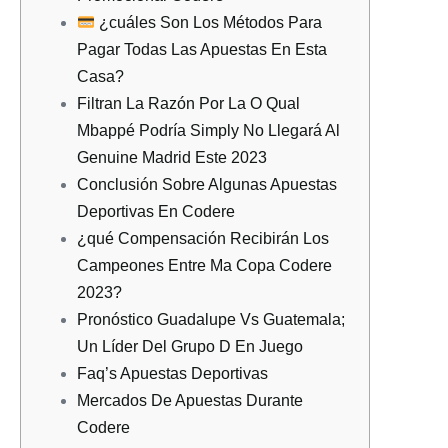
¿cuáles Son Los Métodos Para
Pagar Todas Las Apuestas En Esta
Casa?
Filtran La Razón Por La O Qual
Mbappé Podría Simply No Llegará Al
Genuine Madrid Este 2023
Conclusión Sobre Algunas Apuestas
Deportivas En Codere
¿qué Compensación Recibirán Los
Campeones Entre Ma Copa Codere
2023?
Pronóstico Guadalupe Vs Guatemala;
Un Líder Del Grupo D En Juego
Faq’s Apuestas Deportivas
Mercados De Apuestas Durante
Codere