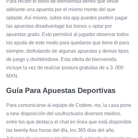
Para recibir el bono de bienvenida tienes que llevar
adelante una apuesta por el mismo monto del que
optaste. Así mismo, sobre ela app puedes preferir pagar
las apuestas disadvantage tus bonos u optar por
apuestas gratis. Esto permitirá al jugador observar todos
los ayuda de este modo para quedarse que tiene él para
siempre, disfrutando de algunas apuestas y demas tipos
de juego y divirtiéndose. Esta oferta de bienvenida
incluye la vez de realizar postura gratuitas de a 3. 000
MXN.
Guía Para Apuestas Deportivas
Para comunicarse al equipo de Codere. mx, la casa pone
a new disposición del usufructuario diversos medios,
entre los que destaca el chat en línea que está disponible
las twenty-four horas del día, los 365 días del año.