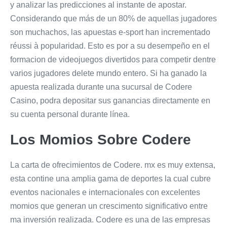
y analizar las predicciones al instante de apostar.
Considerando que más de un 80% de aquellas jugadores
son muchachos, las apuestas e-sport han incrementado
réussi à popularidad. Esto es por a su desempeño en el
formacion de videojuegos divertidos para competir dentre
varios jugadores delete mundo entero. Si ha ganado la
apuesta realizada durante una sucursal de Codere
Casino, podra depositar sus ganancias directamente en
su cuenta personal durante línea.
Los Momios Sobre Codere
La carta de ofrecimientos de Codere. mx es muy extensa,
esta contine una amplia gama de deportes la cual cubre
eventos nacionales e internacionales con excelentes
momios que generan un crescimento significativo entre
ma inversión realizada. Codere es una de las empresas