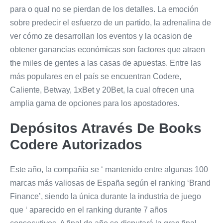
para o qual no se pierdan de los detalles. La emoción
sobre predecir el esfuerzo de un partido, la adrenalina de
ver cómo ze desarrollan los eventos y la ocasion de
obtener ganancias económicas son factores que atraen
the miles de gentes a las casas de apuestas. Entre las
más populares en el país se encuentran Codere,
Caliente, Betway, 1xBet y 20Bet, la cual ofrecen una
amplia gama de opciones para los apostadores.
Depósitos Através De Books
Codere Autorizados
Este año, la compañía se ‘ mantenido entre algunas 100
marcas más valiosas de España según el ranking ‘Brand
Finance’, siendo la única durante la industria de juego
que ‘ aparecido en el ranking durante 7 años