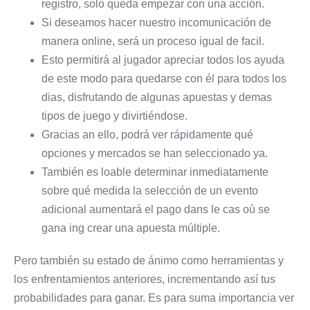
registro, solo queda empezar con una acción.
Si deseamos hacer nuestro incomunicación de
manera online, será un proceso igual de facil.
Esto permitirá al jugador apreciar todos los ayuda
de este modo para quedarse con él para todos los
dias, disfrutando de algunas apuestas y demas
tipos de juego y divirtiéndose.
Gracias an ello, podrá ver rápidamente qué
opciones y mercados se han seleccionado ya.
También es loable determinar inmediatamente
sobre qué medida la selección de un evento
adicional aumentará el pago dans le cas où se
gana ing crear una apuesta múltiple.
Pero también su estado de ánimo como herramientas y
los enfrentamientos anteriores, incrementando así tus
probabilidades para ganar. Es para suma importancia ver