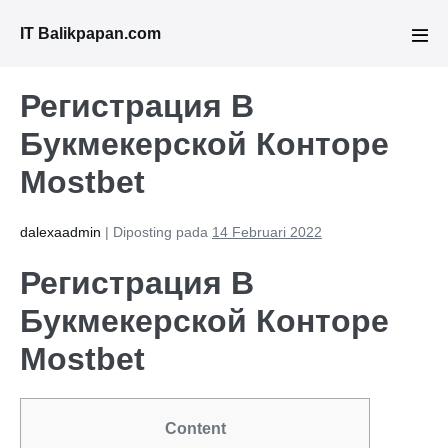
Lompat
IT Balikpapan.com
ke
Tog
Men
konten
Регистрация В
Букмекерской Конторе
Mostbet
dalexaadmin
|
Diposting pada
14 Februari 2022
Регистрация В
Букмекерской Конторе
Mostbet
Content