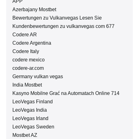
APP
Azerbajany Mostbet
Bewertungen zu Vulkanvegas Lesen Sie
Kundenbewertungen zu vulkanvegas com 677
Codere AR
Codere Argentina
Codere Italy
codere mexico
codere-ar.com
Germany vulkan vegas
India Mostbet
Kasyno Mobilne Grać na Automatach Online 714
LeoVegas Finland
LeoVegas India
LeoVegas Irland
LeoVegas Sweden
Mostbet AZ