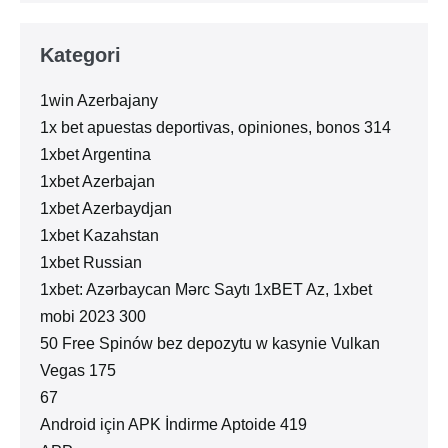
Kategori
1win Azerbajany
1x bet apuestas deportivas, opiniones, bonos 314
1xbet Argentina
1xbet Azerbajan
1xbet Azerbaydjan
1xbet Kazahstan
1xbet Russian
1xbet: Azərbaycan Mərc Saytı 1xBET Az, 1xbet
mobi 2023 300
50 Free Spinów bez depozytu w kasynie Vulkan
Vegas 175
67
Android için APK İndirme Aptoide 419