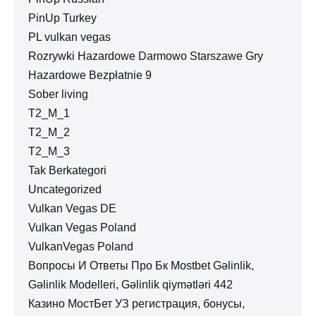
PinUp Turkey
PL vulkan vegas
Rozrywki Hazardowe Darmowo Starszawe Gry
Hazardowe Bezpłatnie 9
Sober living
T2_M_1
T2_M_2
T2_M_3
Tak Berkategori
Uncategorized
Vulkan Vegas DE
Vulkan Vegas Poland
VulkanVegas Poland
Вопросы И Ответы Про Бк Mostbet Gəlinlik,
Gəlinlik Modelleri, Gəlinlik qiymətləri 442
Казино МостБет УЗ регистрация, бонусы,