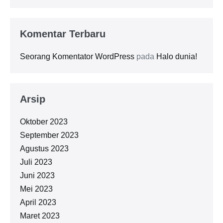
Komentar Terbaru
Seorang Komentator WordPress
pada
Halo dunia!
Arsip
Oktober 2023
September 2023
Agustus 2023
Juli 2023
Juni 2023
Mei 2023
April 2023
Maret 2023