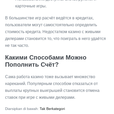
карточные игры.
В большинстве игр расчёт ведётся в кредитах,
пользователи могут самостоятельно определить
стоимость кредита. Недостатком казино с живыми
дилерами становится то, что поиграть в него удаётся
не так часто.
Какими Способами Можно
Пополнить Счёт?
Сама работа казино тоже вызывает множество
нареканий. Популярным способом отказаться от
выплаты крупных выигрышей становится отмена
ставок при игре с живыми дилерами.
Diarsipkan di bawah:
Tak Berkategori