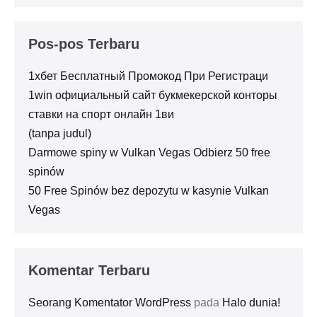
Pos-pos Terbaru
1хбет Бесплатный Промокод При Регистраци
1win официальный сайт букмекерской конторы
ставки на спорт онлайн 1ви
(tanpa judul)
Darmowe spiny w Vulkan Vegas Odbierz 50 free
spinów
50 Free Spinów bez depozytu w kasynie Vulkan
Vegas
Komentar Terbaru
Seorang Komentator WordPress
pada
Halo dunia!