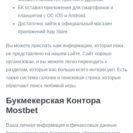
БК оставил приложения для смартфонов и
планшетов с ОС iOS и Android.
Достаточно зайти в официальный магазин
приложений App Store.
Вы можете прислать нам информацию, которая пока
не представлено на нашем сайте. Сайт хорошо
организован, и вы можете легко переходить к
разделам, которые вас больше всего интересуют. Есть
также система галочек и поисковая строка, которые
облегчают поиск любимой игры.
Букмекерская Контора
Mostbet
Ваша личная информация и финансовые данные