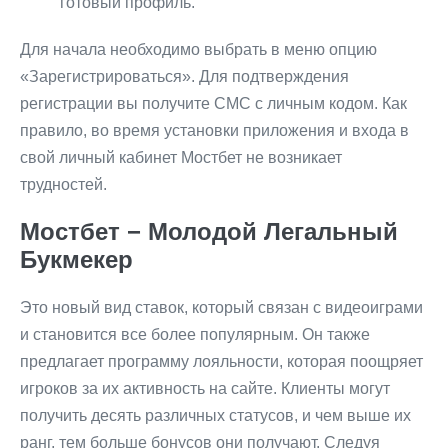
готовый профиль.
Для начала необходимо выбрать в меню опцию
«Зарегистрироваться». Для подтверждения
регистрации вы получите СМС с личным кодом. Как
правило, во время установки приложения и входа в
свой личный кабинет Мостбет не возникает
трудностей.
Мостбет − Молодой Легальный
Букмекер
Это новый вид ставок, который связан с видеоиграми
и становится все более популярным. Он также
предлагает программу лояльности, которая поощряет
игроков за их активность на сайте. Клиенты могут
получить десять различных статусов, и чем выше их
ранг, тем больше бонусов они получают. Следуя