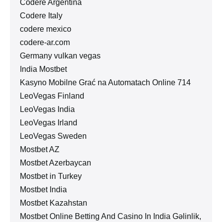
Codere Argentina
Codere Italy
codere mexico
codere-ar.com
Germany vulkan vegas
India Mostbet
Kasyno Mobilne Grać na Automatach Online 714
LeoVegas Finland
LeoVegas India
LeoVegas Irland
LeoVegas Sweden
Mostbet AZ
Mostbet Azerbaycan
Mostbet in Turkey
Mostbet India
Mostbet Kazahstan
Mostbet Online Betting And Casino In India Gəlinlik,