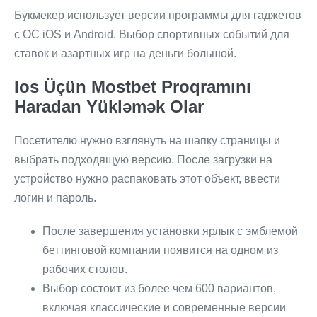
Букмекер использует версии программы для гаджетов
с ОС iOS и Android. Выбор спортивных событий для
ставок и азартных игр на деньги большой.
Ios Üçün Mostbet Proqramını
Haradan Yükləmək Olar
Посетителю нужно взглянуть на шапку страницы и
выбрать подходящую версию. После загрузки на
устройство нужно распаковать этот объект, ввести
логин и пароль.
После завершения установки ярлык с эмблемой
беттинговой компании появится на одном из
рабочих столов.
Выбор состоит из более чем 600 вариантов,
включая классические и современные версии