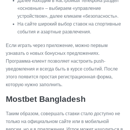
Далее находим в настройках телефона раздел
«основные» – выбираем «управление
устройством», далее кликаем «безопасность».
На сайте широкий выбор ставок на спортивные
события и азартные развлечения.
Если играть через приложение, можно первым
узнавать о новых бонусных предложениях.
Программа-клиент позволяет настроить push-
уведомления и всегда быть в курсе событий. После
этого появится простая регистрационная форма,
которую нужно заполнить.
Mostbet Bangladesh
Таким образом, совершать ставки стало доступно не
только на официальном сайте или в мобильной
версии, но и в приложении. Игрок может находиться в