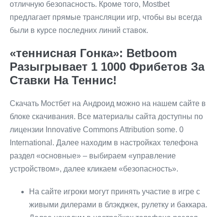
отличную безопасность. Кроме того, Mostbet
предлагает прямые трансляции игр, чтобы вы всегда
были в курсе последних линий ставок.
«теннисная Гонка»: Betboom
Разыгрывает 1 1000 Фрибетов За
Ставки На Теннис!
Скачать Мостбет на Андроид можно на нашем сайте в
блоке скачивания. Все материалы сайта доступны по
лицензии Innovative Commons Attribution some. 0
International. Далее находим в настройках телефона
раздел «основные» – выбираем «управление
устройством», далее кликаем «безопасность».
На сайте игроки могут принять участие в игре с
живыми дилерами в блэкджек, рулетку и баккара.