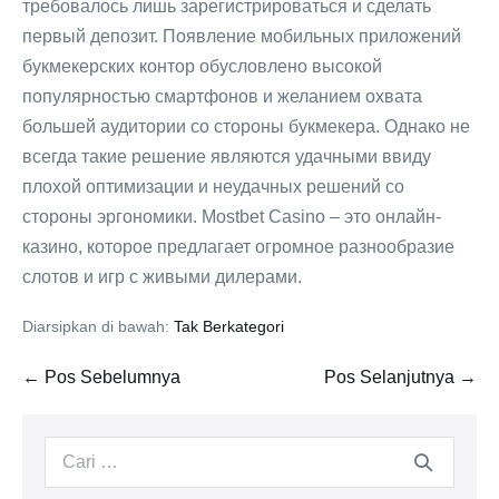
требовалось лишь зарегистрироваться и сделать
первый депозит. Появление мобильных приложений
букмекерских контор обусловлено высокой
популярностью смартфонов и желанием охвата
большей аудитории со стороны букмекера. Однако не
всегда такие решение являются удачными ввиду
плохой оптимизации и неудачных решений со
стороны эргономики. Mostbet Casino – это онлайн-
казино, которое предлагает огромное разнообразие
слотов и игр с живыми дилерами.
Diarsipkan di bawah:
Tak Berkategori
Navigasi
← Pos Sebelumnya
Pos Selanjutnya →
Tulisan
Pencarian
untuk: