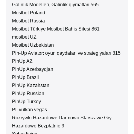
Gəlinlik Modelleri, Gəlinlik qiymətləri 565
Mostbet Poland
Mostbet Russia
Mostbet Türkiye Mostbet Bahis Sitesi 861
mostbet UZ
Mostbet Uzbekistan
Pin-Up Aviator: oyun qaydaları və strategiyaları 315
PinUp AZ
PinUp Azerbaydjan
PinUp Brazil
PinUp Kazahstan
PinUp Russian
PinUp Turkey
PL vulkan vegas
Rozrywki Hazardowe Darmowo Starszawe Gry
Hazardowe Bezpłatnie 9
Sober living