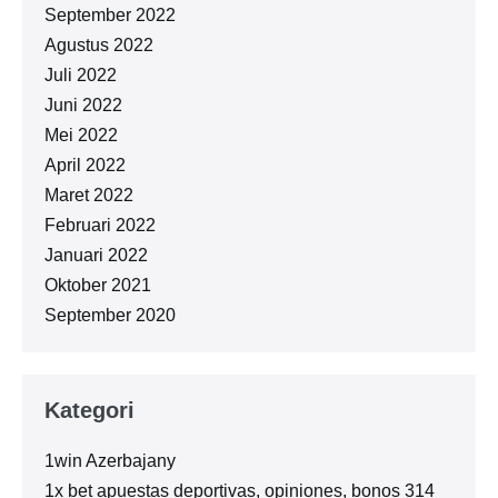
September 2022
Agustus 2022
Juli 2022
Juni 2022
Mei 2022
April 2022
Maret 2022
Februari 2022
Januari 2022
Oktober 2021
September 2020
Kategori
1win Azerbajany
1x bet apuestas deportivas, opiniones, bonos 314