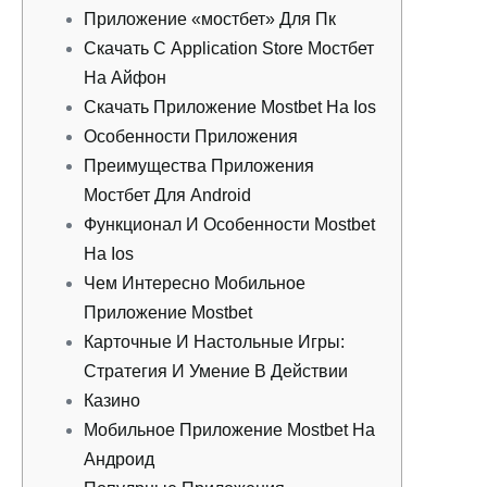
Приложение «мостбет» Для Пк
Скачать С Application Store Мостбет
На Айфон
Скачать Приложение Mostbet На Ios
Особенности Приложения
Преимущества Приложения
Мостбет Для Android
Функционал И Особенности Mostbet
На Ios
Чем Интересно Мобильное
Приложение Mostbet
Карточные И Настольные Игры:
Стратегия И Умение В Действии
Казино
Мобильное Приложение Mostbet На
Андроид