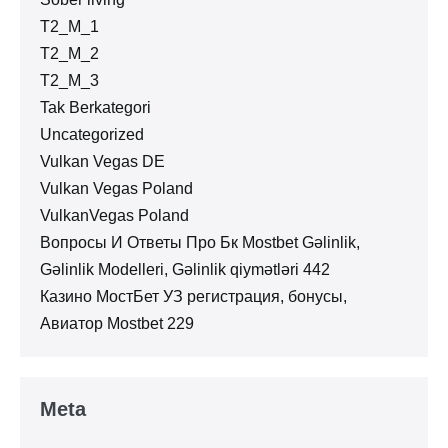
T2_M_1
T2_M_2
T2_M_3
Tak Berkategori
Uncategorized
Vulkan Vegas DE
Vulkan Vegas Poland
VulkanVegas Poland
Вопросы И Ответы Про Бк Mostbet Gəlinlik,
Gəlinlik Modelleri, Gəlinlik qiymətləri 442
Казино МостБет УЗ регистрация, бонусы,
Авиатор Mostbet 229
Meta