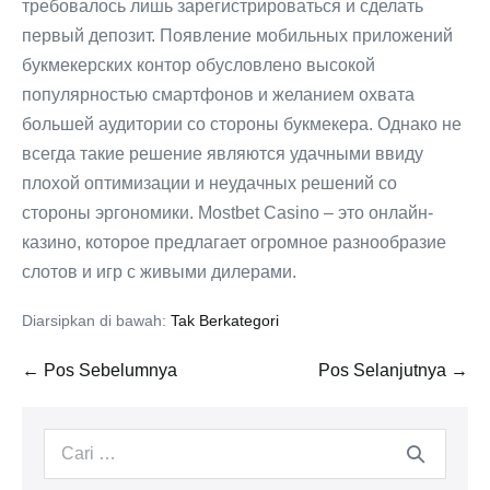
требовалось лишь зарегистрироваться и сделать
первый депозит. Появление мобильных приложений
букмекерских контор обусловлено высокой
популярностью смартфонов и желанием охвата
большей аудитории со стороны букмекера. Однако не
всегда такие решение являются удачными ввиду
плохой оптимизации и неудачных решений со
стороны эргономики. Mostbet Casino – это онлайн-
казино, которое предлагает огромное разнообразие
слотов и игр с живыми дилерами.
Diarsipkan di bawah:
Tak Berkategori
Navigasi
← Pos Sebelumnya
Pos Selanjutnya →
Tulisan
Pencarian
untuk: