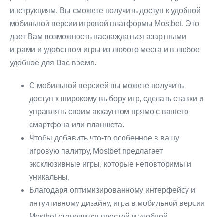
инструкциям, Вы сможете получить доступ к удобной
мобильной версии игровой платформы Mostbet. Это
дает Вам возможность наслаждаться азартными
играми и удобством игры из любого места и в любое
удобное для Вас время.
С мобильной версией вы можете получить
доступ к широкому выбору игр, сделать ставки и
управлять своим аккаунтом прямо с вашего
смартфона или планшета.
Чтобы добавить что-то особенное в вашу
игровую палитру, Mostbet предлагает
эксклюзивные игры, которые неповторимы и
уникальны.
Благодаря оптимизированному интерфейсу и
интуитивному дизайну, игра в мобильной версии
Mostbet становится простой и удобной.