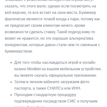
сказать, что этого мало, однако если посмотреть на
веб-версию, то все встает на свои места. Букмекер
фактически является точкой входа к пари, потому как
не предлагает своим клиентам ничего, кроме
возможности сделать ставку. Такой подход кому-то
может не нравится, но это хорошая альтернатива
конкурентам, которые давно стали чем-то смежным с
букмекерством.
Для того чтобы наслаждаться игрой в онлайн
казино Mostbet на вашем мобильном устройстве,
вы можете скачать официальное приложение.
Затем в личном кабинете загружаем фото
паспорта, а также СНИЛСа или ИНН.
Проходим стандартную процедуру
подтверждения посредством СМС и получаем