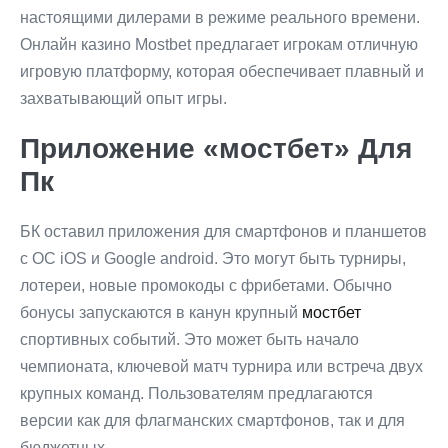
настоящими дилерами в режиме реального времени.
Онлайн казино Mostbet предлагает игрокам отличную
игровую платформу, которая обеспечивает плавный и
захватывающий опыт игры.
Приложение «мостбет» Для
Пк
БК оставил приложения для смартфонов и планшетов
с ОС iOS и Google android. Это могут быть турниры,
лотереи, новые промокоды с фрибетами. Обычно
бонусы запускаются в канун крупный
мостбет
спортивных событий. Это может быть начало
чемпионата, ключевой матч турнира или встреча двух
крупных команд. Пользователям предлагаются
версии как для флагманских смартфонов, так и для
бюджетных.