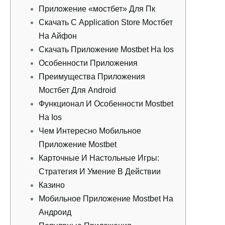
Приложение «мостбет» Для Пк
Скачать С Application Store Мостбет
На Айфон
Скачать Приложение Mostbet На Ios
Особенности Приложения
Преимущества Приложения
Мостбет Для Android
Функционал И Особенности Mostbet
На Ios
Чем Интересно Мобильное
Приложение Mostbet
Карточные И Настольные Игры:
Стратегия И Умение В Действии
Казино
Мобильное Приложение Mostbet На
Андроид