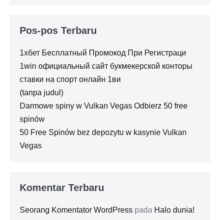
Pos-pos Terbaru
1хбет Бесплатный Промокод При Регистраци
1win официальный сайт букмекерской конторы
ставки на спорт онлайн 1ви
(tanpa judul)
Darmowe spiny w Vulkan Vegas Odbierz 50 free
spinów
50 Free Spinów bez depozytu w kasynie Vulkan
Vegas
Komentar Terbaru
Seorang Komentator WordPress
pada
Halo dunia!