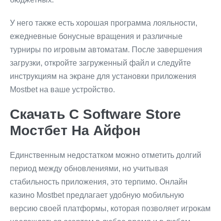
У него также есть хорошая программа лояльности,
ежедневные бонусные вращения и различные
турниры по игровым автоматам. После завершения
загрузки, откройте загруженный файл и следуйте
инструкциям на экране для установки приложения
Mostbet на ваше устройство.
Скачать С Software Store
Мостбет На Айфон
Единственным недостатком можно отметить долгий
период между обновлениями, но учитывая
стабильность приложения, это терпимо. Онлайн
казино Mostbet предлагает удобную мобильную
версию своей платформы, которая позволяет игрокам