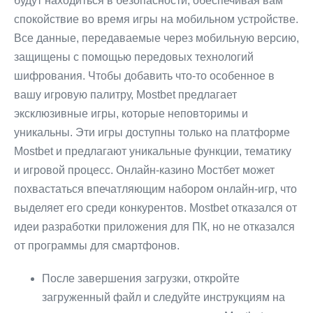
будут находиться в безопасности, обеспечивая вам
спокойствие во время игры на мобильном устройстве.
Все данные, передаваемые через мобильную версию,
защищены с помощью передовых технологий
шифрования. Чтобы добавить что-то особенное в
вашу игровую палитру, Mostbet предлагает
эксклюзивные игры, которые неповторимы и
уникальны. Эти игры доступны только на платформе
Mostbet и предлагают уникальные функции, тематику
и игровой процесс. Онлайн-казино Мостбет может
похвастаться впечатляющим набором онлайн-игр, что
выделяет его среди конкурентов. Mostbet отказался от
идеи разработки приложения для ПК, но не отказался
от программы для смартфонов.
После завершения загрузки, откройте
загруженный файл и следуйте инструкциям на