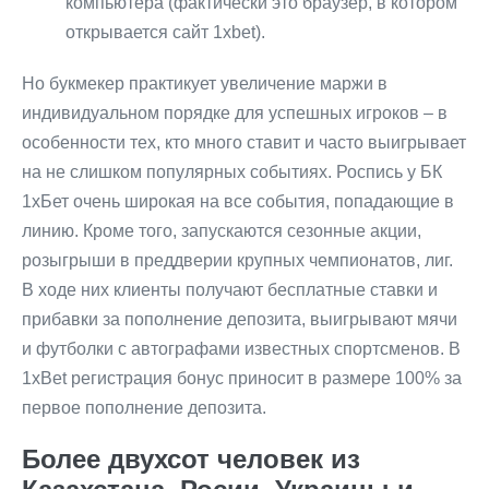
компьютера (фактически это браузер, в котором
открывается сайт 1xbet).
Но букмекер практикует увеличение маржи в
индивидуальном порядке для успешных игроков – в
особенности тех, кто много ставит и часто выигрывает
на не слишком популярных событиях. Роспись у БК
1хБет очень широкая на все события, попадающие в
линию. Кроме того, запускаются сезонные акции,
розыгрыши в преддверии крупных чемпионатов, лиг.
В ходе них клиенты получают бесплатные ставки и
прибавки за пополнение депозита, выигрывают мячи
и футболки с автографами известных спортсменов. В
1xBet регистрация бонус приносит в размере 100% за
первое пополнение депозита.
Более двухсот человек из