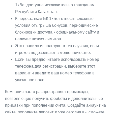
1xBet доступна исключительно гражданам
Республики Казахстан.
К недостаткам БК 1хБет относят сложные
условия отыгрыша бонусов, периодические
блокировки доступа к официальному сайту и
наличие низких лимитов.
Это правило используют в тех случаях, если
игроков подозревают в мошенничестве.
Если вы предпочитаете использовать номер
телефона для регистрации, выберите этот
вариант и введите ваш номер телефона в
указанное поле.
Компания часто распространяет промокоды,
позволяющие получить фрибеты и дополнительные
прибавки при пополнении счета. Создайте аккаунт на
сайте, пополните депозит, и уже сегодня вы сможете