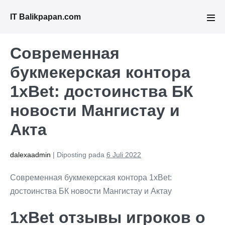
Lompat
IT Balikpapan.com
ke
Tog
Men
konten
Современная
букмекерская контора
1xBet: достоинства БК
новости Мангистау и
Акта
dalexaadmin
|
Diposting pada
6 Juli 2022
Современная букмекерская контора 1xBet:
достоинства БК новости Мангистау и Актау
1xBet отзывы игроков о