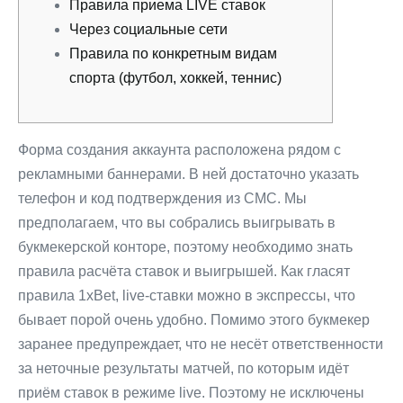
Правила приема LIVE ставок
Через социальные сети
Правила по конкретным видам
спорта (футбол, хоккей, теннис)
Форма создания аккаунта расположена рядом с
рекламными баннерами. В ней достаточно указать
телефон и код подтверждения из СМС. Мы
предполагаем, что вы собрались выигрывать в
букмекерской конторе, поэтому необходимо знать
правила расчёта ставок и выигрышей. Как гласят
правила 1xBet, live-ставки можно в экспрессы, что
бывает порой очень удобно. Помимо этого букмекер
заранее предупреждает, что не несёт ответственности
за неточные результаты матчей, по которым идёт
приём ставок в режиме live. Поэтому не исключены