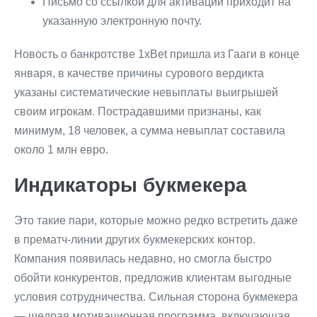
Письмо со ссылкой для активации приходит на
указанную электронную почту.
Новость о банкротстве 1xBet пришла из Гааги в конце
января, в качестве причины сурового вердикта
указаны систематические невыплаты выигрышей
своим игрокам. Пострадавшими признаны, как
минимум, 18 человек, а сумма невыплат составила
около 1 млн евро.
Индикаторы букмекера
Это такие пари, которые можно редко встретить даже
в прематч-линии других букмекерских контор.
Компания появилась недавно, но смогла быстро
обойти конкурентов, предложив клиентам выгодные
условия сотрудничества. Сильная сторона букмекера
— щедрая мотивационная программа, включающая