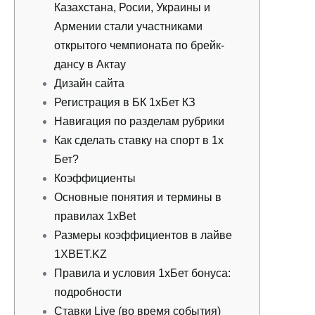
Казахстана, Росии, Украины и
Армении стали участниками
открытого чемпионата по брейк-
дансу в Актау
Дизайн сайта
Регистрация в БК 1хБет КЗ
Навигация по разделам рубрики
Как сделать ставку на спорт в 1х
Бет?
Коэффициенты
Основные понятия и термины в
правилах 1xBet
Размеры коэффициентов в лайве
1XBET.KZ
Правила и условия 1хБет бонуса:
подробности
Ставки Live (во время события)