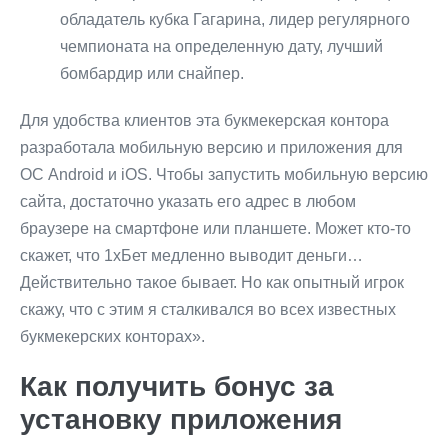
обладатель кубка Гагарина, лидер регулярного
чемпионата на определенную дату, лучший
бомбардир или снайпер.
Для удобства клиентов эта букмекерская контора
разработала мобильную версию и приложения для
ОС Android и iOS. Чтобы запустить мобильную версию
сайта, достаточно указать его адрес в любом
браузере на смартфоне или планшете. Может кто-то
скажет, что 1хБет медленно выводит деньги…
Действительно такое бывает. Но как опытный игрок
скажу, что с этим я сталкивался во всех известных
букмекерских конторах».
Как получить бонус за
установку приложения