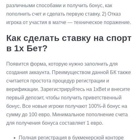
различными способами и получить бонус, как
пополнить счет и сделать первую ставку. 2) Отказ
игрока от участия в матче — техническое поражение.
Как сделать ставку на спорт
в 1х Бет?
Появится форма, которую нужно заполнить для
создания аккаунта. Преимуществом данной БК также
считается простота процедур регистрации и
верификации. Зарегистрируйтесь на 1xBet и внесите
первый депозит, чтобы получить приветственный
бонус. Все новые игроки получают 100%-й бонус на
сумму до 100 евро. Минимальное пополнение счета
для получения бонуса составляет 1 евро.
Полная регистрация в букмекерской конторе