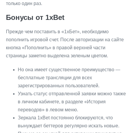
только один раз.
Бонусы от 1xBet
Прежде чем поставить в «1хБет», необходимо
пополнить игровой счет. После авторизации на сайте
кнопка «Пополнить» в правой верхней части
страницы заметно выделена зеленым цветом.
Но она имеет существенное преимущество —
бесплатные трансляции для всех
зарегистрированных пользователей.
Узнать статус отправленной заявки можно также
в личном кабинете, в разделе «История
переводов» в левом меню.
Зеркала 1xBet постоянно блокируются, что
вынуждает беттеров регулярно искать новые.