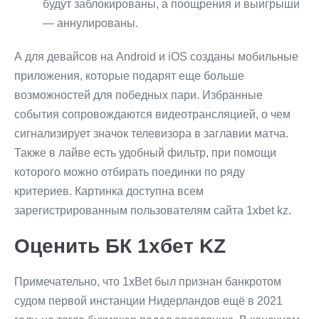
будут заблокированы, а поощрения и выигрыши
— аннулированы.
А для девайсов на Android и iOS созданы мобильные
приложения, которые подарят еще больше
возможностей для победных пари. Избранные
события сопровождаются видеотрансляцией, о чем
сигнализирует значок телевизора в заглавии матча.
Также в лайве есть удобный фильтр, при помощи
которого можно отбирать поединки по ряду
критериев. Картинка доступна всем
зарегистрированным пользователям сайта 1xbet kz.
Оценить БК 1хбет KZ
Примечательно, что 1xBet был признан банкротом
судом первой инстанции Нидерландов ещё в 2021