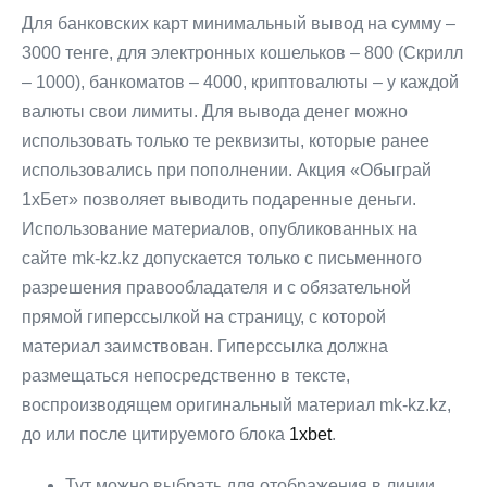
Для банковских карт минимальный вывод на сумму –
3000 тенге, для электронных кошельков – 800 (Скрилл
– 1000), банкоматов – 4000, криптовалюты – у каждой
валюты свои лимиты. Для вывода денег можно
использовать только те реквизиты, которые ранее
использовались при пополнении. Акция «Обыграй
1хБет» позволяет выводить подаренные деньги.
Использование материалов, опубликованных на
сайте mk-kz.kz допускается только с письменного
разрешения правообладателя и с обязательной
прямой гиперссылкой на страницу, с которой
материал заимствован. Гиперссылка должна
размещаться непосредственно в тексте,
воспроизводящем оригинальный материал mk-kz.kz,
до или после цитируемого блока
1xbet
.
Тут можно выбрать для отображения в линии