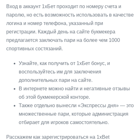
Вход в аккаунт 1хБет проходит по номеру счета и
паролю, но есть возможность использовать в качестве
логина и номер телефона, указанный при
регистрации. Каждый день на сайте букмекера
предлагается заключать пари на более чем 1000
спортивных состязаний.
Узнайте, как получить от 1хБет бонус, и
воспользуйтесь им для заключения
дополнительных пари на сайте.
В интернете можно найти и негативные отзывы
об этой букмекерской конторе.
Также отдельно вынесли «Экспрессы дня» — это
множественные пари, которые администрация
отбирает для игроков самостоятельно.
Расскажем как зарегистрироваться на 1xBet