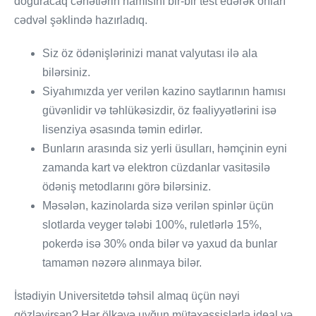
doğuracaq cəhətlərin hamısını bir-bir test edərək onları
cədvəl şəklində hazırladıq.
Siz öz ödənişlərinizi manat valyutası ilə ala
bilərsiniz.
Siyahımızda yer verilən kazino saytlarının hamısı
güvənlidir və təhlükəsizdir, öz fəaliyyətlərini isə
lisenziya əsasında təmin edirlər.
Bunların arasında siz yerli üsulları, həmçinin eyni
zamanda kart və elektron cüzdanlar vasitəsilə
ödəniş metodlarını görə bilərsiniz.
Məsələn, kazinolarda sizə verilən spinlər üçün
slotlarda veyger tələbi 100%, ruletlərlə 15%,
pokerdə isə 30% onda bilər və yaxud da bunlar
tamamən nəzərə alınmaya bilər.
İstədiyin Universitetdə təhsil almaq üçün nəyi
gözləyirsən? Hər ölkəyə uyğun mütəxəssislərlə ideal və