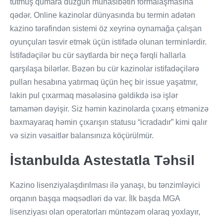
tutmuş qumara düzgün münasibətin formalaşmasına
qədər. Online kazinolar dünyasında bu termin adətən
kazino tərəfindən sistemi öz xeyrinə oynamağa çalışan
oyunçuları təsvir etmək üçün istifadə olunan terminlərdir.
İstifadəçilər bu cür saytlarda bir neçə fərqli hallarla
qarşılaşa bilərlər. Bəzən bu cür kazinolar istifadəçilərə
pulları hesabına yatırmaq üçün heç bir issue yaşatmır,
lakin pul çıxarmaq məsələsinə gəldikdə isə işlər
tamamən dəyişir. Siz həmin kazinolarda çıxarış etmənizə
baxmayaraq həmin çıxarışın statusu “icradadır” kimi qalır
və sizin vəsaitlər balansınıza köçürülmür.
İstanbulda Astestatla Təhsil
Kazino lisenziyalaşdırılması ilə yanaşı, bu tənzimləyici
orqanın başqa məqsədləri də var. İlk başda MGA
lisenziyası olan operatorları müntəzəm olaraq yoxlayır,