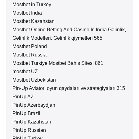
Mostbet in Turkey
Mostbet India
Mostbet Kazahstan
Mostbet Online Betting And Casino In India Gəlinlik,
Gəlinlik Modelleri, Gəlinlik qiymətləri 565
Mostbet Poland
Mostbet Russia
Mostbet Türkiye Mostbet Bahis Sitesi 861
mostbet UZ
Mostbet Uzbekistan
Pin-Up Aviator: oyun qaydaları və strategiyaları 315
PinUp AZ
PinUp Azerbaydjan
PinUp Brazil
PinUp Kazahstan
PinUp Russian
PinUp Turkey