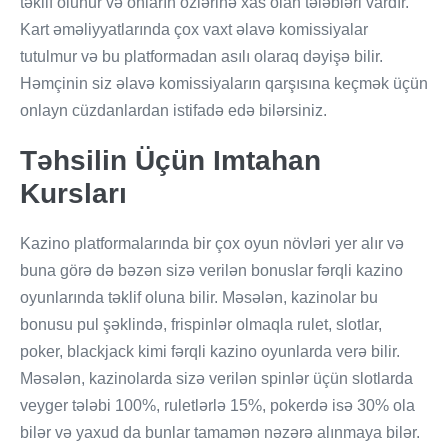
təklif olunur və onların özlərinə xas olan tələbləri vardır.
Kart əməliyyatlarında çox vaxt əlavə komissiyalar
tutulmur və bu platformadan asılı olaraq dəyişə bilir.
Həmçinin siz əlavə komissiyaların qarşısına keçmək üçün
onlayn cüzdanlardan istifadə edə bilərsiniz.
Təhsilin Üçün Imtahan
Kursları
Kazino platformalarında bir çox oyun növləri yer alır və
buna görə də bəzən sizə verilən bonuslar fərqli kazino
oyunlarında təklif oluna bilir. Məsələn, kazinolar bu
bonusu pul şəklində, frispinlər olmaqla rulet, slotlar,
poker, blackjack kimi fərqli kazino oyunlarda verə bilir.
Məsələn, kazinolarda sizə verilən spinlər üçün slotlarda
veyger tələbi 100%, ruletlərlə 15%, pokerdə isə 30% ola
bilər və yaxud da bunlar tamamən nəzərə alınmaya bilər.