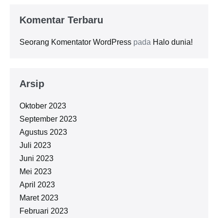
Komentar Terbaru
Seorang Komentator WordPress
pada
Halo dunia!
Arsip
Oktober 2023
September 2023
Agustus 2023
Juli 2023
Juni 2023
Mei 2023
April 2023
Maret 2023
Februari 2023