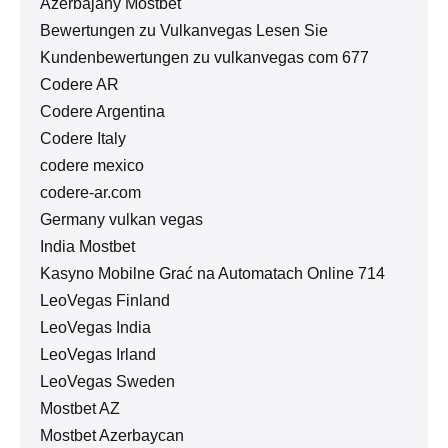
Azerbajany Mostbet
Bewertungen zu Vulkanvegas Lesen Sie
Kundenbewertungen zu vulkanvegas com 677
Codere AR
Codere Argentina
Codere Italy
codere mexico
codere-ar.com
Germany vulkan vegas
India Mostbet
Kasyno Mobilne Grać na Automatach Online 714
LeoVegas Finland
LeoVegas India
LeoVegas Irland
LeoVegas Sweden
Mostbet AZ
Mostbet Azerbaycan