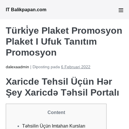
Lompat
IT Balikpapan.com
ke
Tog
Men
konten
Türki̇ye Plaket Promosyon
Plaket I Ufuk Tanıtım
Promosyon
dalexaadmin
|
Diposting pada
6 Februari 2022
Xaricde Tehsil Üçün Hər
Şey Xaricdə Təhsil Portalı
Content
Təhsilin Üçün Imtahan Kursları