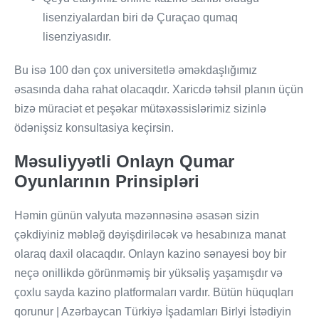
lisenziyalardan biri də Çuraçao qumaq
lisenziyasıdır.
Bu isə 100 dən çox universitetlə əməkdaşlığımız
əsasında daha rahat olacaqdır. Xaricdə təhsil planın üçün
bizə müraciət et peşəkar mütəxəssislərimiz sizinlə
ödənişsiz konsultasiya keçirsin.
Məsuliyyətli Onlayn Qumar
Oyunlarının Prinsipləri
Həmin günün valyuta məzənnəsinə əsasən sizin
çəkdiyiniz məbləğ dəyişdiriləcək və hesabınıza manat
olaraq daxil olacaqdır. Onlayn kazino sənayesi boy bir
neçə onillikdə görünməmiş bir yüksəliş yaşamışdır və
çoxlu sayda kazino platformaları vardır. Bütün hüquqları
qorunur | Azərbaycan Türkiyə İşadamları Birlyi İstədiyin