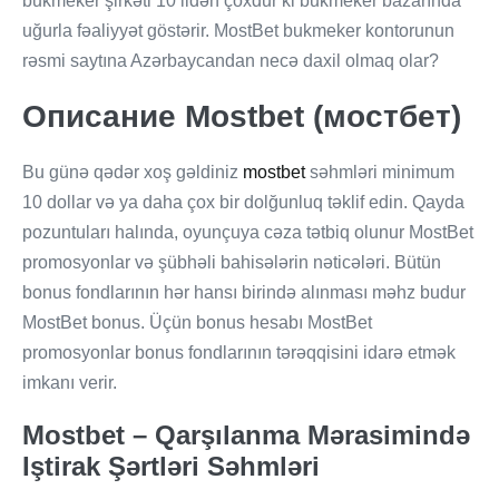
bukmeker şirkəti 10 ildən çoxdur ki bukmeker bazarında
uğurla fəaliyyət göstərir. MostBet bukmeker kontorunun
rəsmi saytına Azərbaycandan necə daxil olmaq olar?
Описание Mostbet (мостбет)
Bu günə qədər xoş gəldiniz
mostbet
səhmləri minimum
10 dollar və ya daha çox bir dolğunluq təklif edin. Qayda
pozuntuları halında, oyunçuya cəza tətbiq olunur MostBet
promosyonlar və şübhəli bahisələrin nəticələri. Bütün
bonus fondlarının hər hansı birində alınması məhz budur
MostBet bonus. Üçün bonus hesabı MostBet
promosyonlar bonus fondlarının tərəqqisini idarə etmək
imkanı verir.
Mostbet – Qarşılanma Mərasimində
Iştirak Şərtləri Səhmləri