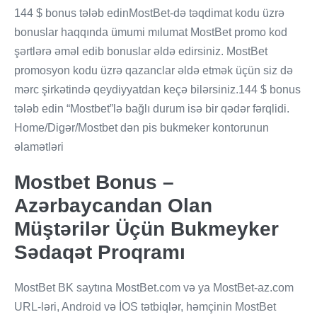
144 $ bonus tələb edinMostBet-də təqdimat kodu üzrə
bonuslar haqqında ümumi mılumat MostBet promo kod
şərtlərə əməl edib bonuslar əldə edirsiniz. MostBet
promosyon kodu üzrə qazanclar əldə etmək üçün siz də
mərc şirkətində qeydiyyatdan keçə bilərsiniz.144 $ bonus
tələb edin “Mostbet”lə bağlı durum isə bir qədər fərqlidi.
Home/Digər/Mostbet dən pis bukmeker kontorunun
əlamətləri
Mostbet Bonus –
Azərbaycandan Olan
Müştərilər Üçün Bukmeyker
Sədaqət Proqramı
MostBet BK saytına MostBet.com və ya MostBet-az.com
URL-ləri, Android və İOS tətbiqlər, həmçinin MostBet