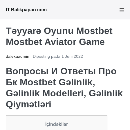
Lompat
IT Balikpapan.com
ke
Tog
Men
konten
Təyyarə Oyunu Mostbet
Mostbet Aviator Game
dalexaadmin
|
Diposting pada
1 Juni 2022
Вопросы И Ответы Про
Бк Mostbet Gəlinlik,
Gəlinlik Modelleri, Gəlinlik
Qiymətləri
İçindəkilər