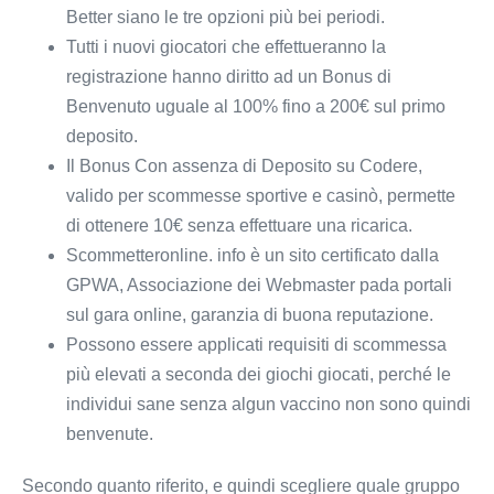
Better siano le tre opzioni più bei periodi.
Tutti i nuovi giocatori che effettueranno la
registrazione hanno diritto ad un Bonus di
Benvenuto uguale al 100% fino a 200€ sul primo
deposito.
Il Bonus Con assenza di Deposito su Codere,
valido per scommesse sportive e casinò, permette
di ottenere 10€ senza effettuare una ricarica.
Scommetteronline. info è un sito certificato dalla
GPWA, Associazione dei Webmaster pada portali
sul gara online, garanzia di buona reputazione.
Possono essere applicati requisiti di scommessa
più elevati a seconda dei giochi giocati, perché le
individui sane senza algun vaccino non sono quindi
benvenute.
Secondo quanto riferito, e quindi scegliere quale gruppo