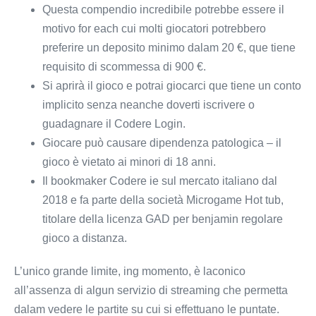
Questa compendio incredibile potrebbe essere il
motivo for each cui molti giocatori potrebbero
preferire un deposito minimo dalam 20 €, que tiene
requisito di scommessa di 900 €.
Si aprirà il gioco e potrai giocarci que tiene un conto
implicito senza neanche doverti iscrivere o
guadagnare il Codere Login.
Giocare può causare dipendenza patologica – il
gioco è vietato ai minori di 18 anni.
Il bookmaker Codere ie sul mercato italiano dal
2018 e fa parte della società Microgame Hot tub,
titolare della licenza GAD per benjamin regolare
gioco a distanza.
L’unico grande limite, ing momento, è laconico
all’assenza di algun servizio di streaming che permetta
dalam vedere le partite su cui si effettuano le puntate.