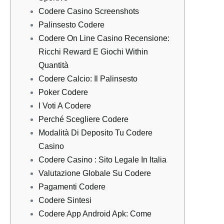
Codere Casino Screenshots
Palinsesto Codere
Codere On Line Casino Recensione:
Ricchi Reward E Giochi Within
Quantità
Codere Calcio: Il Palinsesto
Poker Codere
I Voti A Codere
Perché Scegliere Codere
Modalità Di Deposito Tu Codere
Casino
Codere Casino : Sito Legale In Italia
Valutazione Globale Su Codere
Pagamenti Codere
Codere Sintesi
Codere App Android Apk: Come