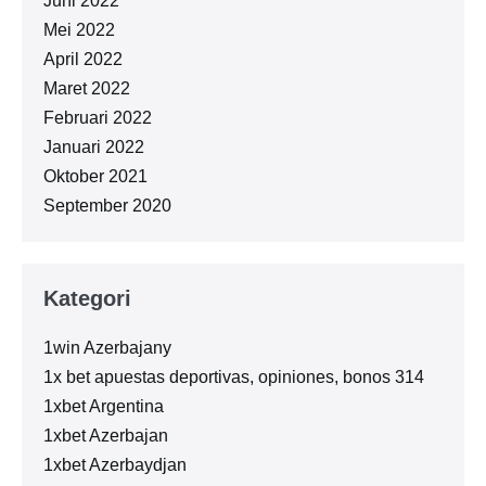
Juni 2022
Mei 2022
April 2022
Maret 2022
Februari 2022
Januari 2022
Oktober 2021
September 2020
Kategori
1win Azerbajany
1x bet apuestas deportivas, opiniones, bonos 314
1xbet Argentina
1xbet Azerbajan
1xbet Azerbaydjan