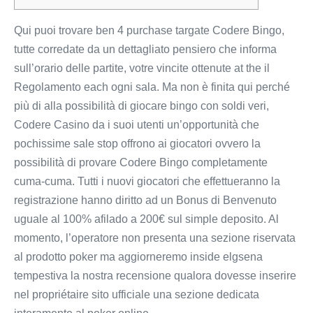
Qui puoi trovare ben 4 purchase targate Codere Bingo,
tutte corredate da un dettagliato pensiero che informa
sull’orario delle partite, votre vincite ottenute at the il
Regolamento each ogni sala. Ma non è finita qui perché
più di alla possibilità di giocare bingo con soldi veri,
Codere Casino da i suoi utenti un’opportunità che
pochissime sale stop offrono ai giocatori ovvero la
possibilità di provare Codere Bingo completamente
cuma-cuma. Tutti i nuovi giocatori che effettueranno la
registrazione hanno diritto ad un Bonus di Benvenuto
uguale al 100% afilado a 200€ sul simple deposito. Al
momento, l’operatore non presenta una sezione riservata
al prodotto poker ma aggiorneremo inside elgsena
tempestiva la nostra recensione qualora dovesse inserire
nel propriétaire sito ufficiale una sezione dedicata