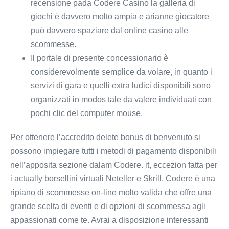
recensione pada Codere Casino la galleria di
giochi è davvero molto ampia e arianne giocatore
può davvero spaziare dal online casino alle
scommesse.
Il portale di presente concessionario è
considerevolmente semplice da volare, in quanto i
servizi di gara e quelli extra ludici disponibili sono
organizzati in modos tale da valere individuati con
pochi clic del computer mouse.
Per ottenere l’accredito delete bonus di benvenuto si
possono impiegare tutti i metodi di pagamento disponibili
nell’apposita sezione dalam Codere. it, eccezion fatta per
i actually borsellini virtuali Neteller e Skrill. Codere è una
ripiano di scommesse on-line molto valida che offre una
grande scelta di eventi e di opzioni di scommessa agli
appassionati come te. Avrai a disposizione interessanti