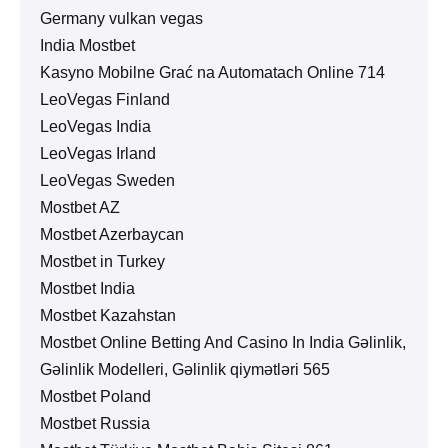
Germany vulkan vegas
India Mostbet
Kasyno Mobilne Grać na Automatach Online 714
LeoVegas Finland
LeoVegas India
LeoVegas Irland
LeoVegas Sweden
Mostbet AZ
Mostbet Azerbaycan
Mostbet in Turkey
Mostbet India
Mostbet Kazahstan
Mostbet Online Betting And Casino In India Gəlinlik,
Gəlinlik Modelleri, Gəlinlik qiymətləri 565
Mostbet Poland
Mostbet Russia