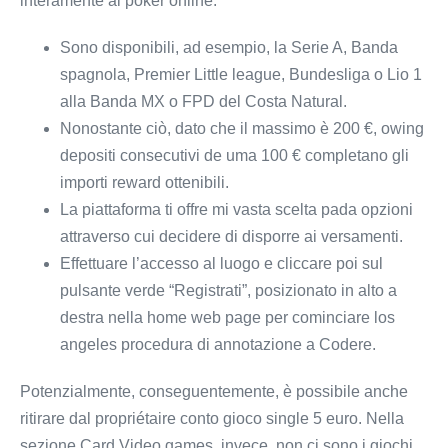
interamente al poker online.
Sono disponibili, ad esempio, la Serie A, Banda
spagnola, Premier Little league, Bundesliga o Lio 1
alla Banda MX o FPD del Costa Natural.
Nonostante ciò, dato che il massimo è 200 €, owing
depositi consecutivi de uma 100 € completano gli
importi reward ottenibili.
La piattaforma ti offre mi vasta scelta pada opzioni
attraverso cui decidere di disporre ai versamenti.
Effettuare l’accesso al luogo e cliccare poi sul
pulsante verde “Registrati”, posizionato in alto a
destra nella home web page per cominciare los
angeles procedura di annotazione a Codere.
Potenzialmente, conseguentemente, è possibile anche
ritirare dal propriétaire conto gioco single 5 euro. Nella
sezione Card Video games, invece, non ci sono i giochi