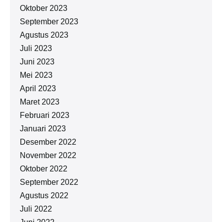
Oktober 2023
September 2023
Agustus 2023
Juli 2023
Juni 2023
Mei 2023
April 2023
Maret 2023
Februari 2023
Januari 2023
Desember 2022
November 2022
Oktober 2022
September 2022
Agustus 2022
Juli 2022