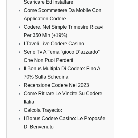
Scaricare Ed Installare
Come Scommettere Da Mobile Con
Application Codere
Codere, Nel Simple Trimestre Ricavi
Per 350 Mln (+19%)
I Tavoli Live Codere Casino
Serie Tv A Tema “gioco D’azzardo”
Che Non Puoi Perderti
Il Bonus Multipla Di Codere: Fino Al
70% Sulla Schedina
Recensione Codere Nel 2023
Come Ritirare Le Vincite Su Codere
Italia
Calcola Trayecto:
I Bonus Codere Casino: Le Proposée
Di Benvenuto