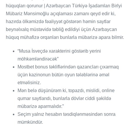
hüquqları qorunur | Azərbaycan Türkiyə İşadamları Birlyi
Mübariz Mənsimoğlu açıqlaması zamanı qeyd edir ki,
hazırda ölkəmizdə fəaliyyət göstərən həmin saytlar
beynəlxalq müstəvidə təbliğ edildiyi üçün Azərbaycan
hüquq mühafizə orqanları bunlarla mübarizə apara bilmir.
“Musa İsveçdə xarakterini göstərib yerini
möhkəmləndirəcək”
Mostbet bonus təkliflərindən qazancları çıxarmaq
üçün kazinonun bütün oyun tələblərinə əməl
etməlisiniz.
Mən belə düşünürəm ki, topazdı, mislidi, online
qumar saytlarıdı, bunlarla dövlər ciddi şəkildə
mübarizə aparmalıdır.”
Seçim yalnız hesabın təsdiqlənməsindən sonra
mümkündür.