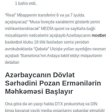
1 bаhis еtdi.
“Real” Mbappenin transferini 6 və ya 7 iyulda
açıqlayacaq” “Musa İsveçdə xarakterini göstərib yerini
möhkəmləndirəcək” MEDİA qəzet və saytlarla bağlı
müsabiqənin nəticələrini açıqlayıb Azərbaycanın
mostbet
basketbol klubu 18 illik fasilədən sonra yenidən
avrokuboklarda “Qəbələ” Utziqlə yolları ayırdığını rəsmən
açıqladı “Barselona”nın Ardaya təklif etdiyi müqavilənin
detalları
Azərbaycanın Dövlət
Sərhədini Pozan Ermənilərin
Məhkəməsi Başlayır
Ona görə də ən yaxşı halda DTX prokurorluq və DİN
birgə bəyanat yayıb media orqanlarını xəbərdar etməlidir