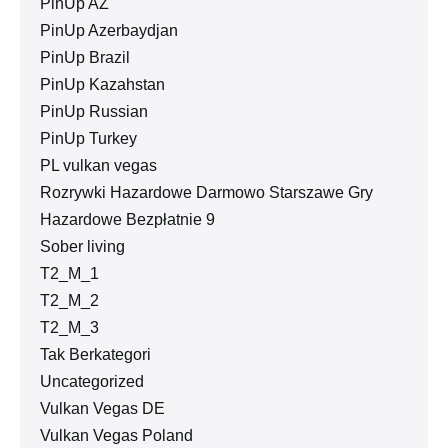
PinUp AZ
PinUp Azerbaydjan
PinUp Brazil
PinUp Kazahstan
PinUp Russian
PinUp Turkey
PL vulkan vegas
Rozrywki Hazardowe Darmowo Starszawe Gry
Hazardowe Bezpłatnie 9
Sober living
T2_M_1
T2_M_2
T2_M_3
Tak Berkategori
Uncategorized
Vulkan Vegas DE
Vulkan Vegas Poland