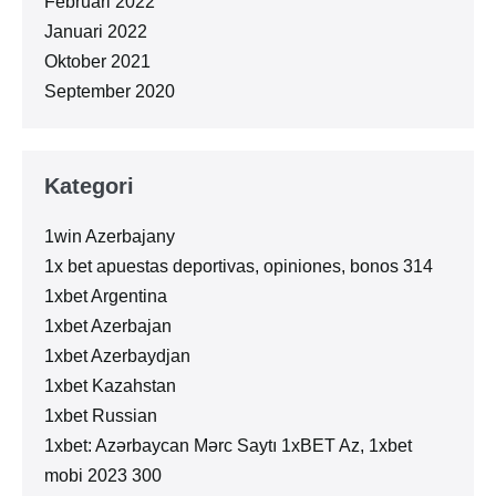
Februari 2022
Januari 2022
Oktober 2021
September 2020
Kategori
1win Azerbajany
1x bet apuestas deportivas, opiniones, bonos 314
1xbet Argentina
1xbet Azerbajan
1xbet Azerbaydjan
1xbet Kazahstan
1xbet Russian
1xbet: Azərbaycan Mərc Saytı 1xBET Az, 1xbet
mobi 2023 300