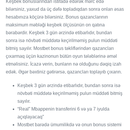
Keşbek bonuslarından istifadə edərək mərc edə
bilərsiniz, yaxud da üç dəfə topladıqdan sonra onları əsas
hesabınıza köçürə bilərsiniz. Bonus qazanclarının
maksimum məbləği keşbek ölçüsünün on qatına
bərabərdir. Keşbek 3 gün ərzində etibarlıdır, bundan
sonra isə növbəti müddətə keçirilməmiş pulun müddəti
bitmiş sayılır. Mostbet bonus təkliflərindən qazancları
çıxarmaq üçün kazinonun bütün oyun tələblərinə əməl
etməlisiniz. İcazə verin, bunların nə olduğunu dəqiq izah
edək. Əgər bəxtiniz gətirərsə, qazancları toplayıb çıxarın.
Keşbek 3 gün ərzində etibarlıdır, bundan sonra isə
növbəti müddətə keçirilməmiş pulun müddəti bitmiş
sayılır.
“Real” Mbappenin transferini 6 və ya 7 iyulda
açıqlayacaq”
Mostbet barədə ümumilikdə və onun bonus sistemi