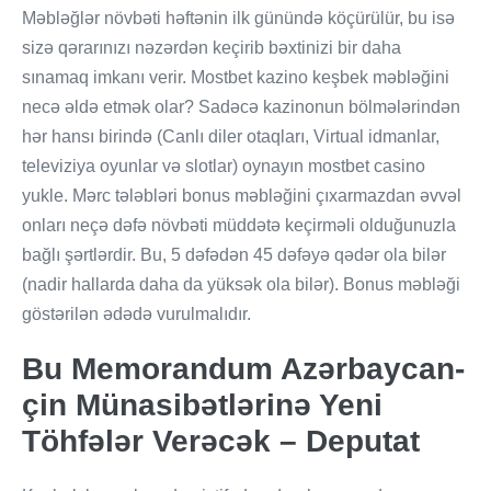
Məbləğlər növbəti həftənin ilk günündə köçürülür, bu isə
sizə qərarınızı nəzərdən keçirib bəxtinizi bir daha
sınamaq imkanı verir. Mostbet kazino keşbek məbləğini
necə əldə etmək olar? Sadəcə kazinonun bölmələrindən
hər hansı birində (Canlı diler otaqları, Virtual idmanlar,
televiziya oyunlar və slotlar) oynayın mostbet casino
yukle. Mərc tələbləri bonus məbləğini çıxarmazdan əvvəl
onları neçə dəfə növbəti müddətə keçirməli olduğunuzla
bağlı şərtlərdir. Bu, 5 dəfədən 45 dəfəyə qədər ola bilər
(nadir hallarda daha da yüksək ola bilər). Bonus məbləği
göstərilən ədədə vurulmalıdır.
Bu Memorandum Azərbaycan-
çin Münasibətlərinə Yeni
Töhfələr Verəcək – Deputat