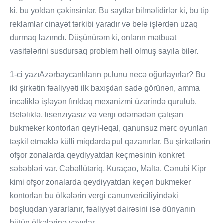
ki, bu yoldan çəkinsinlər. Bu saytlar bilməlidirlər ki, bu tip
reklamlar cinayət tərkibi yaradır və belə işlərdən uzaq
durmaq lazımdı. Düşünürəm ki, onların mətbuat
vasitələrini susdursaq problem həll olmuş sayıla bilər.
1-ci yazıAzərbaycanlıların pulunu necə oğurlayırlar? Bu
iki şirkətin fəaliyyəti ilk baxışdan sadə görünən, amma
incəliklə işləyən fırıldaq mexanizmi üzərində qurulub.
Beləliklə, lisenziyasız və vergi ödəmədən çalışan
bukmeker kontorları qeyri-leqal, qanunsuz mərc oyunları
təşkil etməklə külli miqdarda pul qazanırlar. Bu şirkətlərin
ofşor zonalarda qeydiyyatdan keçməsinin konkret
səbəbləri var. Cəbəllütariq, Kuraçao, Malta, Cənubi Kipr
kimi ofşor zonalarda qeydiyyatdan keçən bukmeker
kontorları bu ölkələrin vergi qanunvericiliyindəki
boşluqdan yararlanır, fəaliyyət dairəsini isə dünyanın
bütün ölkələrinə yayırlar.