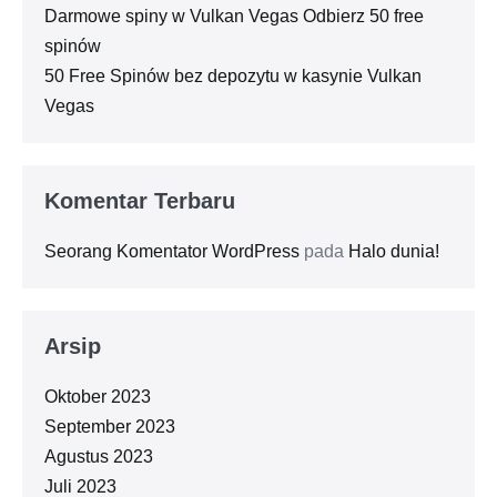
Darmowe spiny w Vulkan Vegas Odbierz 50 free
spinów
50 Free Spinów bez depozytu w kasynie Vulkan
Vegas
Komentar Terbaru
Seorang Komentator WordPress
pada
Halo dunia!
Arsip
Oktober 2023
September 2023
Agustus 2023
Juli 2023