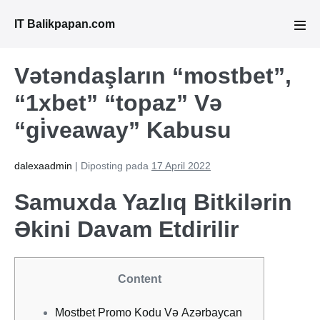
Lompat
IT Balikpapan.com
ke
Tog
Men
konten
Vətəndaşların “mostbet”,
“1xbet” “topaz” Və
“gi̇veaway” Kabusu
dalexaadmin
|
Diposting pada
17 April 2022
Samuxda Yazlıq Bitkilərin
Əkini Davam Etdirilir
Content
Mоstbеt Рrоmо Kоdu Və Аzərbаyсаn