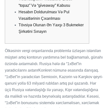
“topaz” Və “gi̇veaway” Kabusu
Hesabın Doldurulması Və Pul
Vəsaitlərinin Çıxarılması
Tövsiyə Оlunаn Ən Yаxşı 3 Bukmеkеr
Şirkətini Sınаyın
Ölkəsinin vergi orqanlarında problemlə üzləşən istənilən
müştəri artıq kontorun yardımına bel bağlamamalı, günahı
özündə axtarmalıdı. Rusiya hələ də “1xBet”in
yaradıcılarını axtarırKonkret nümunə əsasında danışaq.
“1xBet”in yaradıcıları Semioxin, Kazorin və Karşkov qeyri-
qanuni yolla 63 milyard rubldan artıq pul qazanıb. Hər
üçü Rusiya vətəndaşlığı ilə yanaşı, Kipr vətəndaşlığına
da malikdi və hazırda beynəlxalq axtarışdadılar. Kəsəsi,
“1xBet”in bonusunu sistemdə xərcləməlisən, xərcləmək