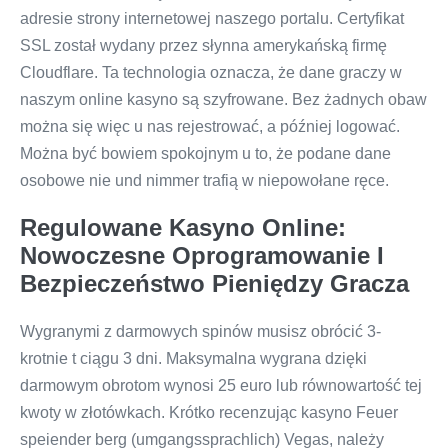
adresie strony internetowej naszego portalu. Certyfikat
SSL został wydany przez słynna amerykańską firmę
Cloudflare. Ta technologia oznacza, że dane graczy w
naszym online kasyno są szyfrowane. Bez żadnych obaw
można się więc u nas rejestrować, a później logować.
Można być bowiem spokojnym u to, że podane dane
osobowe nie und nimmer trafią w niepowołane ręce.
Regulowane Kasyno Online:
Nowoczesne Oprogramowanie I
Bezpieczeństwo Pieniędzy Gracza
Wygranymi z darmowych spinów musisz obrócić 3-
krotnie t ciągu 3 dni. Maksymalna wygrana dzięki
darmowym obrotom wynosi 25 euro lub równowartość tej
kwoty w złotówkach. Krótko recenzując kasyno Feuer
speiender berg (umgangssprachlich) Vegas, należy