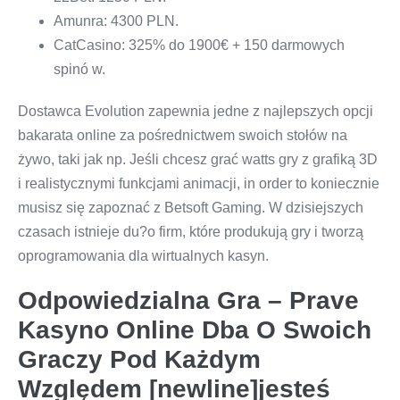
Amunra: 4300 PLN.
CatCasino: 325% do 1900€ + 150 darmowych
spinó w.
Dostawca Evolution zapewnia jedne z najlepszych opcji
bakarata online za pośrednictwem swoich stołów na
żywo, taki jak np. Jeśli chcesz grać watts gry z grafiką 3D
i realistycznymi funkcjami animacji, in order to koniecznie
musisz się zapoznać z Betsoft Gaming. W dzisiejszych
czasach istnieje du?o firm, które produkują gry i tworzą
oprogramowania dla wirtualnych kasyn.
Odpowiedzialna Gra – Prave
Kasyno Online Dba O Swoich
Graczy Pod Każdym
Względem [newline]jesteś