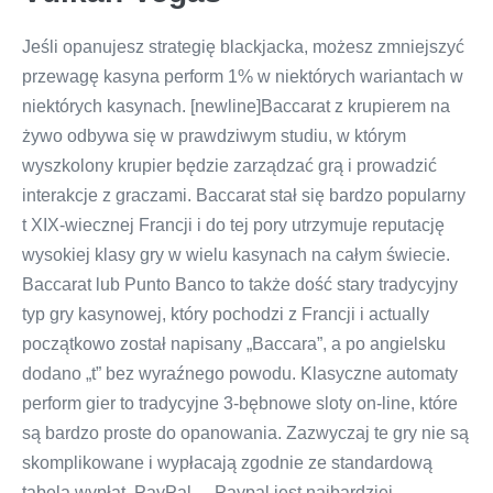
Jeśli opanujesz strategię blackjacka, możesz zmniejszyć
przewagę kasyna perform 1% w niektórych wariantach w
niektórych kasynach. [newline]Baccarat z krupierem na
żywo odbywa się w prawdziwym studiu, w którym
wyszkolony krupier będzie zarządzać grą i prowadzić
interakcje z graczami. Baccarat stał się bardzo popularny
t XIX-wiecznej Francji i do tej pory utrzymuje reputację
wysokiej klasy gry w wielu kasynach na całym świecie.
Baccarat lub Punto Banco to także dość stary tradycyjny
typ gry kasynowej, który pochodzi z Francji i actually
początkowo został napisany „Baccara”, a po angielsku
dodano „t” bez wyraźnego powodu. Klasyczne automaty
perform gier to tradycyjne 3-bębnowe sloty on-line, które
są bardzo proste do opanowania. Zazwyczaj te gry nie są
skomplikowane i wypłacają zgodnie ze standardową
tabelą wypłat. PayPal – Paypal jest najbardziej