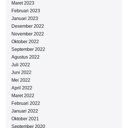
Maret 2023
Februari 2023
Januari 2023
Desember 2022
November 2022
Oktober 2022
September 2022
Agustus 2022
Juli 2022
Juni 2022
Mei 2022
April 2022
Maret 2022
Februari 2022
Januari 2022
Oktober 2021
September 2020