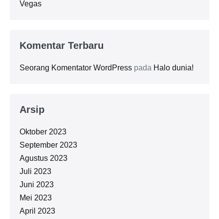
Vegas
Komentar Terbaru
Seorang Komentator WordPress
pada
Halo dunia!
Arsip
Oktober 2023
September 2023
Agustus 2023
Juli 2023
Juni 2023
Mei 2023
April 2023