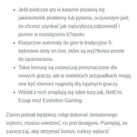
Jeśli podczas gry w kasynie pojawią się
jakiekolwiek problemy lub pytania, oczywistym jest,
że chcesz uzyskać jak najszybszą odpowiedź i
pomoc w rozwiązaniu k?opotu.
Klasyczne automaty do gier to tradycyjne 3-
bębnowe sloty on-line, które są wyj?tkowo proste
do opanowania.
Takie bonusy są zazwyczaj przeznaczone dla
nowych graczy, ale w niektórych przypadkach mogą
one być również nagrodą dla lojalnych graczy.
Wśród z nich znajdują się takie tuzy jak, NetEnt,
Ezugi oraz Evolution Gaming.
Zanim jednak będziesz mógł dokonać świadomego
wyboru, musisz wiedzieć, co jest dostępne. Pamiętaj, że
zazwyczaj, aby otrzymać bonus, należy wpłacić