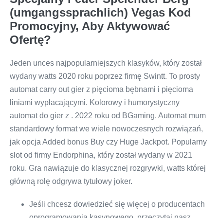
(umgangssprachlich) Vegas Kod
Promocyjny, Aby Aktywować
Ofertę?
Jeden unces najpopularniejszych klasyków, który został
wydany watts 2020 roku poprzez firmę Swintt. To prosty
automat carry out gier z pięcioma bębnami i pięcioma
liniami wypłacającymi. Kolorowy i humorystyczny
automat do gier z . 2022 roku od BGaming. Automat mum
standardowy format we wiele nowoczesnych rozwiązań,
jak opcja Added bonus Buy czy Huge Jackpot. Popularny
slot od firmy Endorphina, który został wydany w 2021
roku. Gra nawiązuje do klasycznej rozgrywki, watts której
główną rolę odgrywa tytułowy joker.
Jeśli chcesz dowiedzieć się więcej o producentach
oprogramowania kasynowego, przeczytaj nasz