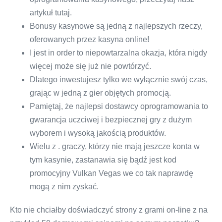
artykuł tutaj.
Bonusy kasynowe są jedną z najlepszych rzeczy,
oferowanych przez kasyna online!
I jest in order to niepowtarzalna okazja, która nigdy
więcej może się już nie powtórzyć.
Dlatego inwestujesz tylko we wyłącznie swój czas,
grając w jedną z gier objętych promocją.
Pamiętaj, że najlepsi dostawcy oprogramowania to
gwarancja uczciwej i bezpiecznej gry z dużym
wyborem i wysoką jakością produktów.
Wielu z . graczy, którzy nie mają jeszcze konta w
tym kasynie, zastanawia się bądź jest kod
promocyjny Vulkan Vegas we co tak naprawdę
mogą z nim zyskać.
Kto nie chciałby doświadczyć strony z grami on-line z na