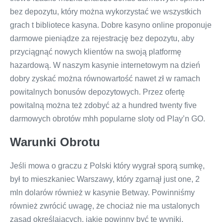
bez depozytu, który można wykorzystać we wszystkich
grach t bibliotece kasyna. Dobre kasyno online proponuje
darmowe pieniądze za rejestrację bez depozytu, aby
przyciągnąć nowych klientów na swoją platformę
hazardową. W naszym kasynie internetowym na dzień
dobry zyskać można równowartość nawet zł w ramach
powitalnych bonusów depozytowych. Przez ofertę
powitalną można też zdobyć aż a hundred twenty five
darmowych obrotów mhh popularne sloty od Play’n GO.
Warunki Obrotu
Jeśli mowa o graczu z Polski który wygrał sporą sumkę,
był to mieszkaniec Warszawy, który zgarnął just one, 2
mln dolarów również w kasynie Betway. Powinniśmy
również zwrócić uwagę, że chociaż nie ma ustalonych
zasad określających, jakie powinny być te wyniki,