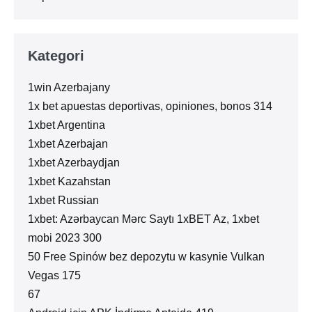
Kategori
1win Azerbajany
1x bet apuestas deportivas, opiniones, bonos 314
1xbet Argentina
1xbet Azerbajan
1xbet Azerbaydjan
1xbet Kazahstan
1xbet Russian
1xbet: Azərbaycan Mərc Saytı 1xBET Az, 1xbet
mobi 2023 300
50 Free Spinów bez depozytu w kasynie Vulkan
Vegas 175
67