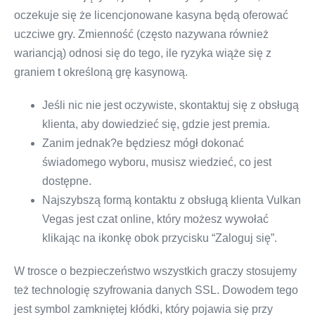
oczekuje się że licencjonowane kasyna będą oferować
uczciwe gry. Zmienność (często nazywana również
wariancją) odnosi się do tego, ile ryzyka wiąże się z
graniem t określoną grę kasynową.
Jeśli nic nie jest oczywiste, skontaktuj się z obsługą
klienta, aby dowiedzieć się, gdzie jest premia.
Zanim jednak?e będziesz mógł dokonać
świadomego wyboru, musisz wiedzieć, co jest
dostępne.
Najszybszą formą kontaktu z obsługą klienta Vulkan
Vegas jest czat online, który możesz wywołać
klikając na ikonkę obok przycisku “Zaloguj się”.
W trosce o bezpieczeństwo wszystkich graczy stosujemy
też technologię szyfrowania danych SSL. Dowodem tego
jest symbol zamkniętej kłódki, który pojawia się przy