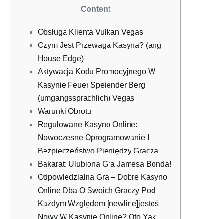
Content
Obsługa Klienta Vulkan Vegas
Czym Jest Przewaga Kasyna? (ang
House Edge)
Aktywacja Kodu Promocyjnego W
Kasynie Feuer Speiender Berg
(umgangssprachlich) Vegas
Warunki Obrotu
Regulowane Kasyno Online:
Nowoczesne Oprogramowanie I
Bezpieczeństwo Pieniędzy Gracza
Bakarat: Ulubiona Gra Jamesa Bonda!
Odpowiedzialna Gra – Dobre Kasyno
Online Dba O Swoich Graczy Pod
Każdym Względem [newline]jesteś
Nowy W Kasynie Online? Oto Yak