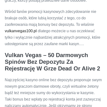
graczy, którzy podają prawdziwe dane osobowe.
Wśród fanów promocji kasynowych zdecydowanie nie
brakuje osób, które lubią korzystać z tego, co do
zaoferowania mają bonusy bez depozytu. To właśnie
vulkanvegas100.pl
dlatego możecie u nas oczekiwać
tylko i wyłącznie najbardziej atrakcyjnych promocji, które
udostępniane są przez zaufane marki kasyn….
Vulkan Vegas – 50 Darmowych
Spinów Bez Depozytu Za
Rejestrację W Grze Dead Or Alive 2
Najczęściej kasyno online bez depozytu proponuje swym
nowym graczom darmowe obroty, czyli wirtualne żetony
bądź też mniejsze sumy do wykorzystania w kasynie.
Taki bonus bez wpłaty po rejestracji konta jest zazwyczaj
naliczany automatycznie. Jeśli otrzymamy ze strony