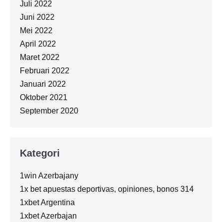
Juli 2022
Juni 2022
Mei 2022
April 2022
Maret 2022
Februari 2022
Januari 2022
Oktober 2021
September 2020
Kategori
1win Azerbajany
1x bet apuestas deportivas, opiniones, bonos 314
1xbet Argentina
1xbet Azerbajan