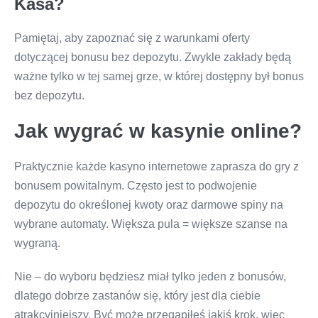
Kasa?
Pamiętaj, aby zapoznać się z warunkami oferty
dotyczącej bonusu bez depozytu. Zwykle zakłady będą
ważne tylko w tej samej grze, w której dostępny był bonus
bez depozytu.
Jak wygrać w kasynie online?
Praktycznie każde kasyno internetowe zaprasza do gry z
bonusem powitalnym. Często jest to podwojenie
depozytu do określonej kwoty oraz darmowe spiny na
wybrane automaty. Większa pula = większe szanse na
wygraną.
Nie – do wyboru będziesz miał tylko jeden z bonusów,
dlatego dobrze zastanów się, który jest dla ciebie
atrakcyjniejszy. Być może przegapiłeś jakiś krok, więc