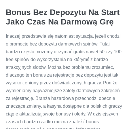
Bonus Bez Depozytu Na Start
Jako Czas Na Darmową Grę
Inaczej przedstawia się natomiast sytuacja, jeżeli chodzi
o promocje bez depozytu darmowych spinów. Tutaj
bardzo często możemy otrzymać gratis nawet 50 czy 100
free spinów do wykorzystania na którymś z bardzo
atrakcyjnych slotów. Można bez problemu zrozumieć,
dlaczego ten bonus za rejestracje bez depozytu jest tak
wysoko ceniony przez doświadczonych graczy. Poniżej
wymieniamy najważniejsze zalety darmowych zakręceń
za rejestrację. Branża hazardowa przechodzi obecnie
znaczące zmiany, a kasyna dostępne dla polskich graczy
ciągle aktualizują swoje bonusy i oferty. W dzisiejszych
czasach bardzo rzadko można znaleźć bonus