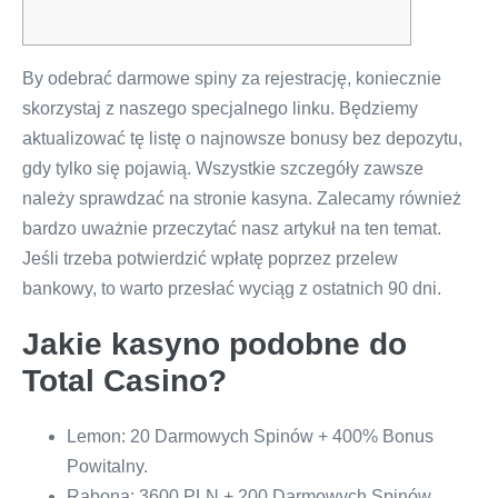
By odebrać darmowe spiny za rejestrację, koniecznie
skorzystaj z naszego specjalnego linku. Będziemy
aktualizować tę listę o najnowsze bonusy bez depozytu,
gdy tylko się pojawią. Wszystkie szczegóły zawsze
należy sprawdzać na stronie kasyna. Zalecamy również
bardzo uważnie przeczytać nasz artykuł na ten temat.
Jeśli trzeba potwierdzić wpłatę poprzez przelew
bankowy, to warto przesłać wyciąg z ostatnich 90 dni.
Jakie kasyno podobne do
Total Casino?
Lemon: 20 Darmowych Spinów + 400% Bonus
Powitalny.
Rabona: 3600 PLN + 200 Darmowych Spinów.