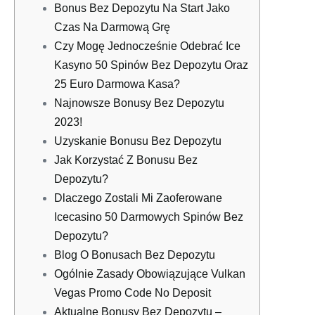
Bonus Bez Depozytu Na Start Jako
Czas Na Darmową Grę
Czy Mogę Jednocześnie Odebrać Ice
Kasyno 50 Spinów Bez Depozytu Oraz
25 Euro Darmowa Kasa?
Najnowsze Bonusy Bez Depozytu
2023!
Uzyskanie Bonusu Bez Depozytu
Jak Korzystać Z Bonusu Bez
Depozytu?
Dlaczego Zostali Mi Zaoferowane
Icecasino 50 Darmowych Spinów Bez
Depozytu?
Blog O Bonusach Bez Depozytu
Ogólnie Zasady Obowiązujące Vulkan
Vegas Promo Code No Deposit
Aktualne Bonusy Bez Depozytu –