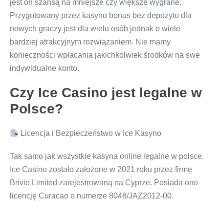
jest on szansą na mniejsze czy większe wygrane.
Przygotowany przez kasyno bonus bez depozytu dla
nowych graczy jest dla wielu osób jednak o wiele
bardziej atrakcyjnym rozwiązaniem. Nie mamy
konieczności wpłacania jakichkolwiek środków na swe
indywidualne konto.
Czy Ice Casino jest legalne w
Polsce?
Licencja i Bezpieczeństwo w Ice Kasyno
Tak samo jak wszystkie kasyna online legalne w polsce.
Ice Casino zostało założone w 2021 roku przez firmę
Brivio Limited zarejestrowaną na Cyprze. Posiada ono
licencję Curacao o numerze 8048/JAZ2012-00.