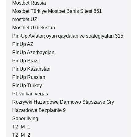
Mostbet Russia
Mostbet Türkiye Mostbet Bahis Sitesi 861
mostbet UZ
Mostbet Uzbekistan
Pin-Up Aviator: oyun qaydaları və strategiyaları 315
PinUp AZ
PinUp Azerbaydjan
PinUp Brazil
PinUp Kazahstan
PinUp Russian
PinUp Turkey
PL vulkan vegas
Rozrywki Hazardowe Darmowo Starszawe Gry
Hazardowe Bezpłatnie 9
Sober living
T2_M_1
T2_M_2