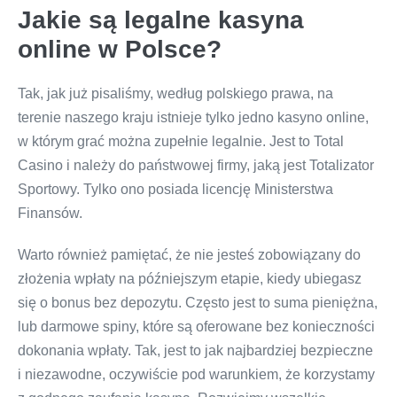
Jakie są legalne kasyna
online w Polsce?
Tak, jak już pisaliśmy, według polskiego prawa, na
terenie naszego kraju istnieje tylko jedno kasyno online,
w którym grać można zupełnie legalnie. Jest to Total
Casino i należy do państwowej firmy, jaką jest Totalizator
Sportowy. Tylko ono posiada licencję Ministerstwa
Finansów.
Warto również pamiętać, że nie jesteś zobowiązany do
złożenia wpłaty na późniejszym etapie, kiedy ubiegasz
się o bonus bez depozytu. Często jest to suma pieniężna,
lub darmowe spiny, które są oferowane bez konieczności
dokonania wpłaty. Tak, jest to jak najbardziej bezpieczne
i niezawodne, oczywiście pod warunkiem, że korzystamy