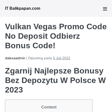
Lompat
IT Balikpapan.com
ke
Tog
Men
konten
Vulkan Vegas Promo Code
No Deposit Odbierz
Bonus Code!
dalexaadmin
|
Diposting pada
5 Juli 2022
Zgarnij Najlepsze Bonusy
Bez Depozytu W Polsce W
2023
Content