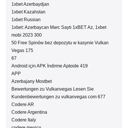
1xbet Azerbaydjan
1xbet Kazahstan
1xbet Russian
1xbet: Azərbaycan Mərc Saytı 1xBET Az, 1xbet
mobi 2023 300
50 Free Spinów bez depozytu w kasynie Vulkan
Vegas 175
67
Android için APK İndirme Aptoide 419
APP
Azerbajany Mostbet
Bewertungen zu Vulkanvegas Lesen Sie
Kundenbewertungen zu vulkanvegas com 677
Codere AR
Codere Argentina
Codere Italy
codere mexico