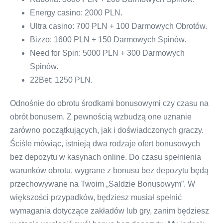
Energy casino: 2000 PLN.
Ultra casino: 700 PLN + 100 Darmowych Obrotów.
Bizzo: 1600 PLN + 150 Darmowych Spinów.
Need for Spin: 5000 PLN + 300 Darmowych
Spinów.
22Bet: 1250 PLN.
Odnośnie do obrotu środkami bonusowymi czy czasu na
obrót bonusem. Z pewnością wzbudzą one uznanie
zarówno początkujących, jak i doświadczonych graczy.
Ściśle mówiąc, istnieją dwa rodzaje ofert bonusowych
bez depozytu w kasynach online. Do czasu spełnienia
warunków obrotu, wygrane z bonusu bez depozytu będą
przechowywane na Twoim „Saldzie Bonusowym”. W
większości przypadków, będziesz musiał spełnić
wymagania dotyczące zakładów lub gry, zanim będziesz