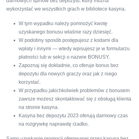
darmowych spinów bez depozytu, który można
wykorzystać we wszystkich grach w bibliotece kasyna.
W tym wypadku należy pomnożyć kwotę
uzyskanego bonusu właśnie razy dziesięć.
W podobny sposób postępujesz z kodami dla
wpłaty i innymi — wtedy wpisujesz je w formularzu
płatności lub w sekcji o nazwie BONUSY.
Zapoznaj się dokładnie, co oferuje bonus bez
depozytu dla nowych graczy oraz jak z niego
korzystać.
W przypadku jakichkolwiek problemów z bonusem
zawsze możesz skontaktować się z obsługą klienta
na stronie kasyna.
Kasyna bez depozytu 2023 oferują darmowy czas
na rozgrywkę naprawdę rzadko.
Samo uzyskanie promocji oferowanej przez kasyna bez