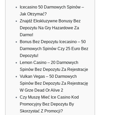
Icecasino 50 Darmowych Spinów –
Jak Otrzymać?
Znajdź Ekskluzywne Bonusy Bez
Depozytu Na Gry Hazardowe Za
Darmo!
Bonus Bez Depozytu Icecasino – 50
Darmowych Spinów Czy 25 Euro Bez
Depozytu!
Lemon Casino – 20 Darmowych
Spinów Bez Depozytu Za Rejestracje
Vulkan Vegas – 50 Darmowych
Spinów Bez Depozytu Za Rejestrację
W Grze Dead Or Alive 2
Czy Muszę Mieć Ice Casino Kod
Promocyjny Bez Depozytu By
Skorzystać Z Promocji?